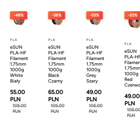
-48%
-38%
-53%
-53%
PLA
PLA
PLA
PLA
eSUN
eSUN
eSUN
eSUN
PLA-HF
PLA-HF
PLA-HF
PLA-H
Filament
Filament
Filament
Filame
1.75mm
1.75mm
1.75mm
1.75m
1000g
1000g
1000g
1000g
White
Black
Grey
Red
Biały
Czarny
Szary
Czerw
55.00
65.00
49.00
49.00
PLN
PLN
PLN
PLN
105.00
105.00
105.00
105.0
PLN
PLN
PLN
PLN