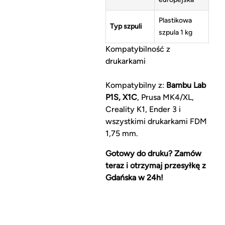
Plastikowa
Typ szpuli
szpula 1 kg
Kompatybilność z
drukarkami
Kompatybilny z:
Bambu Lab
P1S, X1C
, Prusa MK4/XL,
Creality K1, Ender 3 i
wszystkimi drukarkami FDM
1,75 mm.
Gotowy do druku? Zamów
teraz i otrzymaj przesyłkę z
Gdańska w 24h!