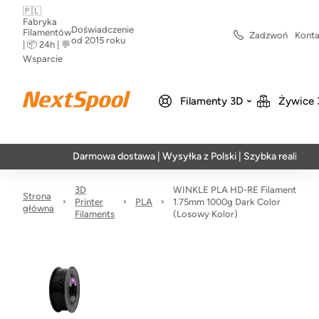
🇵🇱
Fabryka
Doświadczenie
Filamentów
Zadzwoń
Konta
od 2015 roku
| 📦 24h | 💬
Wsparcie
Filamenty 3D
Żywice 
Darmowa dostawa | Wysyłka z Polski | Szybka realizacja w 24h
3D
WINKLE PLA HD-RE Filament
Strona
Printer
PLA
1.75mm 1000g Dark Color
główna
Filaments
(Losowy Kolor)