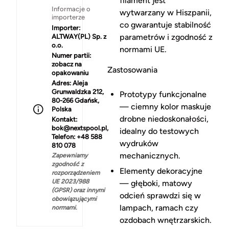
filament jest
Informacje o
wytwarzany w Hiszpanii,
importerze
co gwarantuje stabilność
Importer:
parametrów i zgodność z
ALTWAY(PL) Sp. z
o.o.
normami UE.
Numer partii:
zobacz na
Zastosowania
opakowaniu
Adres:
Aleja
Grunwaldzka 212,
Prototypy funkcjonalne
80-266 Gdańsk,
— ciemny kolor maskuje
Polska
drobne niedoskonałości,
Kontakt:
bok@nextspool.pl,
idealny do testowych
Telefon: +48 588
wydruków
810 078
mechanicznych.
Zapewniamy
zgodność z
Elementy dekoracyjne
rozporządzeniem
UE 2023/988
— głęboki, matowy
(GPSR) oraz innymi
odcień sprawdzi się w
obowiązującymi
lampach, ramach czy
normami.
ozdobach wnętrzarskich.