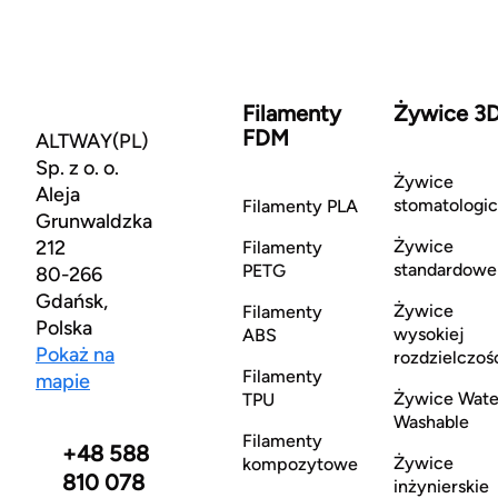
Filamenty
Żywice 3
FDM
ALTWAY(PL)
Sp. z o. o.
Żywice
Aleja
stomatologi
Filamenty PLA
Grunwaldzka
212
Żywice
Filamenty
standardowe
PETG
80-266
Gdańsk,
Żywice
Filamenty
Polska
wysokiej
ABS
Pokaż na
rozdzielczoś
Filamenty
mapie
Żywice Wate
TPU
Washable
Filamenty
+48 588
Żywice
kompozytowe
810 078
inżynierskie