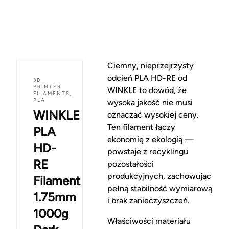
Ciemny, nieprzejrzysty
odcień PLA HD-RE od
3D
PRINTER
WINKLE to dowód, że
FILAMENTS
,
PLA
wysoka jakość nie musi
WINKLE
oznaczać wysokiej ceny.
Ten filament łączy
PLA
ekonomię z ekologią —
HD-
powstaje z recyklingu
RE
pozostałości
produkcyjnych, zachowując
Filament
pełną stabilność wymiarową
1.75mm
i brak zanieczyszczeń.
1000g
Właściwości materiału