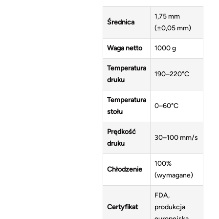
1,75 mm
Średnica
(±0,05 mm)
Waga netto
1000 g
Temperatura
190–220°C
druku
Temperatura
0–60°C
stołu
Prędkość
30–100 mm/s
druku
100%
Chłodzenie
(wymagane)
FDA,
Certyfikat
produkcja
europejska