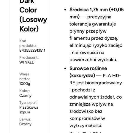
Dark
Color
Średnica 1,75 mm (±0,05
mm)
— precyzyjna
(Losowy
tolerancja gwarantuje
Kolor)
płynny przepływ
filamentu przez dyszę,
Kod
eliminując ryzyko zacięć
produktu:
8435532913511
i nierówności na
Producent:
powierzchni wydruku.
WINKLE
Surowce roślinne
Waga
(kukurydza)
— PLA HD-
netto:
RE jest biodegradowalny
1000g
i pochodzi z
Kolor:
Czarny
odnawialnych źródeł, co
Typ szpuli:
zmniejsza wpływ na
Plastikowa
środowisko bez
szpula
kompromisów w
Barwa:
Czarny
wytrzymałości.