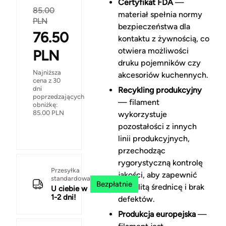
Certyfikat FDA
—
85.00
materiał spełnia normy
PLN
bezpieczeństwa dla
76.50
kontaktu z żywnością, co
otwiera możliwości
PLN
druku pojemników czy
Najniższa
akcesoriów kuchennych.
cena z 30
dni
Recykling produkcyjny
poprzedzających
— filament
obniżkę:
85.00
PLN
wykorzystuje
pozostałości z innych
linii produkcyjnych,
przechodząc
rygorystyczną kontrolę
Przesyłka
jakości, aby zapewnić
standardowa
Bezpłatnie
jednolitą średnicę i brak
U ciebie w
1-2 dni!
defektów.
Produkcja europejska
—