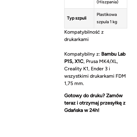
(Hiszpania)
Plastikowa
Typ szpuli
szpula 1 kg
Kompatybilność z
drukarkami
Kompatybilny z:
Bambu Lab
P1S, X1C
, Prusa MK4/XL,
Creality K1, Ender 3 i
wszystkimi drukarkami FDM
1,75 mm.
Gotowy do druku? Zamów
teraz i otrzymaj przesyłkę z
Gdańska w 24h!