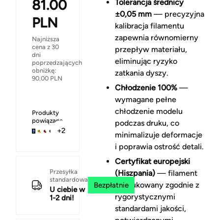
81.00
Tolerancja średnicy
±0,05 mm
— precyzyjna
PLN
kalibracja filamentu
zapewnia równomierny
Najniższa
cena z 30
przepływ materiału,
dni
eliminując ryzyko
poprzedzających
obniżkę:
zatkania dyszy.
90.00
PLN
Chłodzenie 100%
—
wymagane pełne
chłodzenie modelu
Produkty
powiązane
podczas druku, co
+2
minimalizuje deformacje
i poprawia ostrość detali.
Certyfikat europejski
Przesyłka
(Hiszpania)
— filament
standardowa
produkowany zgodnie z
Bezpłatnie
U ciebie w
rygorystycznymi
1-2 dni!
standardami jakości,