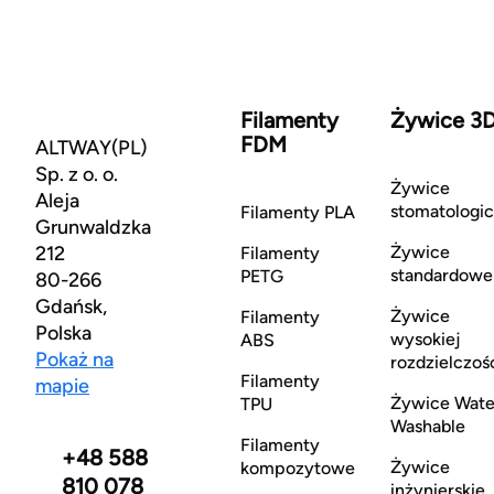
Filamenty
Żywice 3
FDM
ALTWAY(PL)
Sp. z o. o.
Żywice
Aleja
stomatologi
Filamenty PLA
Grunwaldzka
212
Żywice
Filamenty
standardowe
PETG
80-266
Gdańsk,
Żywice
Filamenty
Polska
wysokiej
ABS
Pokaż na
rozdzielczoś
Filamenty
mapie
Żywice Wate
TPU
Washable
Filamenty
+48 588
Żywice
kompozytowe
810 078
inżynierskie