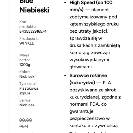
Blue
High Speed (do 100
Niebieski
mm/s)
— filament
zoptymalizowany pod
Kod
kątem szybkiego druku
produktu:
bez utraty jakości,
8435532916574
sprawdza się w
Producent:
WINKLE
drukarkach z zamkniętą
komorą grzewczą i
Waga
wysokowydajnymi
netto:
1000g
głowicami.
Kolor:
Surowce roślinne
Niebieski
(kukurydza)
— PLA
Typ szpuli:
Plastikowa
pozyskiwane ze skrobi
szpula
kukurydzianej, zgodne z
Barwa:
normami FDA, co
Niebieski
gwarantuje
bezpieczeństwo w
90.00
kontakcie z żywnością.
PLN