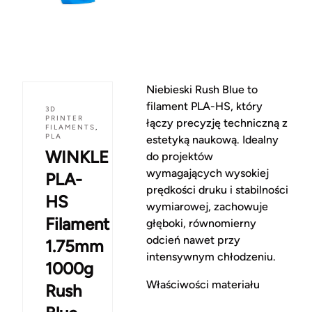
Niebieski Rush Blue to
filament PLA-HS, który
3D
PRINTER
łączy precyzję techniczną z
FILAMENTS
,
PLA
estetyką naukową. Idealny
WINKLE
do projektów
wymagających wysokiej
PLA-
prędkości druku i stabilności
HS
wymiarowej, zachowuje
Filament
głęboki, równomierny
odcień nawet przy
1.75mm
intensywnym chłodzeniu.
1000g
Właściwości materiału
Rush