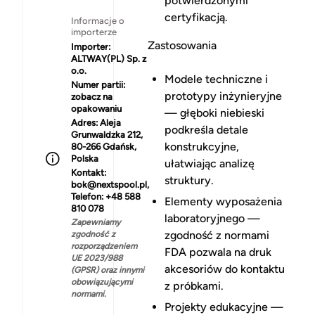
potwierdzonymi
certyfikacją.
Informacje o
importerze
Zastosowania
Importer:
ALTWAY(PL) Sp. z
o.o.
Modele techniczne i
Numer partii:
prototypy inżynieryjne
zobacz na
opakowaniu
— głęboki niebieski
Adres:
Aleja
podkreśla detale
Grunwaldzka 212,
konstrukcyjne,
80-266 Gdańsk,
Polska
ułatwiając analizę
Kontakt:
struktury.
bok@nextspool.pl,
Telefon: +48 588
Elementy wyposażenia
810 078
laboratoryjnego —
Zapewniamy
zgodność z normami
zgodność z
rozporządzeniem
FDA pozwala na druk
UE 2023/988
akcesoriów do kontaktu
(GPSR) oraz innymi
obowiązującymi
z próbkami.
normami.
Projekty edukacyjne —