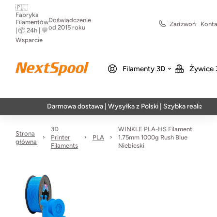
🇵🇱
Fabryka
Doświadczenie
Filamentów
Zadzwoń
Konta
od 2015 roku
| 📦 24h | 💬
Wsparcie
Filamenty 3D
Żywice 
Darmowa dostawa | Wysyłka z Polski | Szybka realizacja w 24h
3D
WINKLE PLA-HS Filament
Strona
Printer
PLA
1.75mm 1000g Rush Blue
główna
Filaments
Niebieski