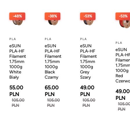
-48%
-38%
-53%
-53%
PLA
PLA
PLA
PLA
eSUN
eSUN
eSUN
eSUN
PLA-HF
PLA-HF
PLA-HF
PLA-H
Filament
Filament
Filament
Filame
1.75mm
1.75mm
1.75mm
1.75m
1000g
1000g
1000g
1000g
White
Black
Grey
Red
Biały
Czarny
Szary
Czerw
55.00
65.00
49.00
49.00
PLN
PLN
PLN
PLN
105.00
105.00
105.00
105.0
PLN
PLN
PLN
PLN