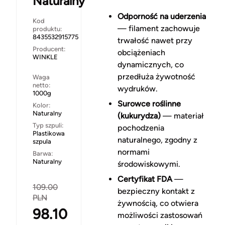
Naturalny
Odporność na uderzenia
Kod
— filament zachowuje
produktu:
8435532915775
trwałość nawet przy
Producent:
obciążeniach
WINKLE
dynamicznych, co
przedłuża żywotność
Waga
netto:
wydruków.
1000g
Surowce roślinne
Kolor:
Naturalny
(kukurydza)
— materiał
Typ szpuli:
pochodzenia
Plastikowa
naturalnego, zgodny z
szpula
normami
Barwa:
Naturalny
środowiskowymi.
Certyfikat FDA
—
109.00
bezpieczny kontakt z
PLN
żywnością, co otwiera
98.10
możliwości zastosowań