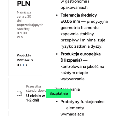
w gastronomii i
PLN
opakowaniach.
Najniższa
Tolerancja średnicy
cena z 30
dni
±0,05 mm
— precyzyjna
poprzedzających
geometria filamentu
obniżkę:
109.00
zapewnia stabilny
PLN
przepływ i minimalizuje
ryzyko zatkania dyszy.
Produkcja europejska
Produkty
powiązane
(Hiszpania)
—
kontrolowana jakość na
każdym etapie
wytwarzania.
Przesyłka
Zastosowania
standardowa
Bezpłatnie
U ciebie w
1-2 dni!
Prototypy funkcjonalne
— elementy
wymagające