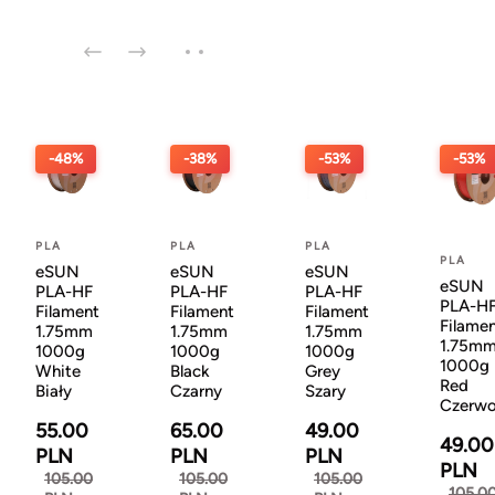
-48%
-38%
-53%
-53%
PLA
PLA
PLA
PLA
eSUN
eSUN
eSUN
eSUN
PLA-HF
PLA-HF
PLA-HF
PLA-H
Filament
Filament
Filament
Filame
1.75mm
1.75mm
1.75mm
1.75m
1000g
1000g
1000g
1000g
White
Black
Grey
Red
Biały
Czarny
Szary
Czerw
55.00
65.00
49.00
49.00
PLN
PLN
PLN
PLN
105.00
105.00
105.00
105.0