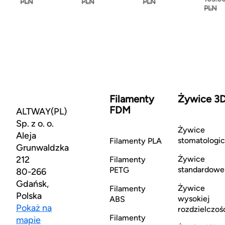
PLN
PLN
PLN
PLN
Filamenty
Żywice 3
FDM
ALTWAY(PL)
Sp. z o. o.
Żywice
Aleja
stomatologi
Filamenty PLA
Grunwaldzka
212
Żywice
Filamenty
standardowe
PETG
80-266
Gdańsk,
Żywice
Filamenty
Polska
wysokiej
ABS
Pokaż na
rozdzielczoś
Filamenty
mapie