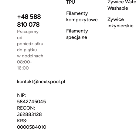
Żywice Wate
TPU
Washable
Filamenty
+48 588
Żywice
kompozytowe
810 078
inżynierskie
Filamenty
Pracujemy
specjalne
od
poniedziałku
do piątku
w godzinach
08:00-
16:00
kontakt@nextspool.pl
NIP:
5842745045
REGON:
362883128
KRS:
0000584010