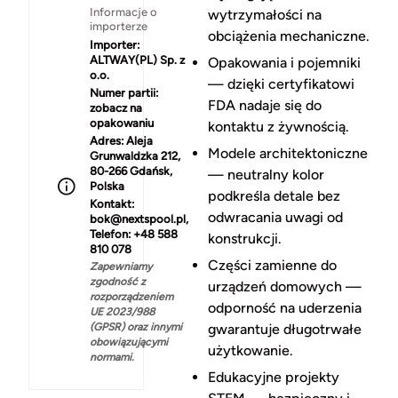
Informacje o
wytrzymałości na
importerze
obciążenia mechaniczne.
Importer:
ALTWAY(PL) Sp. z
Opakowania i pojemniki
o.o.
— dzięki certyfikatowi
Numer partii:
FDA nadaje się do
zobacz na
opakowaniu
kontaktu z żywnością.
Adres:
Aleja
Modele architektoniczne
Grunwaldzka 212,
80-266 Gdańsk,
— neutralny kolor
Polska
podkreśla detale bez
Kontakt:
odwracania uwagi od
bok@nextspool.pl,
Telefon: +48 588
konstrukcji.
810 078
Części zamienne do
Zapewniamy
zgodność z
urządzeń domowych —
rozporządzeniem
odporność na uderzenia
UE 2023/988
(GPSR) oraz innymi
gwarantuje długotrwałe
obowiązującymi
użytkowanie.
normami.
Edukacyjne projekty