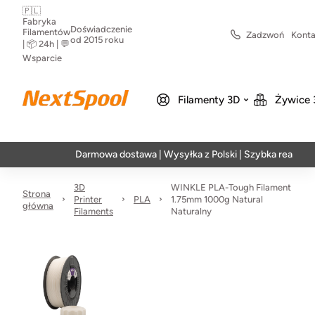
🇵🇱
Fabryka
Doświadczenie
Filamentów
Zadzwoń
Konta
od 2015 roku
| 📦 24h | 💬
Wsparcie
Filamenty 3D
Żywice 
Darmowa dostawa | Wysyłka z Polski | Szybka realizacja w 24
3D
WINKLE PLA-Tough Filament
Strona
Printer
PLA
1.75mm 1000g Natural
główna
Filaments
Naturalny