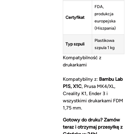
FDA,
produkcja
Certyfikat
europejska
(Hiszpania)
Plastikowa
Typ szpuli
szpula 1 kg
Kompatybilność z
drukarkami
Kompatybilny z:
Bambu Lab
P1S, X1C
, Prusa MK4/XL,
Creality K1, Ender 3 i
wszystkimi drukarkami FDM
1,75 mm.
Gotowy do druku? Zamów
teraz i otrzymaj przesyłkę z