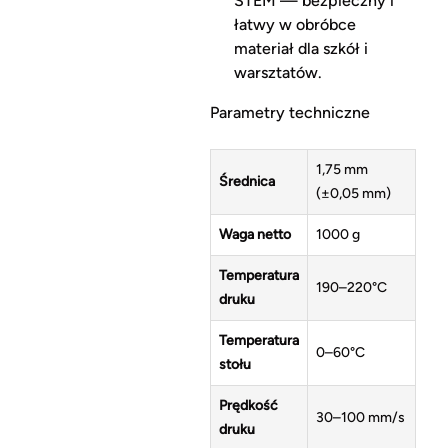
STEM — bezpieczny i
łatwy w obróbce
materiał dla szkół i
warsztatów.
Parametry techniczne
1,75 mm
Średnica
(±0,05 mm)
Waga netto
1000 g
Temperatura
190–220°C
druku
Temperatura
0–60°C
stołu
Prędkość
30–100 mm/s
druku