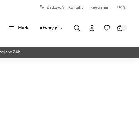
Blog→
Zadzwoń
Kontakt
Regulamin
Marki
altway.pl→
w 24h