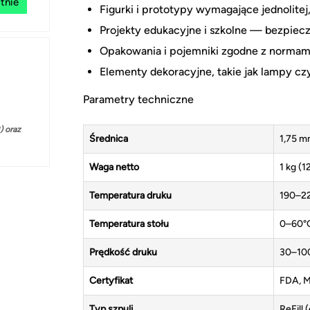
tnie
Figurki i prototypy wymagające jednolite
Projekty edukacyjne i szkolne — bezpie
Opakowania i pojemniki zgodne z normam
Elementy dekoracyjne, takie jak lampy czy 
Parametry techniczne
 oraz
Średnica
1,75 m
Waga netto
1 kg (1
Temperatura druku
190–2
Temperatura stołu
0–60°
Prędkość druku
30–10
Certyfikat
FDA, M
Typ szpuli
ReFill 