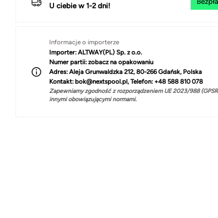
Bezpła
U ciebie w 1-2 dni!
Informacje o importerze
Importer:
ALTWAY(PL) Sp. z o.o.
Numer partii:
zobacz na opakowaniu
Adres:
Aleja Grunwaldzka 212, 80-266 Gdańsk, Polska
Kontakt:
bok@nextspool.pl, Telefon: +48 588 810 078
Zapewniamy zgodność z rozporządzeniem UE 2023/988 (GPSR)
innymi obowiązującymi normami.