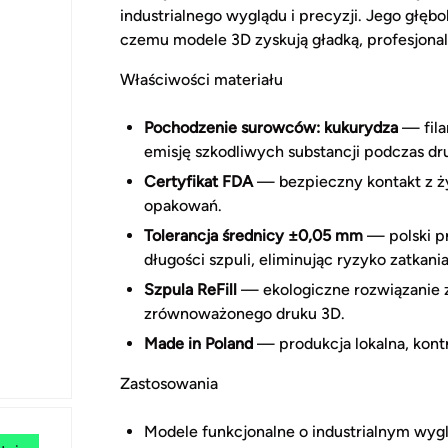
industrialnego wyglądu i precyzji. Jego głęb
czemu modele 3D zyskują gładką, profesjona
Właściwości materiału
Pochodzenie surowców: kukurydza
— fila
emisję szkodliwych substancji podczas dr
Certyfikat FDA
— bezpieczny kontakt z ż
opakowań.
Tolerancja średnicy ±0,05 mm
— polski pr
długości szpuli, eliminując ryzyko zatkani
Szpula ReFill
— ekologiczne rozwiązanie z 
zrównoważonego druku 3D.
Made in Poland
— produkcja lokalna, kontr
Zastosowania
Modele funkcjonalne o industrialnym wygl