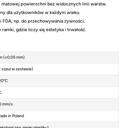
j, matowej powierzchni bez widocznych linii warstw.
czny dla użytkowników w każdym wieku.
i FDA, np. do przechowywania żywności.
ramki, gdzie liczy się estetyka i trwałość.
m (±0,05 mm)
2 szpul w zestawie)
20°C
C
0 mm/s
ade in Poland
(ekologiczna, mniej plastiku)