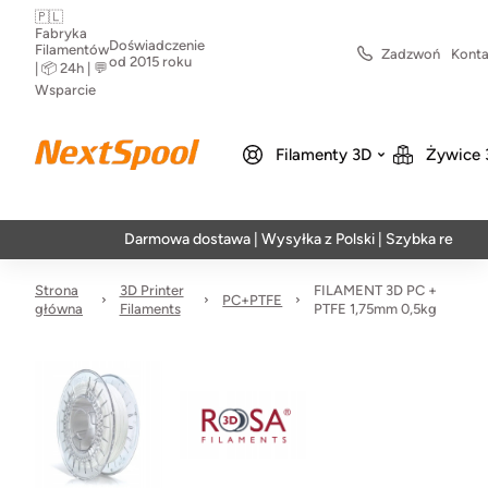
🇵🇱
Fabryka
Doświadczenie
Filamentów
Zadzwoń
Konta
od 2015 roku
| 📦 24h | 💬
Wsparcie
Filamenty 3D
Żywice 
Darmowa dostawa | Wysyłka z Polski | Szybka realizacja w
Strona
3D Printer
FILAMENT 3D PC +
PC+PTFE
główna
Filaments
PTFE 1,75mm 0,5kg