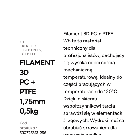
Filament 3D PC + PTFE
White to materiał
3D
PRINTER
techniczny dla
FILAMENTS
,
PC+PTFE
profesjonalistów, cechujący
FILAMENT
się wysoką odpornością
mechaniczną i
3D
temperaturową. Idealny do
PC +
części pracujących w
PTFE
temperaturach do 120°C.
Dzięki niskiemu
1,75mm
współczynnikowi tarcia
0,5kg
sprawdzi się w elementach
ślizgowych. Wydruki można
Kod
obrabiać skrawaniem dla
produktu:
5907753131256
uzyskania gładkiej