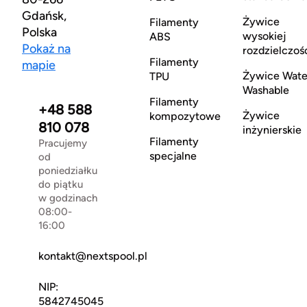
Gdańsk,
Żywice
Filamenty
Polska
wysokiej
ABS
Pokaż na
rozdzielczoś
Filamenty
mapie
Żywice Wate
TPU
Washable
Filamenty
+48 588
Żywice
kompozytowe
810 078
inżynierskie
Filamenty
Pracujemy
specjalne
od
poniedziałku
do piątku
w godzinach
08:00-
16:00
kontakt@nextspool.pl
NIP:
5842745045