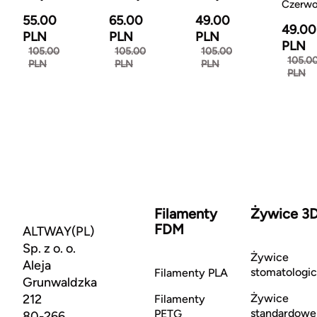
Czerw
55.00
65.00
49.00
49.00
PLN
PLN
PLN
PLN
105.00
105.00
105.00
105.0
PLN
PLN
PLN
PLN
Filamenty
Żywice 3
FDM
ALTWAY(PL)
Sp. z o. o.
Żywice
Aleja
stomatologi
Filamenty PLA
Grunwaldzka
212
Żywice
Filamenty
standardowe
PETG
80-266