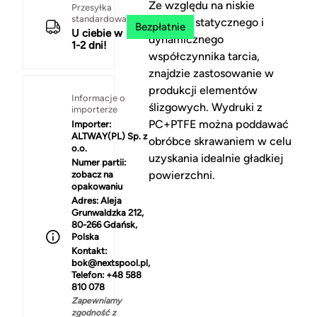
Ze względu na niskie
Przesyłka
standardowa
wartości statycznego i
Bezpłatnie
U ciebie w
dynamicznego
1-2 dni!
współczynnika tarcia,
znajdzie zastosowanie w
produkcji elementów
Informacje o
ślizgowych. Wydruki z
importerze
PC+PTFE można poddawać
Importer:
ALTWAY(PL) Sp. z
obróbce skrawaniem w celu
o.o.
uzyskania idealnie gładkiej
Numer partii:
powierzchni.
zobacz na
opakowaniu
Adres:
Aleja
Grunwaldzka 212,
80-266 Gdańsk,
Polska
Kontakt:
bok@nextspool.pl,
Telefon: +48 588
810 078
Zapewniamy
zgodność z