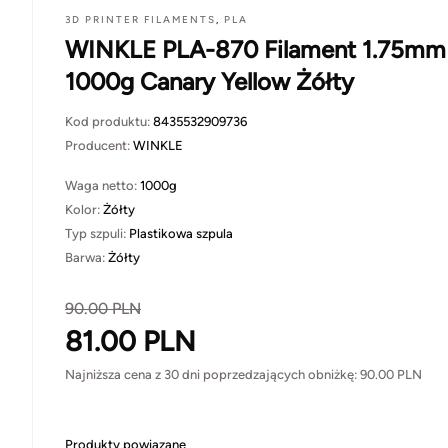
3D PRINTER FILAMENTS
,
PLA
WINKLE PLA-870 Filament 1.75mm
1000g Canary Yellow Żółty
Kod produktu:
8435532909736
Producent:
WINKLE
Waga netto:
1000g
Kolor:
Żółty
Typ szpuli:
Plastikowa szpula
Barwa:
Żółty
90.00
PLN
81.00
PLN
Najniższa cena z 30 dni poprzedzających obniżkę:
90.00
PLN
Produkty powiązane