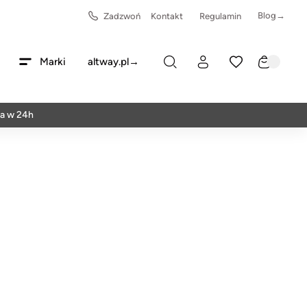
Blog→
Zadzwoń
Kontakt
Regulamin
Marki
altway.pl→
4h