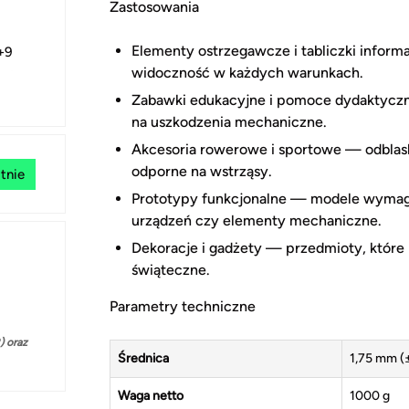
Zastosowania
Elementy ostrzegawcze i tabliczki inform
+9
widoczność w każdych warunkach.
Zabawki edukacyjne i pomoce dydaktyczne
na uszkodzenia mechaniczne.
Akcesoria rowerowe i sportowe — odblask
odporne na wstrząsy.
tnie
Prototypy funkcjonalne — modele wymaga
urządzeń czy elementy mechaniczne.
Dekoracje i gadżety — przedmioty, które 
świąteczne.
Parametry techniczne
 oraz
Średnica
1,75 mm (
Waga netto
1000 g