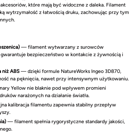
kcesoriów, które mają być widoczne z daleka. Filament
ą wytrzymałość z łatwością druku, zachowując przy tym
innych.
pszenica)
— filament wytwarzany z surowców
gwarantuje bezpieczeństwo w kontakcie z żywnością i
 niż ABS
— dzięki formule NatureWorks Ingeo 3D870,
ność na pęknięcia, nawet przy intensywnym użytkowaniu.
nary Yellow nie blaknie pod wpływem promieni
ruków narażonych na działanie światła.
a kalibracja filamentu zapewnia stabilny przepływ
yszy.
ia)
— filament spełnia rygorystyczne standardy jakości,
jnego.