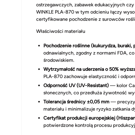
ostrzegawczych, zabawek edukacyjnych czy a
WINKLE PLA-870 w tym odcieniu łączy wysok
certyfikowane pochodzenie z surowców rośl
Właściwości materiału
Pochodzenie roślinne (kukurydza, buraki, 
odnawialnych, zgodny z normami FDA, co 
środowiskiem.
Wytrzymałość na uderzenia o 50% wyższa
PLA-870 zachowuje elastyczność i odpor
Odporność UV (UV-Resistant)
— kolor Ca
słonecznych, co przedłuża żywotność wyd
Tolerancja średnicy ±0,05 mm
— precyzyjn
materiału i minimalizuje ryzyko zatkania d
Certyfikat produkcji europejskiej (Hiszpan
potwierdzone kontrolą procesu produkcy