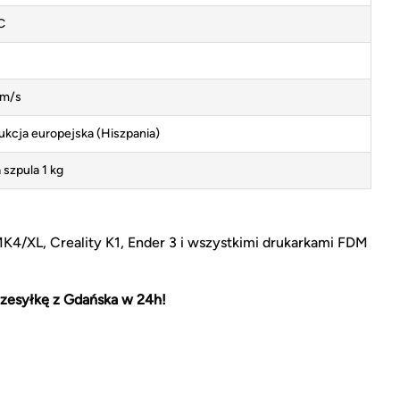
C
m/s
ukcja europejska (Hiszpania)
 szpula 1 kg
MK4/XL, Creality K1, Ender 3 i wszystkimi drukarkami FDM
zesyłkę z Gdańska w 24h!