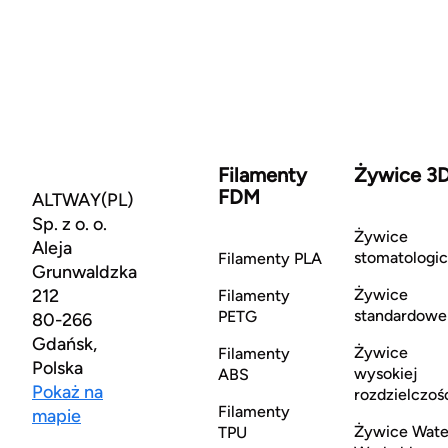
Filamenty
Żywice 3
FDM
ALTWAY(PL)
Sp. z o. o.
Żywice
Aleja
stomatologi
Filamenty PLA
Grunwaldzka
212
Żywice
Filamenty
standardowe
PETG
80-266
Gdańsk,
Żywice
Filamenty
Polska
wysokiej
ABS
Pokaż na
rozdzielczoś
Filamenty
mapie
Żywice Wate
TPU