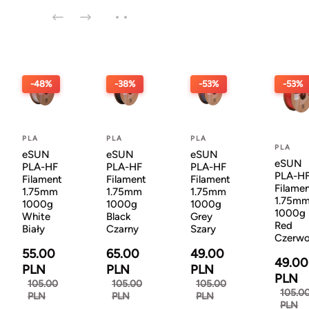
-48%
-38%
-53%
-53%
PLA
PLA
PLA
PLA
eSUN
eSUN
eSUN
eSUN
PLA-HF
PLA-HF
PLA-HF
PLA-H
Filament
Filament
Filament
Filame
1.75mm
1.75mm
1.75mm
1.75m
1000g
1000g
1000g
1000g
White
Black
Grey
Red
Biały
Czarny
Szary
Czerw
55.00
65.00
49.00
49.00
PLN
PLN
PLN
PLN
105.00
105.00
105.00
105.0
PLN
PLN
PLN
PLN