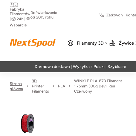
🇵🇱
Fabryka
Doświadczenie
Filamentów
Zadzwoń
Konta
od 2015 roku
| 📦 24h | 💬
Wsparcie
Filamenty 3D
Żywice 
Darmowa dostawa | Wysyłka z Polski | Szybka realizacja w
3D
WINKLE PLA-870 Filament
Strona
Printer
PLA
1.75mm 300g Devil Red
główna
Filaments
Czerwony