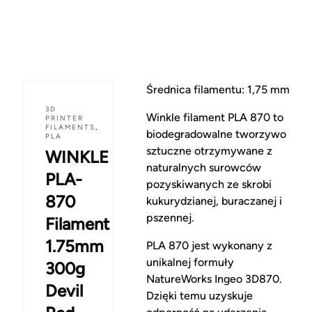
Średnica filamentu: 1,75 mm
3D
Winkle filament PLA 870 to
PRINTER
FILAMENTS
,
biodegradowalne tworzywo
PLA
sztuczne otrzymywane z
WINKLE
naturalnych surowców
PLA-
pozyskiwanych ze skrobi
870
kukurydzianej, buraczanej i
pszennej.
Filament
1.75mm
PLA 870 jest wykonany z
unikalnej formuły
300g
NatureWorks Ingeo 3D870.
Devil
Dzięki temu uzyskuje