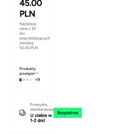
45.00
PLN
Najniższa
cena z 30
dni
poprzedzających
obniżkę:
50.00
PLN
Produkty
powiązane
+9
Przesyłka
standardowa
Bezpłatnie
U ciebie w
1-2 dni!