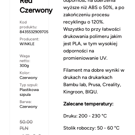
Red
odporność na uderzenia
wyższe niż ABS o 50%, a po
Czerwony
zakończeniu procesu
recyklingu o 120%.
Kod
produktu:
Wszystko to przy łatwości
8435532909705
drukowania polimeru jakim
Producent:
jest PLA, w tym wysokiej
WINKLE
odporności na
Waga
promieniowanie UV.
netto:
300g
Filament ma dobre wyniki w
Kolor:
drukach na drukarkach
Czerwony
Bambu lab, Prusa, Creality,
Typ szpuli:
Plastikowa
Kingroon, BIQU.
szpula
Barwa:
Zalecane temperatury:
Czerwony
Druku: 200 - 230 °C
50.00
Stolik roboczy: 50 - 60 °C
PLN