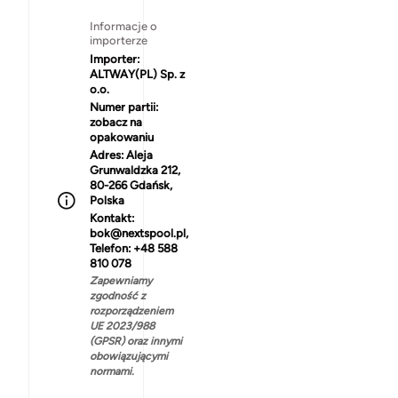
Informacje o
importerze
Importer:
ALTWAY(PL) Sp. z
o.o.
Numer partii:
zobacz na
opakowaniu
Adres:
Aleja
Grunwaldzka 212,
80-266 Gdańsk,
Polska
Kontakt:
bok@nextspool.pl,
Telefon: +48 588
810 078
Zapewniamy
zgodność z
rozporządzeniem
UE 2023/988
(GPSR) oraz innymi
obowiązującymi
normami.