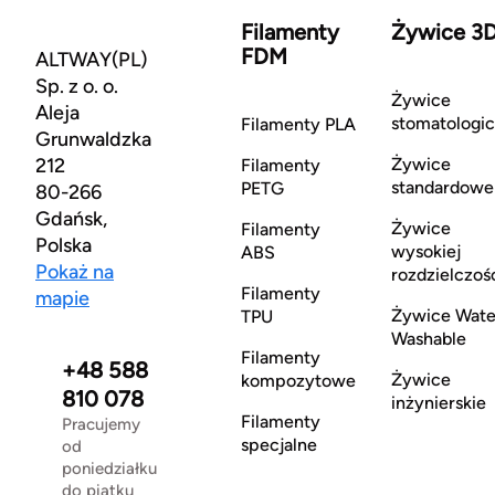
Filamenty
Żywice 3
FDM
ALTWAY(PL)
Sp. z o. o.
Żywice
Aleja
stomatologi
Filamenty PLA
Grunwaldzka
212
Żywice
Filamenty
standardowe
PETG
80-266
Gdańsk,
Żywice
Filamenty
Polska
wysokiej
ABS
Pokaż na
rozdzielczoś
Filamenty
mapie
Żywice Wate
TPU
Washable
Filamenty
+48 588
Żywice
kompozytowe
810 078
inżynierskie
Filamenty
Pracujemy
specjalne
od
poniedziałku
do piątku