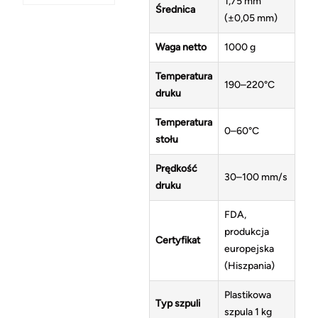
1,75 mm
Średnica
(±0,05 mm)
Waga netto
1000 g
Temperatura
190–220°C
druku
Temperatura
0–60°C
stołu
Prędkość
30–100 mm/s
druku
FDA,
produkcja
Certyfikat
europejska
(Hiszpania)
Plastikowa
Typ szpuli
szpula 1 kg