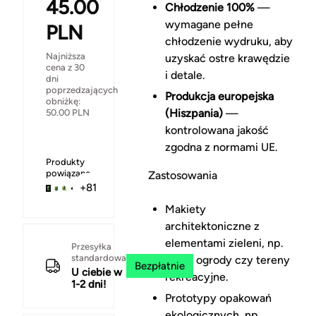
45.00
Chłodzenie 100%
—
wymagane pełne
PLN
chłodzenie wydruku, aby
Najniższa
uzyskać ostre krawędzie
cena z 30
i detale.
dni
poprzedzających
Produkcja europejska
obniżkę:
(Hiszpania)
—
50.00
PLN
kontrolowana jakość
zgodna z normami UE.
Produkty
powiązane
Zastosowania
+81
Makiety
architektoniczne z
elementami zieleni, np.
Przesyłka
standardowa
parki, ogrody czy tereny
Bezpłatnie
U ciebie w
rekreacyjne.
1-2 dni!
Prototypy opakowań
ekologicznych, np.