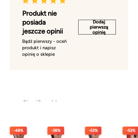
Produkt nie
posiada
Dodaj
pierwszą
jeszcze opinii
opinię
Bądź pierwszy - oceń
produkt i napisz
opinię o sklepie
-48%
-38%
-53%
-53%