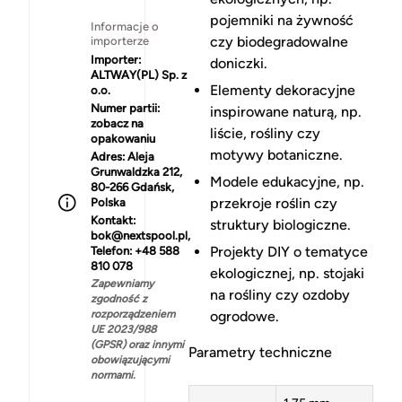
pojemniki na żywność
Informacje o
czy biodegradowalne
importerze
Importer:
doniczki.
ALTWAY(PL) Sp. z
Elementy dekoracyjne
o.o.
Numer partii:
inspirowane naturą, np.
zobacz na
liście, rośliny czy
opakowaniu
motywy botaniczne.
Adres:
Aleja
Grunwaldzka 212,
Modele edukacyjne, np.
80-266 Gdańsk,
przekroje roślin czy
Polska
Kontakt:
struktury biologiczne.
bok@nextspool.pl,
Projekty DIY o tematyce
Telefon: +48 588
810 078
ekologicznej, np. stojaki
Zapewniamy
na rośliny czy ozdoby
zgodność z
rozporządzeniem
ogrodowe.
UE 2023/988
(GPSR) oraz innymi
Parametry techniczne
obowiązującymi
normami.