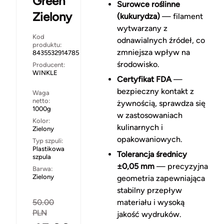
Green
Surowce roślinne
Zielony
(kukurydza)
— filament
wytwarzany z
Kod
odnawialnych źródeł, co
produktu:
zmniejsza wpływ na
8435532914785
środowisko.
Producent:
WINKLE
Certyfikat FDA
—
bezpieczny kontakt z
Waga
netto:
żywnością, sprawdza się
1000g
w zastosowaniach
Kolor:
kulinarnych i
Zielony
opakowaniowych.
Typ szpuli:
Plastikowa
Tolerancja średnicy
szpula
±0,05 mm
— precyzyjna
Barwa:
Zielony
geometria zapewniająca
stabilny przepływ
50.00
materiału i wysoką
PLN
jakość wydruków.