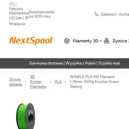
🇵🇱
Fabryka
Doświadczenie
Filamentów
Zadzwoń
Konta
od 2015 roku
| 📦 24h | 💬
Wsparcie
Filamenty 3D
Żywice 
Darmowa dostawa | Wysyłka z Polski | Szybka realizacja w 24h
3D
WINKLE PLA-HD Filament
Strona
Printer
PLA
1.75mm 1000g Ecotisa Green
główna
Filaments
Zielony