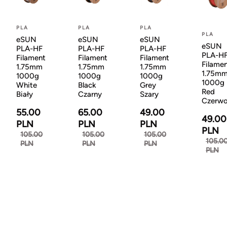
PLA
PLA
PLA
PLA
eSUN
eSUN
eSUN
eSUN
PLA-HF
PLA-HF
PLA-HF
PLA-H
Filament
Filament
Filament
Filame
1.75mm
1.75mm
1.75mm
1.75m
1000g
1000g
1000g
1000g
White
Black
Grey
Red
Biały
Czarny
Szary
Czerw
55.00
65.00
49.00
49.00
PLN
PLN
PLN
PLN
105.00
105.00
105.00
105.0
PLN
PLN
PLN
PLN