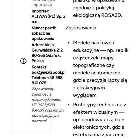
plastiku w opakowaniu,
importerze
zgodnie z polityką
Importer:
ekologiczną ROSA3D.
ALTWAY(PL) Sp. z
o.o.
Zastosowania
Numer partii:
zobacz na
opakowaniu
Modele naukowe i
Adres:
Aleja
edukacyjne — np. repliki
Grunwaldzka 212,
80-266 Gdańsk,
cząsteczek, mapy
Polska
topograficzne czy
Kontakt:
modele anatomiczne,
bok@nextspool.pl,
Telefon: +48 588
gdzie precyzja łączy się
810 078
z atrakcyjnym
Zapewniamy
zgodność z
wyglądem.
rozporządzeniem
Prototypy techniczne z
UE 2023/988
(GPSR) oraz innymi
efektem wizualnym —
obowiązującymi
np. obudowy urządzeń
normami.
elektronicznych, gdzie
estetyka ma znaczenie.