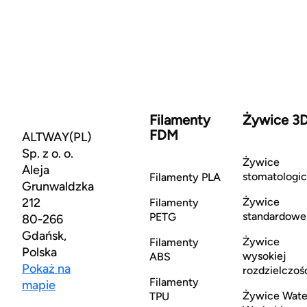
Filamenty
Żywice 3
FDM
ALTWAY(PL)
Sp. z o. o.
Żywice
Aleja
stomatologi
Filamenty PLA
Grunwaldzka
212
Żywice
Filamenty
standardowe
PETG
80-266
Gdańsk,
Żywice
Filamenty
Polska
wysokiej
ABS
Pokaż na
rozdzielczoś
Filamenty
mapie
Żywice Wate
TPU