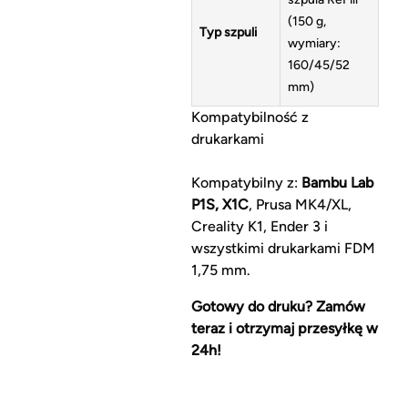
(150 g,
Typ szpuli
wymiary:
160/45/52
mm)
Kompatybilność z
drukarkami
Kompatybilny z:
Bambu Lab
P1S, X1C
, Prusa MK4/XL,
Creality K1, Ender 3 i
wszystkimi drukarkami FDM
1,75 mm.
Gotowy do druku? Zamów
teraz i otrzymaj przesyłkę w
24h!