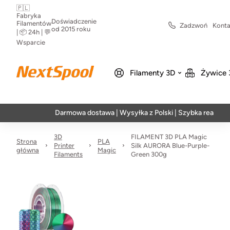
🇵🇱
Fabryka
Doświadczenie
Filamentów
Zadzwoń
Konta
od 2015 roku
| 📦 24h | 💬
Wsparcie
Filamenty 3D
Żywice 
Darmowa dostawa | Wysyłka z Polski | Szybka realizacja w 24
3D
FILAMENT 3D PLA Magic
Strona
PLA
Printer
Silk AURORA Blue-Purple-
główna
Magic
Filaments
Green 300g