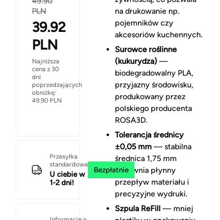
49.90
PLN
na drukowanie np.
pojemników czy
39.92
akcesoriów kuchennych.
PLN
Surowce roślinne
(kukurydza)
—
Najniższa
cena z 30
biodegradowalny PLA,
dni
przyjazny środowisku,
poprzedzających
obniżkę:
produkowany przez
49.90
PLN
polskiego producenta
ROSA3D.
Tolerancja średnicy
±0,05 mm
— stabilna
Przesyłka
średnica 1,75 mm
standardowa
Bezpłatnie
zapewnia płynny
U ciebie w
przepływ materiału i
1-2 dni!
precyzyjne wydruki.
Szpula ReFill
— mniej
Informacje o