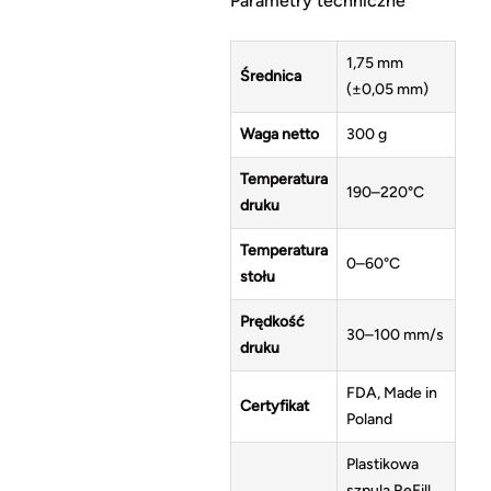
Parametry techniczne
1,75 mm
Średnica
(±0,05 mm)
Waga netto
300 g
Temperatura
190–220°C
druku
Temperatura
0–60°C
stołu
Prędkość
30–100 mm/s
druku
FDA, Made in
Certyfikat
Poland
Plastikowa
szpula ReFill