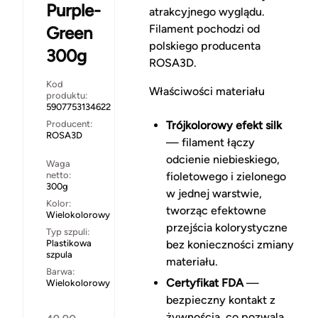
Purple-
atrakcyjnego wyglądu.
Filament pochodzi od
Green
polskiego producenta
300g
ROSA3D.
Kod
Właściwości materiału
produktu:
5907753134622
Producent:
Trójkolorowy efekt silk
ROSA3D
— filament łączy
odcienie niebieskiego,
Waga
netto:
fioletowego i zielonego
300g
w jednej warstwie,
Kolor:
tworząc efektowne
Wielokolorowy
przejścia kolorystyczne
Typ szpuli:
Plastikowa
bez konieczności zmiany
szpula
materiału.
Barwa:
Certyfikat FDA
—
Wielokolorowy
bezpieczny kontakt z
żywnością, co pozwala