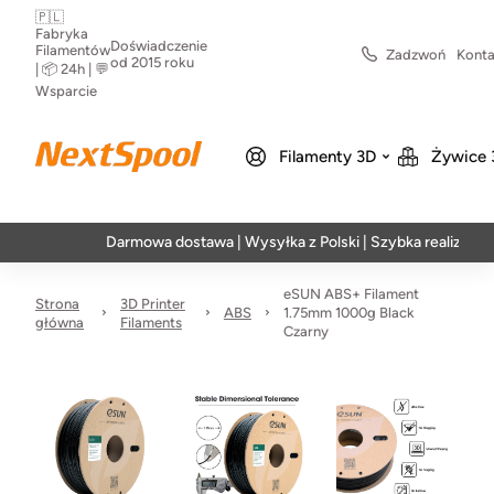
🇵🇱
Fabryka
Doświadczenie
Filamentów
Zadzwoń
Konta
od 2015 roku
| 📦 24h | 💬
Wsparcie
Filamenty 3D
Żywice 
Darmowa dostawa | Wysyłka z Polski | Szybka realizacja w 24h
eSUN ABS+ Filament
Strona
3D Printer
ABS
1.75mm 1000g Black
główna
Filaments
Czarny