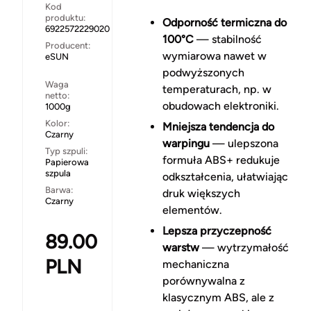
Kod
produktu:
Odporność termiczna do
6922572229020
100°C
— stabilność
Producent:
wymiarowa nawet w
eSUN
podwyższonych
Waga
temperaturach, np. w
netto:
obudowach elektroniki.
1000g
Kolor:
Mniejsza tendencja do
Czarny
warpingu
— ulepszona
Typ szpuli:
formuła ABS+ redukuje
Papierowa
szpula
odkształcenia, ułatwiając
Barwa:
druk większych
Czarny
elementów.
Lepsza przyczepność
89.00
warstw
— wytrzymałość
PLN
mechaniczna
porównywalna z
klasycznym ABS, ale z