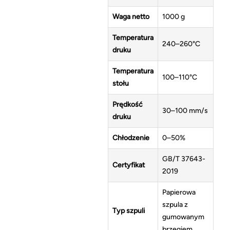
Waga netto
1000 g
Temperatura
240–260°C
druku
Temperatura
100–110°C
stołu
Prędkość
30–100 mm/s
druku
Chłodzenie
0–50%
GB/T 37643-
Certyfikat
2019
Papierowa
szpula z
Typ szpuli
gumowanym
brzegiem