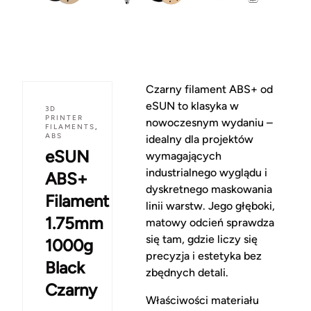
Czarny filament ABS+ od
eSUN to klasyka w
3D
PRINTER
nowoczesnym wydaniu –
FILAMENTS
,
ABS
idealny dla projektów
eSUN
wymagających
industrialnego wyglądu i
ABS+
dyskretnego maskowania
Filament
linii warstw. Jego głęboki,
1.75mm
matowy odcień sprawdza
się tam, gdzie liczy się
1000g
precyzja i estetyka bez
Black
zbędnych detali.
Czarny
Właściwości materiału