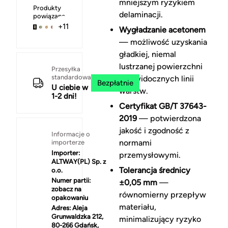
mniejszym ryzykiem
Produkty
delaminacji.
powiązane
+11
Wygładzanie acetonem
— możliwość uzyskania
gładkiej, niemal
lustrzanej powierzchni
Przesyłka
standardowa
bez widocznych linii
Bezpłatnie
U ciebie w
warstw.
1-2 dni!
Certyfikat GB/T 37643-
2019
— potwierdzona
jakość i zgodność z
Informacje o
normami
importerze
Importer:
przemysłowymi.
ALTWAY(PL) Sp. z
Tolerancja średnicy
o.o.
Numer partii:
±0,05 mm
—
zobacz na
równomierny przepływ
opakowaniu
materiału,
Adres:
Aleja
Grunwaldzka 212,
minimalizujący ryzyko
80-266 Gdańsk,