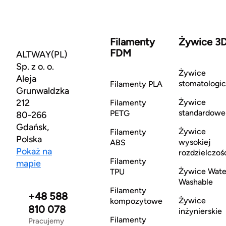
Filamenty
Żywice 3
FDM
ALTWAY(PL)
Sp. z o. o.
Żywice
Aleja
stomatologi
Filamenty PLA
Grunwaldzka
212
Żywice
Filamenty
standardowe
PETG
80-266
Gdańsk,
Żywice
Filamenty
Polska
wysokiej
ABS
Pokaż na
rozdzielczoś
Filamenty
mapie
Żywice Wate
TPU
Washable
Filamenty
+48 588
Żywice
kompozytowe
810 078
inżynierskie
Filamenty
Pracujemy