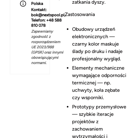
zatkania dyszy.
Polska
Kontakt:
Zastosowania
bok@nextspool.pl,
Telefon: +48 588
810 078
Obudowy urządzeń
Zapewniamy
elektronicznych —
zgodność z
rozporządzeniem
czarny kolor maskuje
UE 2023/988
ślady po druku i nadaje
(GPSR) oraz innymi
obowiązującymi
profesjonalny wygląd.
normami.
Elementy mechaniczne
wymagające odporności
termicznej — np.
uchwyty, koła zębate
czy wsporniki.
Prototypy przemysłowe
— szybkie iteracje
projektów z
zachowaniem
wytrzymałości i