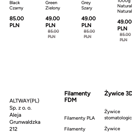
1000g
Black
Green
Grey
Natural
Czarny
Zielony
Szary
Natura
85.00
49.00
49.00
49.00
PLN
PLN
PLN
PLN
85.00
85.00
85.00
PLN
PLN
PLN
Filamenty
Żywice 3
FDM
ALTWAY(PL)
Sp. z o. o.
Żywice
Aleja
stomatologi
Filamenty PLA
Grunwaldzka
212
Żywice
Filamenty