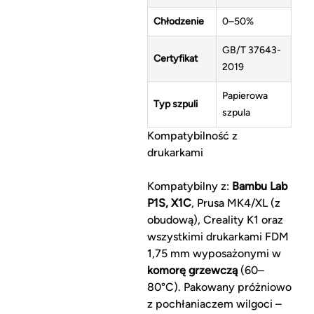
Chłodzenie
0–50%
GB/T 37643-
Certyfikat
2019
Papierowa
Typ szpuli
szpula
Kompatybilność z
drukarkami
Kompatybilny z:
Bambu Lab
P1S, X1C
, Prusa MK4/XL (z
obudową), Creality K1 oraz
wszystkimi drukarkami FDM
1,75 mm wyposażonymi w
komorę grzewczą
(60–
80°C). Pakowany próżniowo
z pochłaniaczem wilgoci –