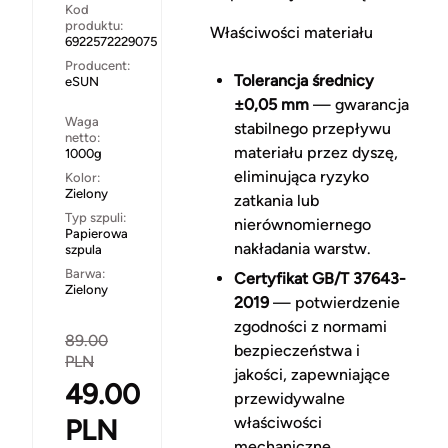
Kod
produktu:
Właściwości materiału
6922572229075
Producent:
Tolerancja średnicy
eSUN
±0,05 mm
— gwarancja
Waga
stabilnego przepływu
netto:
materiału przez dyszę,
1000g
eliminująca ryzyko
Kolor:
Zielony
zatkania lub
Typ szpuli:
nierównomiernego
Papierowa
nakładania warstw.
szpula
Barwa:
Certyfikat GB/T 37643-
Zielony
2019
— potwierdzenie
zgodności z normami
89.00
bezpieczeństwa i
PLN
jakości, zapewniające
49.00
przewidywalne
PLN
właściwości
mechaniczne.