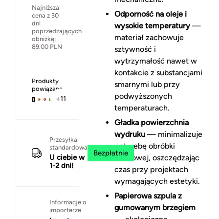
Najniższa
Odporność na oleje i
cena z 30
dni
wysokie temperatury
—
poprzedzających
materiał zachowuje
obniżkę:
89.00
PLN
sztywność i
wytrzymałość nawet w
kontakcie z substancjami
Produkty
smarnymi lub przy
powiązane
podwyższonych
+11
temperaturach.
Gładka powierzchnia
wydruku
— minimalizuje
Przesyłka
potrzebę obróbki
standardowa
Bezpłatnie
U ciebie w
końcowej, oszczędzając
1-2 dni!
czas przy projektach
wymagających estetyki.
Papierowa szpula z
Informacje o
gumowanym brzegiem
importerze