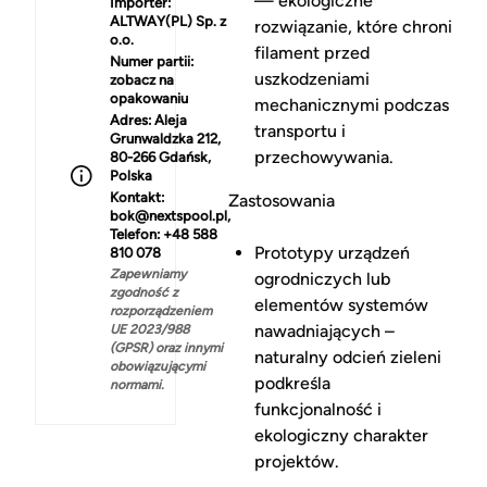
— ekologiczne
Importer:
ALTWAY(PL) Sp. z
rozwiązanie, które chroni
o.o.
filament przed
Numer partii:
uszkodzeniami
zobacz na
opakowaniu
mechanicznymi podczas
Adres:
Aleja
transportu i
Grunwaldzka 212,
przechowywania.
80-266 Gdańsk,
Polska
Kontakt:
Zastosowania
bok@nextspool.pl,
Telefon: +48 588
Prototypy urządzeń
810 078
Zapewniamy
ogrodniczych lub
zgodność z
elementów systemów
rozporządzeniem
nawadniających –
UE 2023/988
(GPSR) oraz innymi
naturalny odcień zieleni
obowiązującymi
podkreśla
normami.
funkcjonalność i
ekologiczny charakter
projektów.