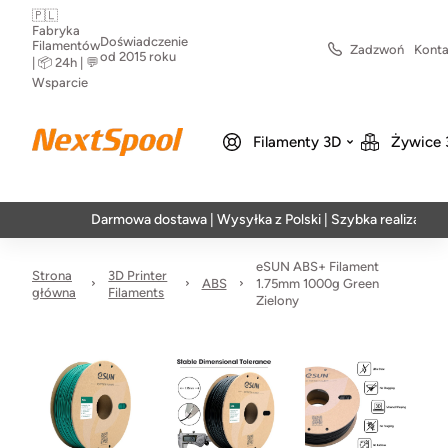
🇵🇱
Fabryka
Doświadczenie
Filamentów
Zadzwoń
Konta
od 2015 roku
| 📦 24h | 💬
Wsparcie
Filamenty 3D
Żywice 
Darmowa dostawa | Wysyłka z Polski | Szybka realizacja w 24h
eSUN ABS+ Filament
Strona
3D Printer
ABS
1.75mm 1000g Green
główna
Filaments
Zielony