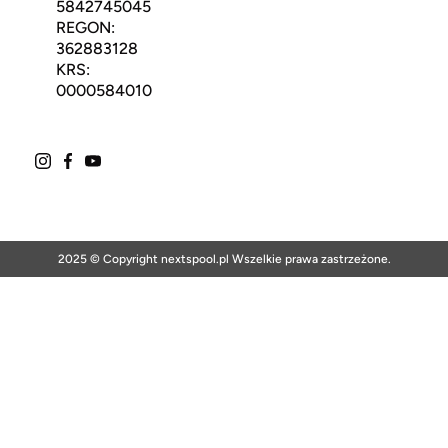
5842745045
REGON:
362883128
KRS:
0000584010