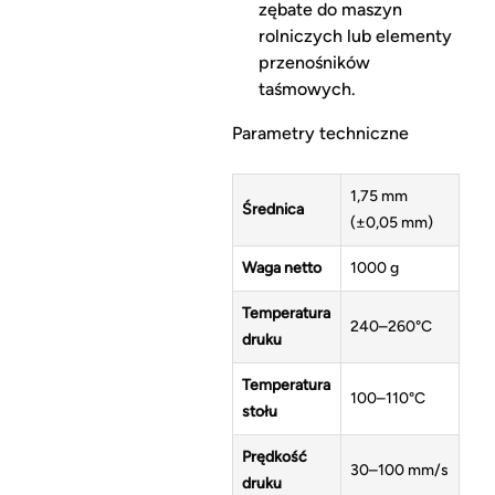
zębate do maszyn
rolniczych lub elementy
przenośników
taśmowych.
Parametry techniczne
1,75 mm
Średnica
(±0,05 mm)
Waga netto
1000 g
Temperatura
240–260°C
druku
Temperatura
100–110°C
stołu
Prędkość
30–100 mm/s
druku