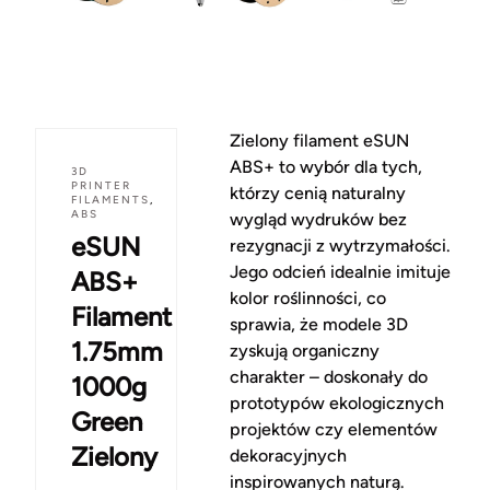
Zielony filament eSUN
ABS+ to wybór dla tych,
3D
PRINTER
którzy cenią naturalny
FILAMENTS
,
ABS
wygląd wydruków bez
eSUN
rezygnacji z wytrzymałości.
Jego odcień idealnie imituje
ABS+
kolor roślinności, co
Filament
sprawia, że modele 3D
1.75mm
zyskują organiczny
charakter – doskonały do
1000g
prototypów ekologicznych
Green
projektów czy elementów
Zielony
dekoracyjnych
inspirowanych naturą.