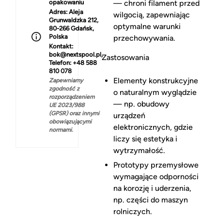
opakowaniu
— chroni filament przed
Adres:
Aleja
wilgocią, zapewniając
Grunwaldzka 212,
optymalne warunki
80-266 Gdańsk,
Polska
przechowywania.
Kontakt:
bok@nextspool.pl,
Zastosowania
Telefon: +48 588
810 078
Elementy konstrukcyjne
Zapewniamy
zgodność z
o naturalnym wyglądzie
rozporządzeniem
— np. obudowy
UE 2023/988
(GPSR) oraz innymi
urządzeń
obowiązującymi
elektronicznych, gdzie
normami.
liczy się estetyka i
wytrzymałość.
Prototypy przemysłowe
wymagające odporności
na korozję i uderzenia,
np. części do maszyn
rolniczych.