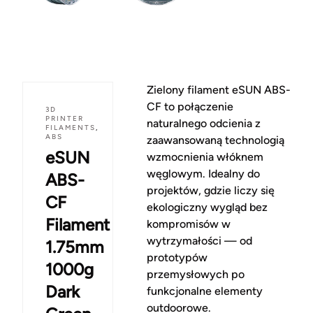
Zielony filament eSUN ABS-
CF to połączenie
3D
PRINTER
naturalnego odcienia z
FILAMENTS
,
ABS
zaawansowaną technologią
eSUN
wzmocnienia włóknem
węglowym. Idealny do
ABS-
projektów, gdzie liczy się
CF
ekologiczny wygląd bez
Filament
kompromisów w
wytrzymałości — od
1.75mm
prototypów
1000g
przemysłowych po
Dark
funkcjonalne elementy
outdoorowe.