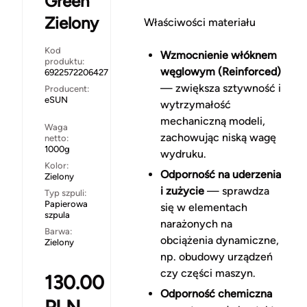
Green
Zielony
Właściwości materiału
Kod
Wzmocnienie włóknem
produktu:
węglowym (Reinforced)
6922572206427
— zwiększa sztywność i
Producent:
eSUN
wytrzymałość
mechaniczną modeli,
Waga
zachowując niską wagę
netto:
1000g
wydruku.
Kolor:
Odporność na uderzenia
Zielony
i zużycie
— sprawdza
Typ szpuli:
Papierowa
się w elementach
szpula
narażonych na
Barwa:
obciążenia dynamiczne,
Zielony
np. obudowy urządzeń
czy części maszyn.
130.00
Odporność chemiczna