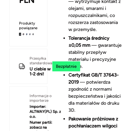
PLN
— wytrzymuje kontakt z
olejami, smarami i
rozpuszczalnikami, co
rozszerza zastosowania
Produkty
powiązane
w przemyśle.
Tolerancja średnicy
±0,05 mm
— gwarantuje
stabilny przepływ
Przesyłka
materiału i precyzyjne
standardowa
detale.
Bezpłatnie
U ciebie w
1-2 dni!
Certyfikat GB/T 37643-
2019
— potwierdza
zgodność z normami
bezpieczeństwa i jakości
Informacje o
importerze
dla materiałów do druku
Importer:
3D.
ALTWAY(PL) Sp. z
o.o.
Pakowanie próżniowe z
Numer partii:
pochłaniaczem wilgoci
zobacz na