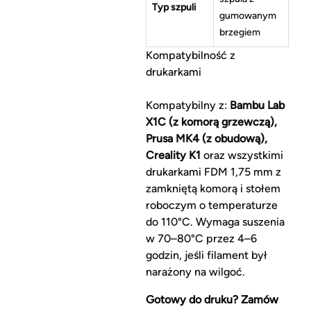
Typ szpuli
gumowanym
brzegiem
Kompatybilność z
drukarkami
Kompatybilny z:
Bambu Lab
X1C (z komorą grzewczą),
Prusa MK4 (z obudową),
Creality K1
oraz wszystkimi
drukarkami FDM 1,75 mm z
zamkniętą komorą i stołem
roboczym o temperaturze
do 110°C. Wymaga suszenia
w 70–80°C przez 4–6
godzin, jeśli filament był
narażony na wilgoć.
Gotowy do druku? Zamów