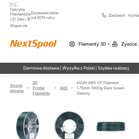
🇵🇱
Fabryka
Doświadczenie
Filamentów
Zadzwoń
Konta
od 2015 roku
| 📦 24h | 💬
Wsparcie
Filamenty 3D
Żywice 
Darmowa dostawa | Wysyłka z Polski | Szybka realizacja w 24h
3D
eSUN ABS-CF Filament
Strona
Printer
ABS
1.75mm 1000g Dark Green
główna
Filaments
Zielony