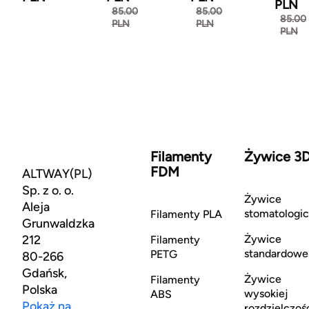
PLN
85.00
85.00
85.00
PLN
PLN
PLN
Filamenty
Żywice 3
FDM
ALTWAY(PL)
Sp. z o. o.
Żywice
Aleja
stomatologi
Filamenty PLA
Grunwaldzka
212
Żywice
Filamenty
standardowe
PETG
80-266
Gdańsk,
Żywice
Filamenty
Polska
wysokiej
ABS
Pokaż na
rozdzielczoś