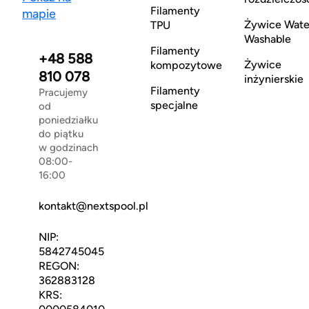
Filamenty
mapie
Żywice Wate
TPU
Washable
Filamenty
+48 588
Żywice
kompozytowe
810 078
inżynierskie
Filamenty
Pracujemy
specjalne
od
poniedziałku
do piątku
w godzinach
08:00-
16:00
kontakt@nextspool.pl
NIP:
5842745045
REGON:
362883128
KRS: