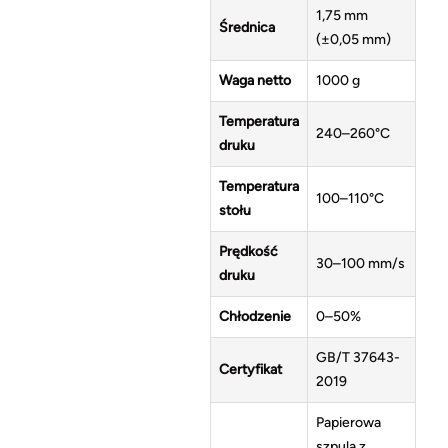
1,75 mm
Średnica
(±0,05 mm)
Waga netto
1000 g
Temperatura
240–260°C
druku
Temperatura
100–110°C
stołu
Prędkość
30–100 mm/s
druku
Chłodzenie
0–50%
GB/T 37643-
Certyfikat
2019
Papierowa
szpula z