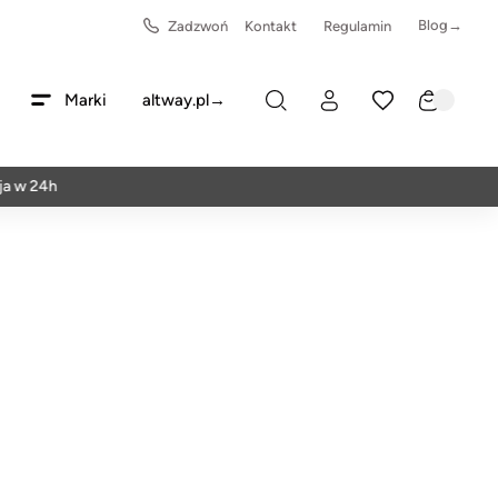
Blog→
Zadzwoń
Kontakt
Regulamin
Marki
altway.pl→
4h