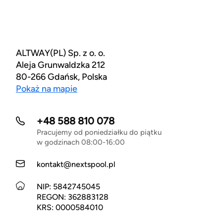
ALTWAY(PL) Sp. z o. o.
Aleja Grunwaldzka 212
80-266 Gdańsk, Polska
Pokaż na mapie
+48 588 810 078
Pracujemy od poniedziałku do piątku
w godzinach 08:00-16:00
kontakt@nextspool.pl
NIP: 5842745045
REGON: 362883128
KRS: 0000584010