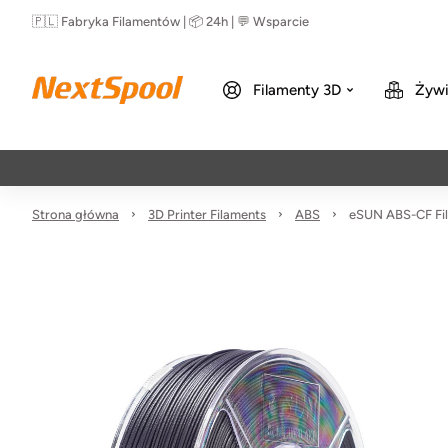
🇵🇱 Fabryka Filamentów | 📦 24h | 💬 Wsparcie
Filamenty 3D
Żywi
Strona główna
3D Printer Filaments
ABS
eSUN ABS-CF Fil