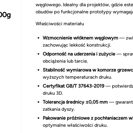
węglowego. Idealny dla projektów, gdzie est
obudów po funkcjonalne prototypy wymagając
00g
Właściwości materiału
Wzmocnienie włóknem węglowym
— zwię
zachowując lekkość konstrukcji.
Odporność na uderzenia i zużycie
— spraw
obciążenia lub tarcie.
Stabilność wymiarowa w komorze grzewc
wyższych temperaturach druku.
Certyfikat GB/T 37643-2019
— potwierdza
druku 3D.
Tolerancja średnicy ±0,05 mm
— gwarantu
zatkania dyszy.
Pakowanie próżniowe z pochłaniaczem wi
optymalne właściwości druku.