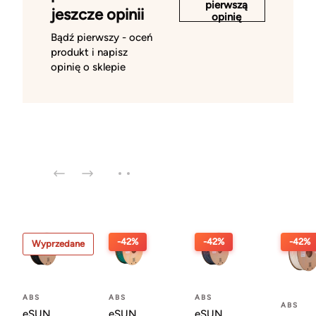
pierwszą
jeszcze opinii
opinię
Bądź pierwszy - oceń
produkt i napisz
opinię o sklepie
-42%
-42%
-42%
Wyprzedane
ABS
ABS
ABS
ABS
eSUN
eSUN
eSUN