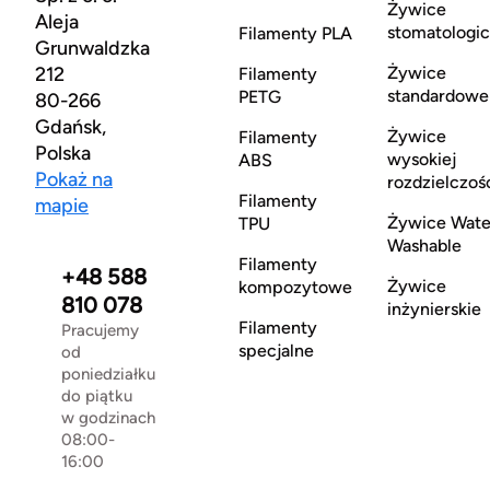
Żywice
Aleja
stomatologi
Filamenty PLA
Grunwaldzka
212
Żywice
Filamenty
standardowe
PETG
80-266
Gdańsk,
Żywice
Filamenty
Polska
wysokiej
ABS
Pokaż na
rozdzielczoś
Filamenty
mapie
Żywice Wate
TPU
Washable
Filamenty
+48 588
Żywice
kompozytowe
810 078
inżynierskie
Filamenty
Pracujemy
specjalne
od
poniedziałku
do piątku
w godzinach
08:00-
16:00