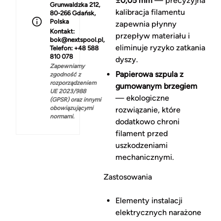
±0,05 mm
— precyzyjna
Grunwaldzka 212,
kalibracja filamentu
80-266 Gdańsk,
Polska
zapewnia płynny
Kontakt:
przepływ materiału i
bok@nextspool.pl,
eliminuje ryzyko zatkania
Telefon: +48 588
810 078
dyszy.
Zapewniamy
Papierowa szpula z
zgodność z
rozporządzeniem
gumowanym brzegiem
UE 2023/988
— ekologiczne
(GPSR) oraz innymi
obowiązującymi
rozwiązanie, które
normami.
dodatkowo chroni
filament przed
uszkodzeniami
mechanicznymi.
Zastosowania
Elementy instalacji
elektrycznych narażone