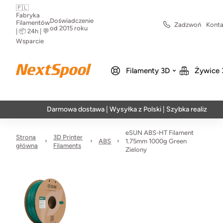
🇵🇱
Fabryka
Doświadczenie
Filamentów
Zadzwoń
Konta
od 2015 roku
| 📦 24h | 💬
Wsparcie
Filamenty 3D
Żywice 
Darmowa dostawa | Wysyłka z Polski | Szybka realizacja w 24h
eSUN ABS-HT Filament
Strona
3D Printer
ABS
1.75mm 1000g Green
główna
Filaments
Zielony