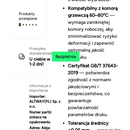
Kompatybilny z komorą
Produkty
grzewczą 60–80°C
—
powiązane
wymaga zamkniętej
komory roboczej, aby
zminimalizować ryzyko
deformacji i zapewnić
Przesyłka
optymalną jakość
standardowa
Bezpłatnie
wydruku.
U ciebie w
1-2 dni!
Certyfikat GB/T 37643-
2019
— potwierdza
zgodność z normami
Informacje o
jakościowymi i
importerze
bezpieczeństwa, co
Importer:
gwarantuje
ALTWAY(PL) Sp. z
o.o.
powtarzalność
Numer partii:
parametrów druku.
zobacz na
opakowaniu
Tolerancja średnicy
Adres:
Aleja