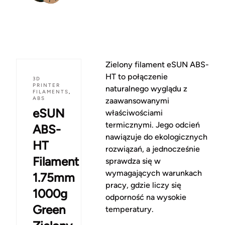
Zielony filament eSUN ABS-
HT to połączenie
3D
PRINTER
naturalnego wyglądu z
FILAMENTS
,
ABS
zaawansowanymi
eSUN
właściwościami
termicznymi. Jego odcień
ABS-
nawiązuje do ekologicznych
HT
rozwiązań, a jednocześnie
Filament
sprawdza się w
wymagających warunkach
1.75mm
pracy, gdzie liczy się
1000g
odporność na wysokie
Green
temperatury.