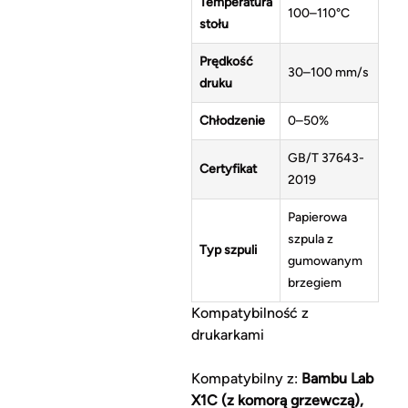
Temperatura
100–110°C
stołu
Prędkość
30–100 mm/s
druku
Chłodzenie
0–50%
GB/T 37643-
Certyfikat
2019
Papierowa
szpula z
Typ szpuli
gumowanym
brzegiem
Kompatybilność z
drukarkami
Kompatybilny z:
Bambu Lab
X1C (z komorą grzewczą),