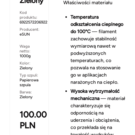
Zielony
Właściwości materiału
Kod
Temperatura
produktu:
6922572206922
odkształcenia cieplnego
Producent:
do 100°C
— filament
eSUN
zachowuje stabilność
wymiarową nawet w
Waga
netto:
podwyższonych
1000g
temperaturach, co
Kolor:
pozwala na stosowanie
Zielony
go w aplikacjach
Typ szpuli:
Papierowa
narażonych na ciepło.
szpula
Wysoka wytrzymałość
Barwa:
Zielony
mechaniczna
— materiał
charakteryzuje się
100.00
odpornością na
uderzenia i obciążenia,
PLN
co przekłada się na
trwałość wydruków.