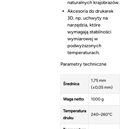
naturalnych krajobrazów.
Akcesoria do drukarek
3D, np. uchwyty na
narzędzia, które
wymagają stabilności
wymiarowej w
podwyższonych
temperaturach.
Parametry techniczne
1,75 mm
Średnica
(±0,05 mm)
Waga netto
1000 g
Temperatura
240–260°C
druku