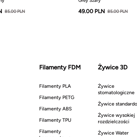
ny
Grey Szary
N
49.00 PLN
85.00 PLN
85.00 PLN
Filamenty FDM
Żywice 3D
Filamenty PLA
Żywice
stomatologiczne
Filamenty PETG
Żywice standard
Filamenty ABS
Żywice wysokiej
Filamenty TPU
rozdzielczości
Filamenty
Żywice Water