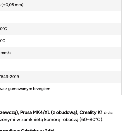
m (±0,05 mm)
0°C
0°C
 mm/s
7643-2019
owa z gumowanym brzegiem
zewczą), Prusa MK4/XL (z obudową), Creality K1
oraz
żonymi w zamkniętą komorę roboczą (60–80°C).