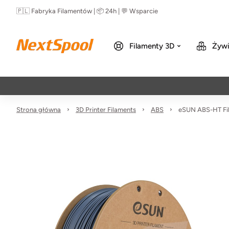
🇵🇱 Fabryka Filamentów | 📦 24h | 💬 Wsparcie
Filamenty 3D
Żywi
Strona główna
3D Printer Filaments
ABS
eSUN ABS-HT Fi