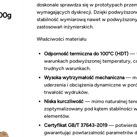
doskonale sprawdza się w prototypach prze
wymagających dyskrecji. Dzięki podwyższon
00g
stabilność wymiarową nawet w podwyższony
zastosowań inżynierskich.
Właściwości materiału
Odporność termiczna do 100°C (HDT)
— f
warunkach podwyższonej temperatury, co 
trudnych warunkach.
Wysoka wytrzymałość mechaniczna
— mo
uderzenia i obciążenia dynamiczne w por
trwałość wydruków.
Niska kurczliwość
— mimo naturalnej tend
zoptymalizowany pod kątem stabilności 
elementów.
Certyfikat GB/T 37643-2019
— potwierdza
gwarantując powtarzalność parametrów d