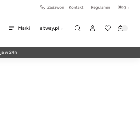
Blog→
Zadzwoń
Kontakt
Regulamin
Marki
altway.pl→
24h