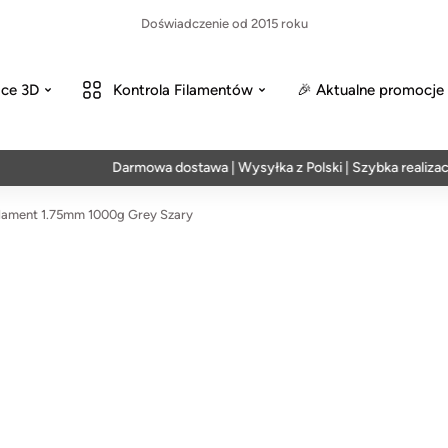
Doświadczenie od 2015 roku
ce 3D
Kontrola Filamentów
🎉 Aktualne promocje
Darmowa dostawa | Wysyłka z Polski | Szybka realizacja w 
lament 1.75mm 1000g Grey Szary