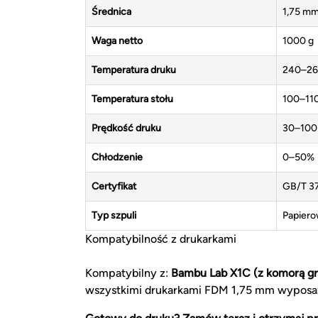
Średnica
1,75 m
Waga netto
1000 g
Temperatura druku
240–26
Temperatura stołu
100–11
Prędkość druku
30–100
Chłodzenie
0–50%
Certyfikat
GB/T 3
Typ szpuli
Papier
Kompatybilność z drukarkami
Kompatybilny z:
Bambu Lab X1C (z komorą gr
wszystkimi drukarkami FDM 1,75 mm wyposa