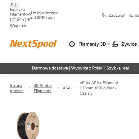
🇵🇱
Fabryka
Doświadczenie
Filamentów
Zadzwoń
Konta
od 2015 roku
| 📦 24h | 💬
Wsparcie
Filamenty 3D
Żywice 
Darmowa dostawa | Wysyłka z Polski | Szybka realizacja w 24
eSUN ASA+ Filament
Strona
3D Printer
ASA
1.75mm 1000g Black
główna
Filaments
Czarny