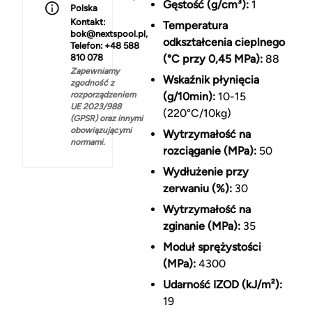
Gęstość (g/cm³):
1
Polska
Kontakt:
Temperatura
bok@nextspool.pl,
odkształcenia cieplnego
Telefon: +48 588
810 078
(°C przy 0,45 MPa):
88
Zapewniamy
Wskaźnik płynięcia
zgodność z
rozporządzeniem
(g/10min):
10-15
UE 2023/988
(220°C/10kg)
(GPSR) oraz innymi
obowiązującymi
Wytrzymałość na
normami.
rozciąganie (MPa):
50
Wydłużenie przy
zerwaniu (%):
30
Wytrzymałość na
zginanie (MPa):
35
Moduł sprężystości
(MPa):
4300
Udarność IZOD (kJ/m²):
19