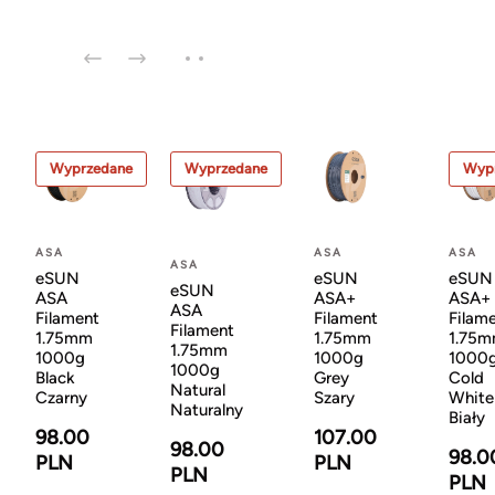
Wyprzedane
Wyprzedane
Wyp
ASA
ASA
ASA
ASA
eSUN
eSUN
eSUN
eSUN
ASA
ASA+
ASA+
ASA
Filament
Filament
Filam
Filament
1.75mm
1.75mm
1.75
1.75mm
1000g
1000g
1000
1000g
Black
Grey
Cold
Natural
Czarny
Szary
White
Naturalny
Biały
98.00
107.00
98.00
98.0
PLN
PLN
PLN
PLN