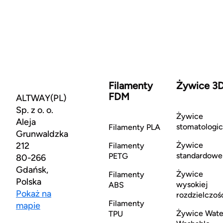
Filamenty
Żywice 3
FDM
ALTWAY(PL)
Sp. z o. o.
Żywice
Aleja
stomatologi
Filamenty PLA
Grunwaldzka
212
Żywice
Filamenty
standardowe
PETG
80-266
Gdańsk,
Żywice
Filamenty
Polska
wysokiej
ABS
Pokaż na
rozdzielczoś
Filamenty
mapie
Żywice Wate
TPU