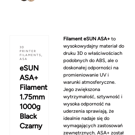
Filament eSUN ASA+
to
wysokowydajny materiał do
3D
PRINTER
druku 3D o właściwościach
FILAMENTS
,
ASA
podobnych do ABS, ale o
eSUN
doskonałej odporności na
promieniowanie UV i
ASA+
warunki atmosferyczne.
Filament
Jego zwiększona
1.75mm
wytrzymałość, sztywność i
wysoka odporność na
1000g
uderzenia sprawiają, że
Black
idealnie nadaje się do
Czarny
wymagających zastosowań
zewnętrznych. ASA+ został