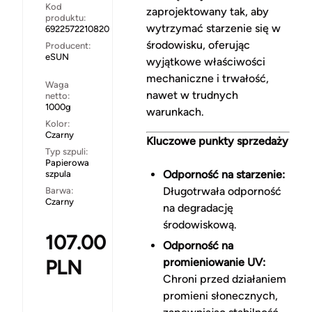
Kod
zaprojektowany tak, aby
produktu:
wytrzymać starzenie się w
6922572210820
środowisku, oferując
Producent:
eSUN
wyjątkowe właściwości
mechaniczne i trwałość,
Waga
nawet w trudnych
netto:
1000g
warunkach.
Kolor:
Czarny
Kluczowe punkty sprzedaży
Typ szpuli:
Papierowa
Odporność na starzenie:
szpula
Długotrwała odporność
Barwa:
Czarny
na degradację
środowiskową.
107.00
Odporność na
PLN
promieniowanie UV:
Chroni przed działaniem
promieni słonecznych,