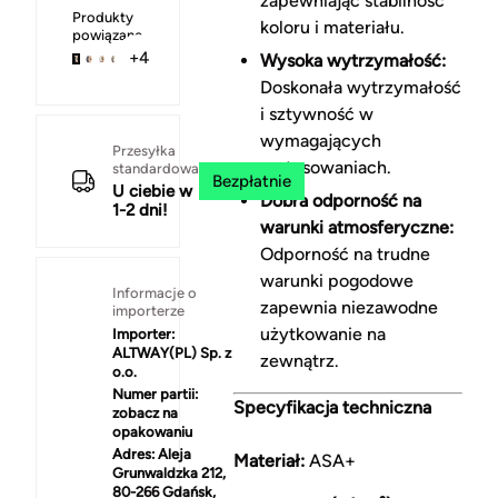
zapewniając stabilność
Produkty
koloru i materiału.
powiązane
+4
Wysoka wytrzymałość:
Doskonała wytrzymałość
i sztywność w
wymagających
Przesyłka
zastosowaniach.
standardowa
Bezpłatnie
U ciebie w
Dobra odporność na
1-2 dni!
warunki atmosferyczne:
Odporność na trudne
warunki pogodowe
Informacje o
zapewnia niezawodne
importerze
użytkowanie na
Importer:
ALTWAY(PL) Sp. z
zewnątrz.
o.o.
Numer partii:
Specyfikacja techniczna
zobacz na
opakowaniu
Adres:
Aleja
Materiał:
ASA+
Grunwaldzka 212,
80-266 Gdańsk,