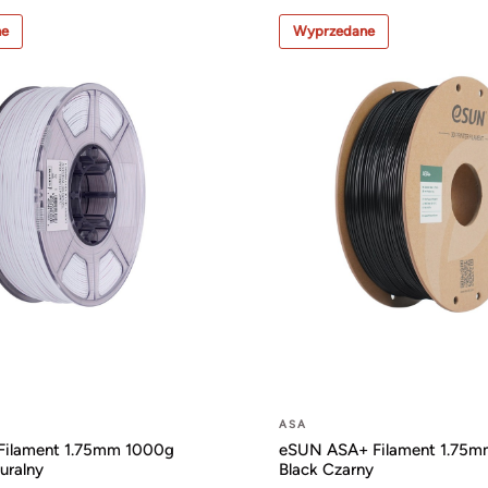
ne
Wyprzedane
ASA
ilament 1.75mm 1000g
eSUN ASA+ Filament 1.75
uralny
Black Czarny