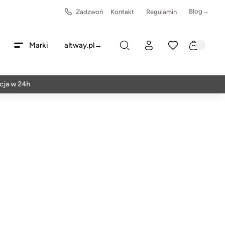
Blog→
Zadzwoń
Kontakt
Regulamin
Marki
altway.pl→
24h