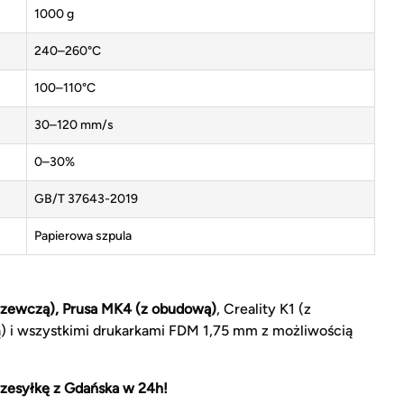
1000 g
240–260°C
100–110°C
30–120 mm/s
0–30%
GB/T 37643-2019
Papierowa szpula
rzewczą), Prusa MK4 (z obudową)
, Creality K1 (z
ą) i wszystkimi drukarkami FDM 1,75 mm z możliwością
zesyłkę z Gdańska w 24h!