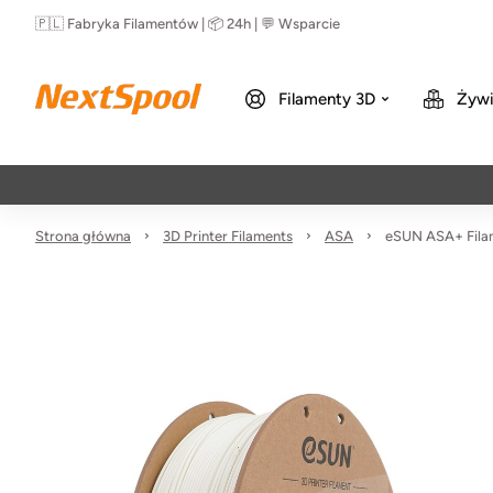
🇵🇱 Fabryka Filamentów | 📦 24h | 💬 Wsparcie
Filamenty 3D
Żywi
Strona główna
3D Printer Filaments
ASA
eSUN ASA+ Fila