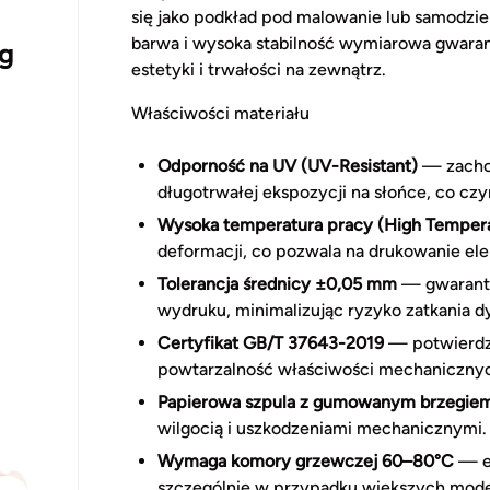
się jako podkład pod malowanie lub samodzie
barwa i wysoka stabilność wymiarowa gwaran
g
estetyki i trwałości na zewnątrz.
Właściwości materiału
Odporność na UV (UV-Resistant)
— zachow
długotrwałej ekspozycji na słońce, co cz
Wysoka temperatura pracy (High Temper
deformacji, co pozwala na drukowanie el
Tolerancja średnicy ±0,05 mm
— gwarantu
wydruku, minimalizując ryzyko zatkania d
Certyfikat GB/T 37643-2019
— potwierdz
powtarzalność właściwości mechaniczny
Papierowa szpula z gumowanym brzegie
wilgocią i uszkodzeniami mechanicznymi.
Wymaga komory grzewczej 60–80°C
— el
szczególnie w przypadku większych mode