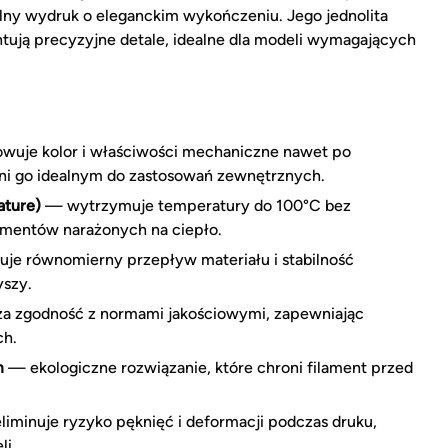
lny wydruk o eleganckim wykończeniu. Jego jednolita
tują precyzyjne detale, idealne dla modeli wymagających
uje kolor i właściwości mechaniczne nawet po
yni go idealnym do zastosowań zewnętrznych.
ature)
— wytrzymuje temperatury do 100°C bez
ementów narażonych na ciepło.
je równomierny przepływ materiału i stabilność
yszy.
a zgodność z normami jakościowymi, zapewniając
ch.
m
— ekologiczne rozwiązanie, które chroni filament przed
iminuje ryzyko pęknięć i deformacji podczas druku,
li.