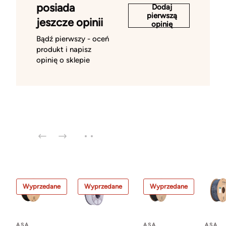
posiada
Dodaj
pierwszą
jeszcze opinii
opinię
Bądź pierwszy - oceń
produkt i napisz
opinię o sklepie
Wyprzedane
Wyprzedane
Wyprzedane
ASA
ASA
ASA