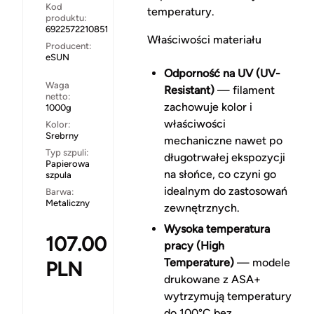
Kod
temperatury.
produktu:
6922572210851
Właściwości materiału
Producent:
eSUN
Odporność na UV (UV-
Waga
Resistant)
— filament
netto:
zachowuje kolor i
1000g
właściwości
Kolor:
Srebrny
mechaniczne nawet po
Typ szpuli:
długotrwałej ekspozycji
Papierowa
na słońce, co czyni go
szpula
idealnym do zastosowań
Barwa:
Metaliczny
zewnętrznych.
Wysoka temperatura
107.00
pracy (High
Temperature)
— modele
PLN
drukowane z ASA+
wytrzymują temperatury
do 100°C bez