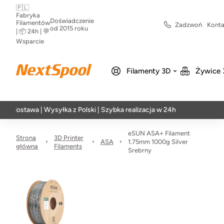
🇵🇱
Fabryka
Doświadczenie
Filamentów
Zadzwoń
Konta
od 2015 roku
| 📦 24h | 💬
Wsparcie
Filamenty 3D
Żywice 
wa | Wysyłka z Polski | Szybka realizacja w 24h
eSUN ASA+ Filament
Strona
3D Printer
ASA
1.75mm 1000g Silver
główna
Filaments
Srebrny