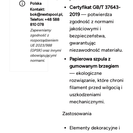
Polska
Certyfikat GB/T 37643-
Kontakt:
2019
— potwierdza
bok@nextspool.pl,
Telefon: +48 588
zgodność z normami
810 078
jakościowymi i
Zapewniamy
bezpieczeństwa,
zgodność z
rozporządzeniem
gwarantując
UE 2023/988
niezawodność materiału.
(GPSR) oraz innymi
obowiązującymi
Papierowa szpula z
normami.
gumowanym brzegiem
— ekologiczne
rozwiązanie, które chroni
filament przed wilgocią i
uszkodzeniami
mechanicznymi.
Zastosowania
Elementy dekoracyjne i