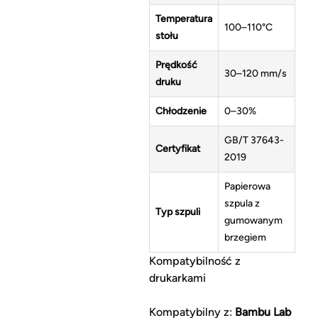
Temperatura
100–110°C
stołu
Prędkość
30–120 mm/s
druku
Chłodzenie
0–30%
GB/T 37643-
Certyfikat
2019
Papierowa
szpula z
Typ szpuli
gumowanym
brzegiem
Kompatybilność z
drukarkami
Kompatybilny z:
Bambu Lab