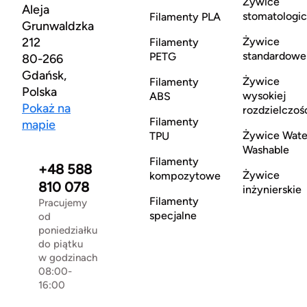
Żywice
Aleja
stomatologi
Filamenty PLA
Grunwaldzka
212
Żywice
Filamenty
standardowe
PETG
80-266
Gdańsk,
Żywice
Filamenty
Polska
wysokiej
ABS
Pokaż na
rozdzielczoś
Filamenty
mapie
Żywice Wate
TPU
Washable
Filamenty
+48 588
Żywice
kompozytowe
810 078
inżynierskie
Filamenty
Pracujemy
specjalne
od
poniedziałku
do piątku
w godzinach
08:00-
16:00