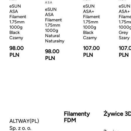
ASA
eSUN
eSUN
eSUN
eSUN
ASA
ASA+
ASA+
ASA
Filament
Filament
Filam
Filament
1.75mm
1.75mm
1.75
1.75mm
1000g
1000g
1000
1000g
Black
Black
Grey
Natural
Czarny
Czarny
Szary
Naturalny
98.00
107.00
107.
98.00
PLN
PLN
PLN
PLN
Filamenty
Żywice 3
FDM
ALTWAY(PL)
Sp. z o. o.