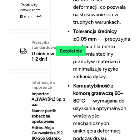
Produkty
deformacji, co pozwala
powiązane
na stosowanie ich w
+4
trudnych warunkach.
Tolerancja średnicy
±0,05 mm
— precyzyjna
Przesyłka
średnica filamentu
standardowa
Bezpłatnie
U ciebie w
zapewnia stabilny
1-2 dni!
przepływ materiału i
minimalizuje ryzyko
zatkania dyszy.
Informacje o
Kompatybilność z
importerze
komorą grzewczą 60–
Importer:
ALTWAY(PL) Sp. z
80°C
— wymagana do
o.o.
uzyskania optymalnych
Numer partii:
właściwości
zobacz na
opakowaniu
mechanicznych i
Adres:
Aleja
uniknięcia deformacji
Grunwaldzka 212,
podczas druku.
80-266 Gdańsk,