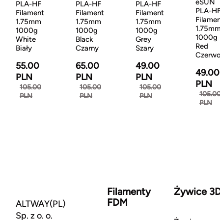
eSUN
PLA-HF
PLA-HF
PLA-HF
PLA-H
Filament
Filament
Filament
Filame
1.75mm
1.75mm
1.75mm
1.75m
1000g
1000g
1000g
1000g
White
Black
Grey
Red
Biały
Czarny
Szary
Czerw
55.00
65.00
49.00
49.00
PLN
PLN
PLN
PLN
105.00
105.00
105.00
105.0
PLN
PLN
PLN
PLN
Filamenty
Żywice 3
FDM
ALTWAY(PL)
Sp. z o. o.