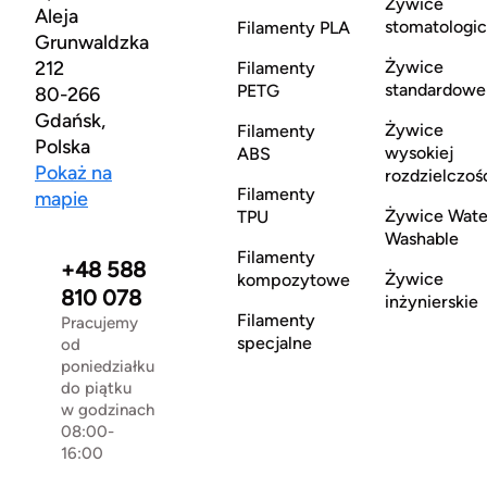
Żywice
Aleja
stomatologi
Filamenty PLA
Grunwaldzka
212
Żywice
Filamenty
standardowe
PETG
80-266
Gdańsk,
Żywice
Filamenty
Polska
wysokiej
ABS
Pokaż na
rozdzielczoś
Filamenty
mapie
Żywice Wate
TPU
Washable
Filamenty
+48 588
Żywice
kompozytowe
810 078
inżynierskie
Filamenty
Pracujemy
specjalne
od
poniedziałku
do piątku
w godzinach
08:00-
16:00