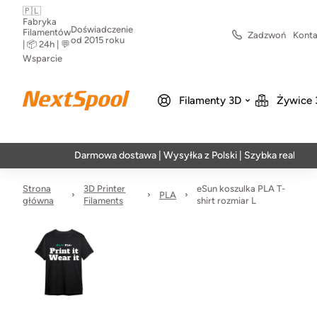
🇵🇱
Fabryka
Doświadczenie
Filamentów
Zadzwoń
Konta
od 2015 roku
| 📦 24h | 💬
Wsparcie
Filamenty 3D
Żywice 
Darmowa dostawa | Wysyłka z Polski | Szybka realizacja w 24
Strona
3D Printer
eSun koszulka PLA T-
PLA
główna
Filaments
shirt rozmiar L