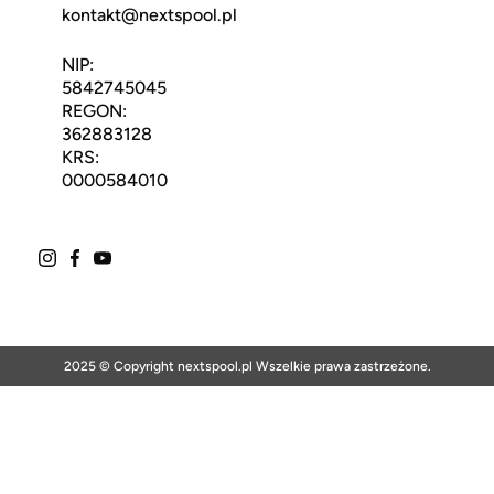
kontakt@nextspool.pl
NIP:
5842745045
REGON:
362883128
KRS:
0000584010