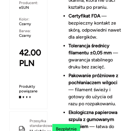
tkanina, która nie traci
Producent:
kształtu po praniu.
eSUN
Certyfikat FDA
—
Kolor:
bezpieczny kontakt ze
Czarny
skórą, odpowiedni nawet
Barwa:
Czarny
dla alergików.
Tolerancja średnicy
42.00
filamentu ±0,05 mm
—
gwarancja stabilnego
PLN
druku bez zacięć.
Pakowanie próżniowe z
pochłaniaczem wilgoci
Produkty
— filament świeży i
powiązane
gotowy do użycia od
razu po rozpakowaniu.
Ekologiczna papierowa
szpula z gumowanym
Przesyłka
standardowa
brzegiem
— łatwa do
Bezpłatnie