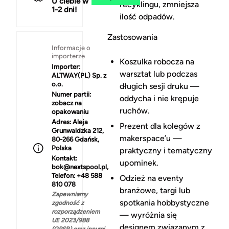
U ciebie w
recyklingu, zmniejsza
1-2 dni!
ilość odpadów.
Zastosowania
Informacje o
importerze
Koszulka robocza na
Importer:
warsztat lub podczas
ALTWAY(PL) Sp. z
o.o.
długich sesji druku —
Numer partii:
oddycha i nie krępuje
zobacz na
ruchów.
opakowaniu
Adres:
Aleja
Prezent dla kolegów z
Grunwaldzka 212,
makerspace’u —
80-266 Gdańsk,
Polska
praktyczny i tematyczny
Kontakt:
upominek.
bok@nextspool.pl,
Telefon: +48 588
Odzież na eventy
810 078
branżowe, targi lub
Zapewniamy
spotkania hobbystyczne
zgodność z
rozporządzeniem
— wyróżnia się
UE 2023/988
designem związanym z
(GPSR) oraz innymi