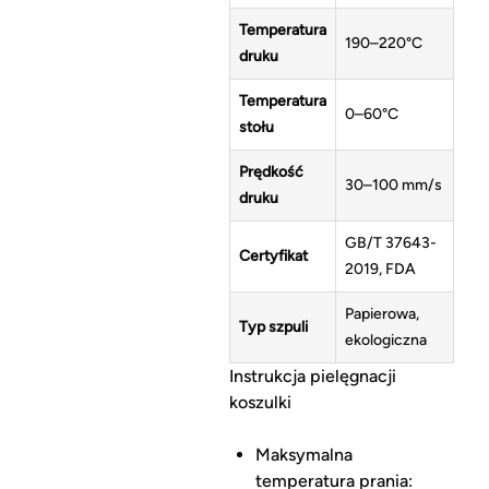
Temperatura
190–220°C
druku
Temperatura
0–60°C
stołu
Prędkość
30–100 mm/s
druku
GB/T 37643-
Certyfikat
2019, FDA
Papierowa,
Typ szpuli
ekologiczna
Instrukcja pielęgnacji
koszulki
Maksymalna
temperatura prania: