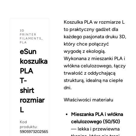
Koszulka PLA w rozmiarze L
to praktyczny gadżet dla
3D
PRINTER
każdego pasjonata druku 3D,
FILAMENTS
,
PLA
który chce połączyć
eSun
wygodę z ekologią.
Wykonana z mieszanki PLA i
koszulka
włókna celulozowego, łączy
PLA
trwałość z oddychającą
T-
strukturą, idealną na ciepłe
dni.
shirt
rozmiar
Właściwości materiału
L
Mieszanka PLA i włókna
celulozowego (50/50)
Kod
produktu:
— lekka i przewiewna
5905973202565