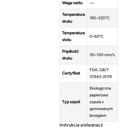
Waga netto
—
Temperatura
190–220°C
druku
Temperatura
0–60°C
stołu
Prędkość
30–100 mm/s
druku
FDA, GB/T
Certyfikat
37643-2019
Ekologiczna
papierowa
Typ szpuli
szpula z
gumowanym
brzegiem
Instrukcja pielęgnacji