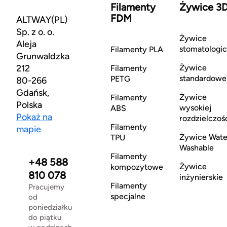
Filamenty
Żywice 3
FDM
ALTWAY(PL)
Sp. z o. o.
Żywice
Aleja
stomatologi
Filamenty PLA
Grunwaldzka
212
Żywice
Filamenty
standardowe
PETG
80-266
Gdańsk,
Żywice
Filamenty
Polska
wysokiej
ABS
Pokaż na
rozdzielczoś
Filamenty
mapie
Żywice Wate
TPU
Washable
Filamenty
+48 588
Żywice
kompozytowe
810 078
inżynierskie
Filamenty
Pracujemy
specjalne
od
poniedziałku
do piątku