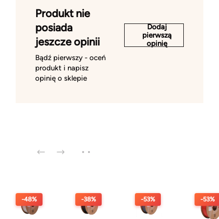
Produkt nie
posiada
Dodaj
pierwszą
jeszcze opinii
opinię
Bądź pierwszy - oceń
produkt i napisz
opinię o sklepie
-48%
-38%
-53%
-53%