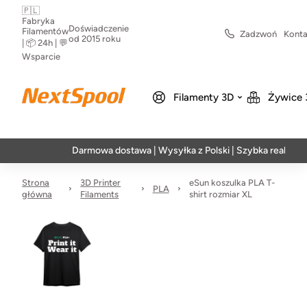
🇵🇱
Fabryka
Doświadczenie
Filamentów
Zadzwoń
Konta
od 2015 roku
| 📦 24h | 💬
Wsparcie
Filamenty 3D
Żywice 
Darmowa dostawa | Wysyłka z Polski | Szybka realizacja w 24
Strona
3D Printer
eSun koszulka PLA T-
PLA
główna
Filaments
shirt rozmiar XL