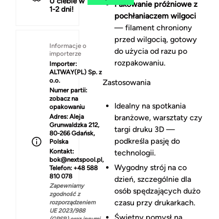
U ciebie w
Pakowanie próżniowe z
1-2 dni!
pochłaniaczem wilgoci
— filament chroniony
przed wilgocią, gotowy
Informacje o
do użycia od razu po
importerze
rozpakowaniu.
Importer:
ALTWAY(PL) Sp. z
o.o.
Zastosowania
Numer partii:
zobacz na
Idealny na spotkania
opakowaniu
Adres:
Aleja
branżowe, warsztaty czy
Grunwaldzka 212,
targi druku 3D —
80-266 Gdańsk,
podkreśla pasję do
Polska
Kontakt:
technologii.
bok@nextspool.pl,
Wygodny strój na co
Telefon: +48 588
810 078
dzień, szczególnie dla
Zapewniamy
osób spędzających dużo
zgodność z
czasu przy drukarkach.
rozporządzeniem
UE 2023/988
Świetny pomysł na
(GPSR) oraz innymi