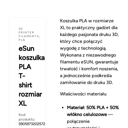
Koszulka PLA w rozmiarze
XL to praktyczny gadżet dla
3D
PRINTER
każdego pasjonata druku 3D,
FILAMENTS
,
PLA
który chce połączyć
eSun
wygodę z technologią.
Wykonana z niezawodnego
koszulka
filamentu eSUN, gwarantuje
PLA
trwałość i komfort noszenia,
T-
a jednocześnie podkreśla
zamiłowanie do druku 3D.
shirt
rozmiar
Właściwości materiału
XL
Materiał: 50% PLA + 50%
włókno celulozowe
—
Kod
produktu:
połączenie
5905973202572