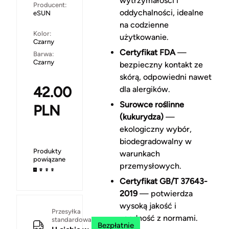
wytrzymałości i
Producent:
oddychalności, idealne
eSUN
na codzienne
Kolor:
użytkowanie.
Czarny
Certyfikat FDA
—
Barwa:
Czarny
bezpieczny kontakt ze
skórą, odpowiedni nawet
42.00
dla alergików.
Surowce roślinne
PLN
(kukurydza)
—
ekologiczny wybór,
biodegradowalny w
Produkty
warunkach
powiązane
przemysłowych.
Certyfikat GB/T 37643-
2019
— potwierdza
wysoką jakość i
Przesyłka
zgodność z normami.
standardowa
Bezpłatnie