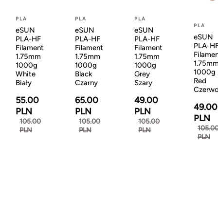
PLA
PLA
PLA
PLA
eSUN
eSUN
eSUN
eSUN
PLA-HF
PLA-HF
PLA-HF
PLA-H
Filament
Filament
Filament
Filame
1.75mm
1.75mm
1.75mm
1.75m
1000g
1000g
1000g
1000g
White
Black
Grey
Red
Biały
Czarny
Szary
Czerw
55.00
65.00
49.00
49.00
PLN
PLN
PLN
PLN
105.00
105.00
105.00
105.0
PLN
PLN
PLN
PLN