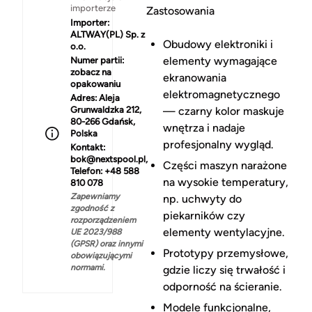
importerze
Zastosowania
Importer:
ALTWAY(PL) Sp. z
Obudowy elektroniki i
o.o.
elementy wymagające
Numer partii:
zobacz na
ekranowania
opakowaniu
elektromagnetycznego
Adres:
Aleja
Grunwaldzka 212,
— czarny kolor maskuje
80-266 Gdańsk,
wnętrza i nadaje
Polska
profesjonalny wygląd.
Kontakt:
bok@nextspool.pl,
Części maszyn narażone
Telefon: +48 588
na wysokie temperatury,
810 078
Zapewniamy
np. uchwyty do
zgodność z
piekarników czy
rozporządzeniem
elementy wentylacyjne.
UE 2023/988
(GPSR) oraz innymi
Prototypy przemysłowe,
obowiązującymi
normami.
gdzie liczy się trwałość i
odporność na ścieranie.
Modele funkcjonalne,