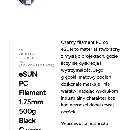
Czarny filament PC od
eSUN to materiał stworzony
3D
PRINTER
z myślą o projektach, gdzie
FILAMENTS
,
PC
liczy się dyskrecja i
(POLYCARBONATE)
wytrzymałość. Jego
eSUN
głęboki, matowy odcień
PC
doskonale maskuje linie
warstw, nadając wydrukom
Filament
industrialny charakter bez
1.75mm
konieczności dodatkowej
500g
obróbki.
Black
Właściwości materiału
Czarny