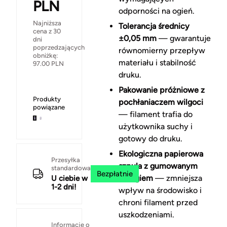
PLN
odporności na ogień.
Najniższa
Tolerancja średnicy
cena z 30
±0,05 mm
— gwarantuje
dni
poprzedzających
równomierny przepływ
obniżkę:
materiału i stabilność
97.00
PLN
druku.
Pakowanie próżniowe z
Produkty
pochłaniaczem wilgoci
powiązane
— filament trafia do
użytkownika suchy i
gotowy do druku.
Ekologiczna papierowa
Przesyłka
szpula z gumowanym
standardowa
Bezpłatnie
brzegiem
— zmniejsza
U ciebie w
1-2 dni!
wpływ na środowisko i
chroni filament przed
uszkodzeniami.
Informacje o