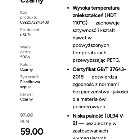
Wysoka temperatura
Kod
zniekształceń (HDT
produktu:
6922572243439
110°C)
— zachowuje
Producent:
sztywność i kształt
eSUN
nawet w
podwyższonych
Waga
netto:
temperaturach,
500g
przewyższając PETG.
Kolor:
Certyfikat GB/T 37643-
Czarny
2019
— potwierdza
Typ szpuli:
Plastikowa
zgodność z normami
szpula
bezpieczeństwa i jakości
Barwa:
dla materiałów
Czarny
polimerowych.
97.00
Niska palność (UL94 V-
PLN
2)
— bezpieczny w
59.00
zastosowaniach
wymagających