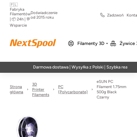
🇵🇱
Fabryka
Doświadczenie
Filamentów
Zadzwoń
Konta
od 2015 roku
| 📦 24h | 💬
Wsparcie
Filamenty 3D
Żywice 
Darmowa dostawa | Wysyłka z Polski | Szybka realizacja w 24
eSUN PC
3D
Strona
PC
Filament 1.75mm
Printer
główna
(Polycarbonate)
500g Black
Filaments
Czarny