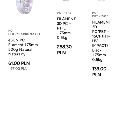
PC+PTFE
PC-
PBT+15CF
FILAMENT
FILAMENT
3D PC +
3D
PTFE
PC
PC/PBT +
1,75mm
(POLYCARBONATE)
15CF (HT-
0,5kg
eSUN PC
UV-
Filament 1.75mm
IMPACT)
258.30
500g Natural
Black
PLN
Naturalny
1,75mm
0,5kg
61.00 PLN
139.00
97.00 PLN
PLN