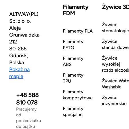
Filamenty
Żywice 3
FDM
ALTWAY(PL)
Sp. z o. o.
Żywice
Aleja
stomatologi
Filamenty PLA
Grunwaldzka
212
Żywice
Filamenty
standardowe
PETG
80-266
Gdańsk,
Żywice
Filamenty
Polska
wysokiej
ABS
Pokaż na
rozdzielczoś
Filamenty
mapie
Żywice Wate
TPU
Washable
Filamenty
+48 588
Żywice
kompozytowe
810 078
inżynierskie
Filamenty
Pracujemy
specjalne
od
poniedziałku
do piątku