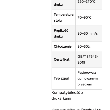
250–270°C
druku
Temperatura
70–90°C
stołu
Prędkość
30–50 mm/s
druku
Chłodzenie
30–50%
GB/T 37643-
Certyfikat
2019
Papierowa z
Typ szpuli
gumowanym
brzegiem
Kompatybilność z
drukarkami