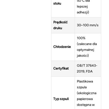
50°C dla
stołu
lepszej
adhezji)
Prędkość
30–100 mm/s
druku
100%
(zalecane dla
Chłodzenie
optymalnej
jakości)
GB/T 37643-
Certyfikat
2019, FDA
Plastikowa
szpula
(ekologiczna
Typ szpuli
papierowa
dostępna w