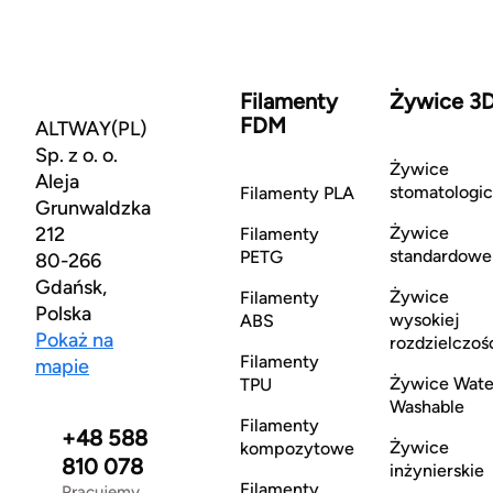
Filamenty
Żywice 3
FDM
ALTWAY(PL)
Sp. z o. o.
Żywice
Aleja
stomatologi
Filamenty PLA
Grunwaldzka
212
Żywice
Filamenty
standardowe
PETG
80-266
Gdańsk,
Żywice
Filamenty
Polska
wysokiej
ABS
Pokaż na
rozdzielczoś
Filamenty
mapie
Żywice Wate
TPU
Washable
Filamenty
+48 588
Żywice
kompozytowe
810 078
inżynierskie
Filamenty
Pracujemy