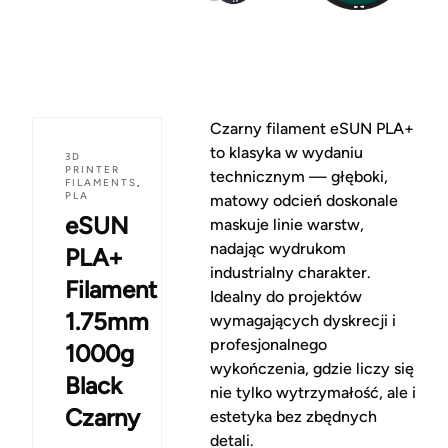
Czarny filament eSUN PLA+
to klasyka w wydaniu
3D
PRINTER
technicznym — głęboki,
FILAMENTS
,
PLA
matowy odcień doskonale
eSUN
maskuje linie warstw,
nadając wydrukom
PLA+
industrialny charakter.
Filament
Idealny do projektów
1.75mm
wymagających dyskrecji i
profesjonalnego
1000g
wykończenia, gdzie liczy się
Black
nie tylko wytrzymałość, ale i
Czarny
estetyka bez zbędnych
detali.