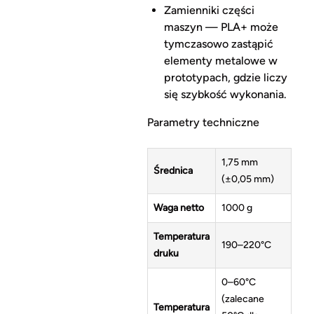
Zamienniki części
maszyn — PLA+ może
tymczasowo zastąpić
elementy metalowe w
prototypach, gdzie liczy
się szybkość wykonania.
Parametry techniczne
1,75 mm
Średnica
(±0,05 mm)
Waga netto
1000 g
Temperatura
190–220°C
druku
0–60°C
(zalecane
Temperatura