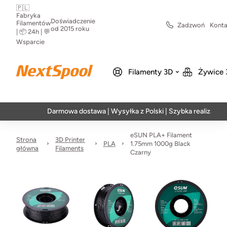
🇵🇱
Fabryka
Doświadczenie
Filamentów
Zadzwoń
Konta
od 2015 roku
| 📦 24h | 💬
Wsparcie
Filamenty 3D
Żywice 
Darmowa dostawa | Wysyłka z Polski | Szybka realizacja w 24h
eSUN PLA+ Filament
Strona
3D Printer
PLA
1.75mm 1000g Black
główna
Filaments
Czarny