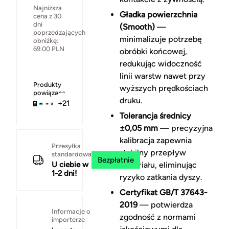
Najniższa
Gładka powierzchnia
cena z 30
dni
(Smooth)
—
poprzedzających
minimalizuje potrzebę
obniżkę:
69.00
PLN
obróbki końcowej,
redukując widoczność
linii warstw nawet przy
Produkty
wyższych prędkościach
powiązane
druku.
+21
Tolerancja średnicy
±0,05 mm
— precyzyjna
kalibracja zapewnia
Przesyłka
stabilny przepływ
standardowa
Bezpłatnie
U ciebie w
materiału, eliminując
1-2 dni!
ryzyko zatkania dyszy.
Certyfikat GB/T 37643-
2019
— potwierdza
Informacje o
zgodność z normami
importerze