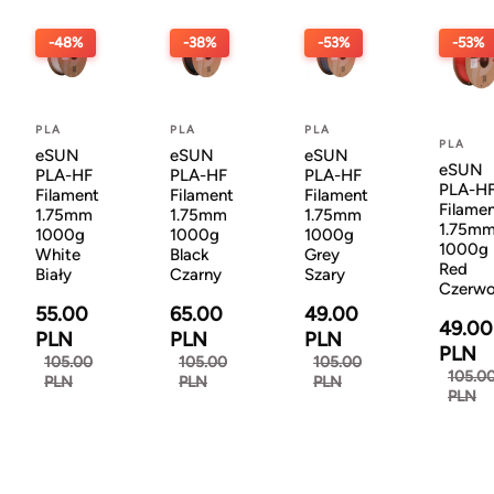
-48%
-38%
-53%
-53%
PLA
PLA
PLA
PLA
eSUN
eSUN
eSUN
eSUN
PLA-HF
PLA-HF
PLA-HF
PLA-H
Filament
Filament
Filament
Filame
1.75mm
1.75mm
1.75mm
1.75m
1000g
1000g
1000g
1000g
White
Black
Grey
Red
Biały
Czarny
Szary
Czerw
55.00
65.00
49.00
49.00
PLN
PLN
PLN
PLN
105.00
105.00
105.00
105.0
PLN
PLN
PLN
PLN