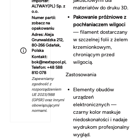
jakościowymi dla
Importer:
ALTWAY(PL) Sp. z
materiałów do druku 3D.
o.o.
Pakowanie próżniowe z
Numer partii:
zobacz na
pochłaniaczem wilgoci
opakowaniu
— filament dostarczany
Adres:
Aleja
w szczelnej folii z żelem
Grunwaldzka 212,
80-266 Gdańsk,
krzemionkowym,
Polska
chroniącym przed
Kontakt:
wilgocią.
bok@nextspool.pl,
Telefon: +48 588
810 078
Zastosowania
Zapewniamy
zgodność z
Elementy obudów
rozporządzeniem
UE 2023/988
urządzeń
(GPSR) oraz innymi
elektronicznych —
obowiązującymi
normami.
czarny kolor maskuje
niedoskonałości i nadaje
wydrukom profesjonalny
wygląd.