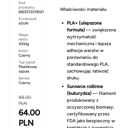
Kod
produktu:
Właściwości materiału
6922572219021
Producent:
PLA+ (ulepszona
eSUN
formuła)
— zwiększona
Waga
wytrzymałość
netto:
mechaniczna i lepsza
1000g
adhezja warstw w
Kolor:
Czarny
porównaniu do
Typ szpuli:
standardowego PLA,
Plastikowa
zachowując łatwość
szpula
druku.
Barwa:
Czarny
Surowce roślinne
(kukurydza)
— filament
88.00
produkowany z
PLN
oczyszczonej biomasy,
64.00
certyfikowany przez
PLN
FDA jako bezpieczny w
kontakcie z żywnością.