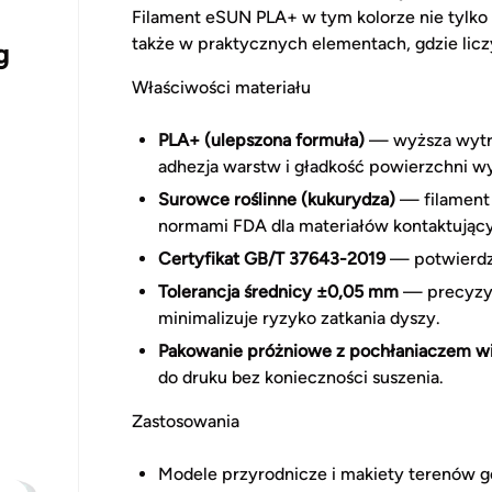
Filament eSUN PLA+ w tym kolorze nie tylko 
także w praktycznych elementach, gdzie licz
g
Właściwości materiału
PLA+ (ulepszona formuła)
— wyższa wytrz
adhezja warstw i gładkość powierzchni w
Surowce roślinne (kukurydza)
— filament 
normami FDA dla materiałów kontaktujący
Certyfikat GB/T 37643-2019
— potwierdza
Tolerancja średnicy ±0,05 mm
— precyzyj
minimalizuje ryzyko zatkania dyszy.
Pakowanie próżniowe z pochłaniaczem wi
do druku bez konieczności suszenia.
Zastosowania
Modele przyrodnicze i makiety terenów g