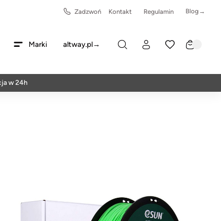
Blog→
Zadzwoń
Kontakt
Regulamin
Marki
altway.pl→
4h