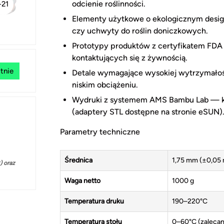
odcienie roślinności.
+21
Elementy użytkowe o ekologicznym desig
czy uchwyty do roślin doniczkowych.
Prototypy produktów z certyfikatem FDA
kontaktujących się z żywnością.
tnie
Detale wymagające wysokiej wytrzymałoś
niskim obciążeniu.
Wydruki z systemem AMS Bambu Lab — k
(adaptery STL dostępne na stronie eSUN)
Parametry techniczne
Średnica
1,75 mm (±0,05
 oraz
Waga netto
1000 g
Temperatura druku
190–220°C
Temperatura stołu
0–60°C (zalecan