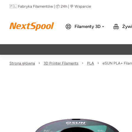
🇵🇱 Fabryka Filamentów | 📦 24h | 💬 Wsparcie
Filamenty 3D
Żywi
Strona główna
3D Printer Filaments
PLA
eSUN PLA+ Filam