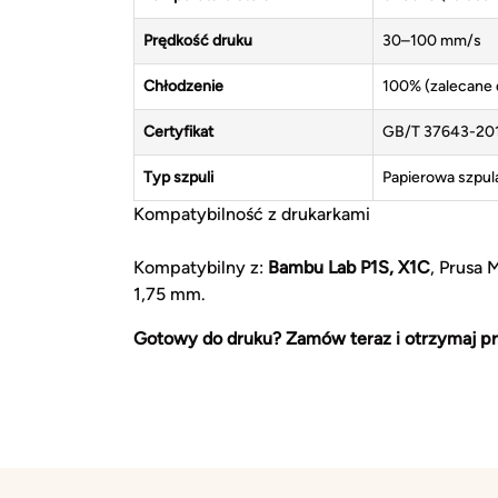
Prędkość druku
30–100 mm/s
Chłodzenie
100% (zalecane d
Certyfikat
GB/T 37643-2019
Typ szpuli
Papierowa szpu
Kompatybilność z drukarkami
Kompatybilny z:
Bambu Lab P1S, X1C
, Prusa 
1,75 mm.
Gotowy do druku? Zamów teraz i otrzymaj pr