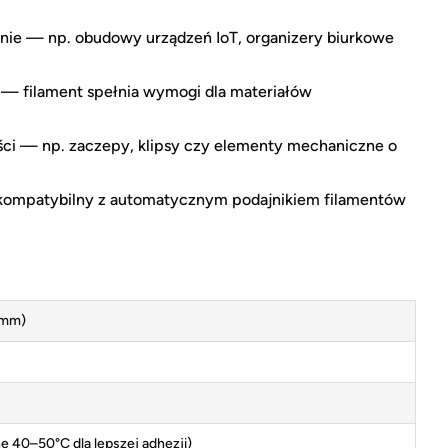
nie — np. obudowy urządzeń IoT, organizery biurkowe
 — filament spełnia wymogi dla materiałów
ci — np. zaczepy, klipsy czy elementy mechaniczne o
ompatybilny z automatycznym podajnikiem filamentów
.
 mm)
e 40–50°C dla lepszej adhezji)