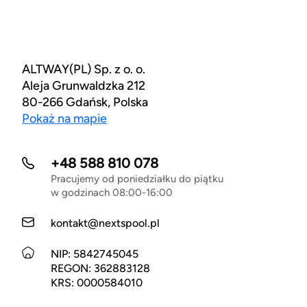
ALTWAY(PL) Sp. z o. o.
Aleja Grunwaldzka 212
80-266 Gdańsk, Polska
Pokaż na mapie
+48 588 810 078
Pracujemy od poniedziałku do piątku
w godzinach 08:00-16:00
kontakt@nextspool.pl
NIP: 5842745045
REGON: 362883128
KRS: 0000584010