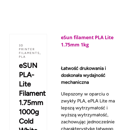
eSun filament PLA Lite
1.75mm 1kg
3D
PRINTER
FILAMENTS
,
PLA
eSUN
Łatwość drukowania i
PLA-
doskonała wydajność
mechaniczna
Lite
Filament
Ulepszony w oparciu o
zwykły PLA, ePLA Lite ma
1.75mm
lepszą wytrzymałość i
1000g
wyższą wytrzymałość,
Cold
zachowując jednocześnie
charakterystykę łatwego