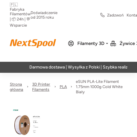
🇵🇱
Fabryka
Doświadczenie
Filamentów
Zadzwoń
Konta
od 2015 roku
| 📦 24h | 💬
Wsparcie
Filamenty 3D
Żywice 
Darmowa dostawa | Wysyłka z Polski | Szybka realizacja w 24h
eSUN PLA-Lite Filament
Strona
3D Printer
PLA
1.75mm 1000g Cold White
główna
Filaments
Biały