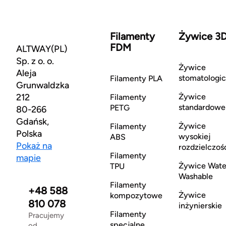
Filamenty
Żywice 3
FDM
ALTWAY(PL)
Sp. z o. o.
Żywice
Aleja
stomatologi
Filamenty PLA
Grunwaldzka
212
Żywice
Filamenty
standardowe
PETG
80-266
Gdańsk,
Żywice
Filamenty
Polska
wysokiej
ABS
Pokaż na
rozdzielczoś
Filamenty
mapie
Żywice Wate
TPU
Washable
Filamenty
+48 588
Żywice
kompozytowe
810 078
inżynierskie
Filamenty
Pracujemy
specjalne
od