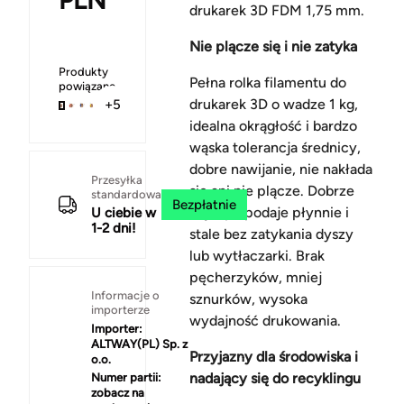
PLN
drukarek 3D FDM 1,75 mm.
Nie plącze się i nie zatyka
Produkty
Pełna rolka filamentu do
powiązane
drukarek 3D o wadze 1 kg,
+5
idealna okrągłość i bardzo
wąska tolerancja średnicy,
dobre nawijanie, nie nakłada
Przesyłka
się ani nie plącze. Dobrze
standardowa
Bezpłatnie
się topi, podaje płynnie i
U ciebie w
1-2 dni!
stale bez zatykania dyszy
lub wytłaczarki. Brak
pęcherzyków, mniej
Informacje o
sznurków, wysoka
importerze
wydajność drukowania.
Importer:
ALTWAY(PL) Sp. z
Przyjazny dla środowiska i
o.o.
nadający się do recyklingu
Numer partii:
zobacz na