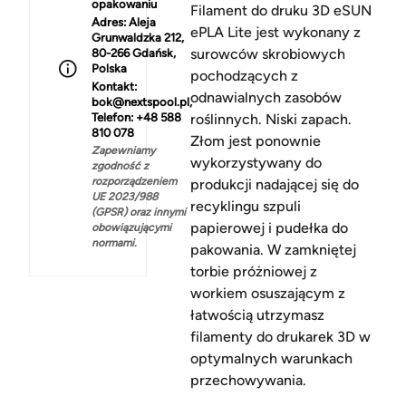
opakowaniu
Filament do druku 3D eSUN
Adres:
Aleja
ePLA Lite jest wykonany z
Grunwaldzka 212,
surowców skrobiowych
80-266 Gdańsk,
Polska
pochodzących z
Kontakt:
odnawialnych zasobów
bok@nextspool.pl,
Telefon: +48 588
roślinnych. Niski zapach.
810 078
Złom jest ponownie
Zapewniamy
wykorzystywany do
zgodność z
rozporządzeniem
produkcji nadającej się do
UE 2023/988
recyklingu szpuli
(GPSR) oraz innymi
papierowej i pudełka do
obowiązującymi
normami.
pakowania. W zamkniętej
torbie próżniowej z
workiem osuszającym z
łatwością utrzymasz
filamenty do drukarek 3D w
optymalnych warunkach
przechowywania.