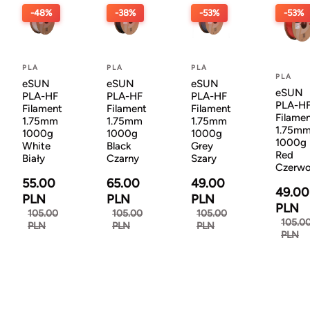
-48%
-38%
-53%
-53%
PLA
PLA
PLA
PLA
eSUN
eSUN
eSUN
eSUN
PLA-HF
PLA-HF
PLA-HF
PLA-H
Filament
Filament
Filament
Filame
1.75mm
1.75mm
1.75mm
1.75m
1000g
1000g
1000g
1000g
White
Black
Grey
Red
Biały
Czarny
Szary
Czerw
55.00
65.00
49.00
49.00
PLN
PLN
PLN
PLN
105.00
105.00
105.00
105.0
PLN
PLN
PLN
PLN