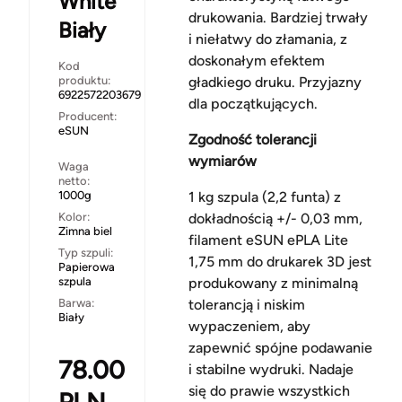
White
drukowania. Bardziej trwały
Biały
i niełatwy do złamania, z
doskonałym efektem
Kod
produktu:
gładkiego druku. Przyjazny
6922572203679
dla początkujących.
Producent:
eSUN
Zgodność tolerancji
wymiarów
Waga
netto:
1000g
1 kg szpula (2,2 funta) z
Kolor:
dokładnością +/- 0,03 mm,
Zimna biel
filament eSUN ePLA Lite
Typ szpuli:
1,75 mm do drukarek 3D jest
Papierowa
szpula
produkowany z minimalną
Barwa:
tolerancją i niskim
Biały
wypaczeniem, aby
zapewnić spójne podawanie
78.00
i stabilne wydruki. Nadaje
się do prawie wszystkich