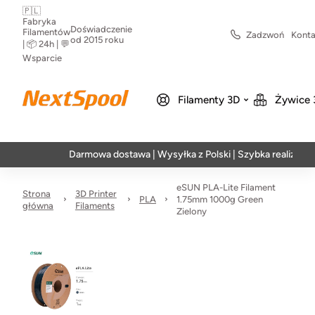
🇵🇱
Fabryka
Doświadczenie
Filamentów
Zadzwoń
Konta
od 2015 roku
| 📦 24h | 💬
Wsparcie
Filamenty 3D
Żywice 
Darmowa dostawa | Wysyłka z Polski | Szybka realizacja w 24h
eSUN PLA-Lite Filament
Strona
3D Printer
PLA
1.75mm 1000g Green
główna
Filaments
Zielony