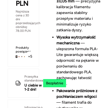
±0,05 mm
— precyzyjna
PLN
kalibracja filamentu
Najniższa
zapewnia stabilny
cena z 30
przepływ materiału i
dni
poprzedzających
minimalizuje ryzyko
obniżkę:
zatkania dyszy.
78.00
PLN
Wysoka wytrzymałość
mechaniczna
—
Produkty
ulepszona formuła PLA-
powiązane
Lite gwarantuje większą
+5
odporność na pękanie w
porównaniu do
standardowego PLA,
Przesyłka
zachowując łatwość
standardowa
Bezpłatnie
druku.
U ciebie w
1-2 dni!
Pakowanie próżniowe z
pochłaniaczem wilgoci
— filament trafia do
Informacje o