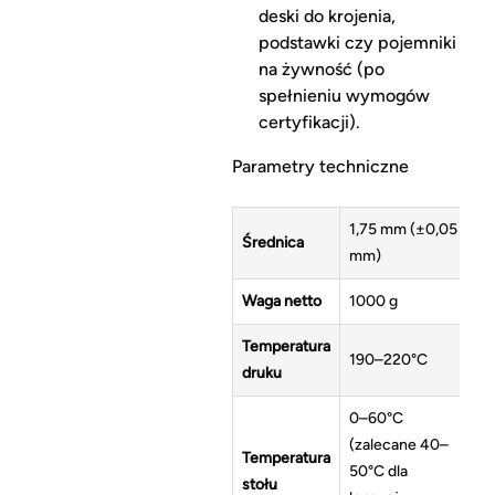
deski do krojenia,
podstawki czy pojemniki
na żywność (po
spełnieniu wymogów
certyfikacji).
Parametry techniczne
1,75 mm (±0,05
Średnica
mm)
Waga netto
1000 g
Temperatura
190–220°C
druku
0–60°C
(zalecane 40–
Temperatura
50°C dla
stołu