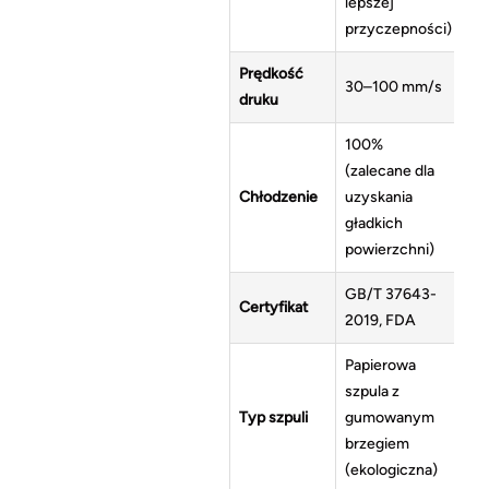
lepszej
przyczepności)
Prędkość
30–100 mm/s
druku
100%
(zalecane dla
Chłodzenie
uzyskania
gładkich
powierzchni)
GB/T 37643-
Certyfikat
2019, FDA
Papierowa
szpula z
Typ szpuli
gumowanym
brzegiem
(ekologiczna)