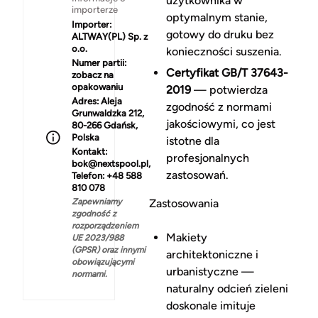
użytkownika w
importerze
optymalnym stanie,
Importer:
gotowy do druku bez
ALTWAY(PL) Sp. z
o.o.
konieczności suszenia.
Numer partii:
Certyfikat GB/T 37643-
zobacz na
opakowaniu
2019
— potwierdza
Adres:
Aleja
zgodność z normami
Grunwaldzka 212,
jakościowymi, co jest
80-266 Gdańsk,
Polska
istotne dla
Kontakt:
profesjonalnych
bok@nextspool.pl,
zastosowań.
Telefon: +48 588
810 078
Zapewniamy
Zastosowania
zgodność z
rozporządzeniem
Makiety
UE 2023/988
(GPSR) oraz innymi
architektoniczne i
obowiązującymi
urbanistyczne —
normami.
naturalny odcień zieleni
doskonale imituje