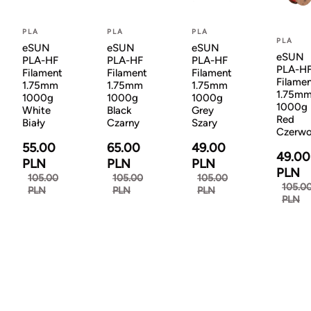
PLA
PLA
PLA
PLA
eSUN
eSUN
eSUN
eSUN
PLA-HF
PLA-HF
PLA-HF
PLA-H
Filament
Filament
Filament
Filame
1.75mm
1.75mm
1.75mm
1.75m
1000g
1000g
1000g
1000g
White
Black
Grey
Red
Biały
Czarny
Szary
Czerw
55.00
65.00
49.00
49.00
PLN
PLN
PLN
PLN
105.00
105.00
105.00
105.0
PLN
PLN
PLN
PLN