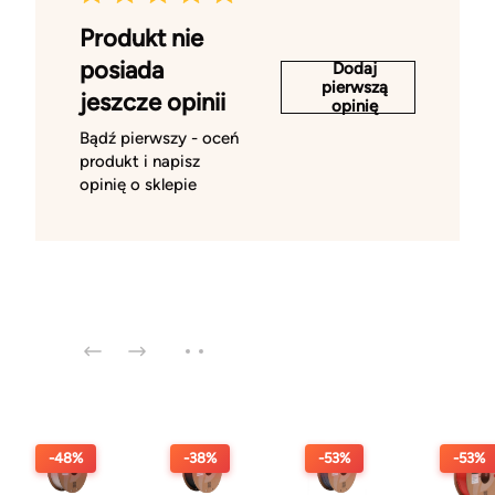
Produkt nie
posiada
Dodaj
pierwszą
jeszcze opinii
opinię
Bądź pierwszy - oceń
produkt i napisz
opinię o sklepie
-48%
-38%
-53%
-53%