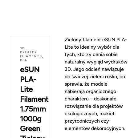
Zielony filament eSUN PLA-
Lite to idealny wybór dla
3D
PRINTER
tych, którzy cenią sobie
FILAMENTS
,
PLA
naturalny wygląd wydruków
eSUN
3D. Jego odcień nawiązuje
do świeżej zieleni roślin, co
PLA-
sprawia, że modele
Lite
nabierają organicznego
Filament
charakteru – doskonałe
rozwiązanie dla projektów
1.75mm
ekologicznych, makiet
1000g
przyrodniczych czy
Green
elementów dekoracyjnych.