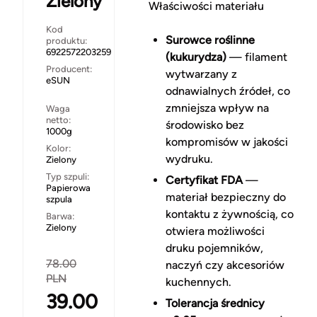
Zielony
Właściwości materiału
Kod
Surowce roślinne
produktu:
6922572203259
(kukurydza)
— filament
Producent:
wytwarzany z
eSUN
odnawialnych źródeł, co
zmniejsza wpływ na
Waga
netto:
środowisko bez
1000g
kompromisów w jakości
Kolor:
wydruku.
Zielony
Typ szpuli:
Certyfikat FDA
—
Papierowa
materiał bezpieczny do
szpula
kontaktu z żywnością, co
Barwa:
Zielony
otwiera możliwości
druku pojemników,
78.00
naczyń czy akcesoriów
PLN
kuchennych.
39.00
Tolerancja średnicy