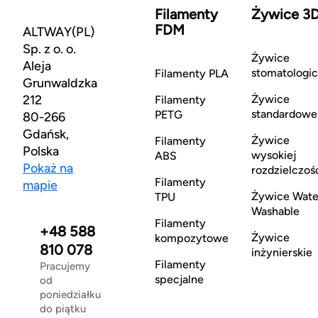
Filamenty
Żywice 3
FDM
ALTWAY(PL)
Sp. z o. o.
Żywice
Aleja
stomatologi
Filamenty PLA
Grunwaldzka
212
Żywice
Filamenty
standardowe
PETG
80-266
Gdańsk,
Żywice
Filamenty
Polska
wysokiej
ABS
Pokaż na
rozdzielczoś
Filamenty
mapie
Żywice Wate
TPU
Washable
Filamenty
+48 588
Żywice
kompozytowe
810 078
inżynierskie
Filamenty
Pracujemy
specjalne
od
poniedziałku
do piątku