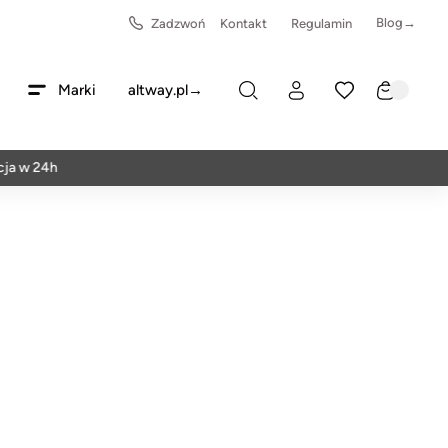
Blog→
Zadzwoń
Kontakt
Regulamin
Marki
altway.pl→
24h