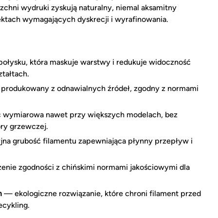
chni wydruki zyskują naturalny, niemal aksamitny
ektach wymagających dyskrecji i wyrafinowania.
ołysku, która maskuje warstwy i redukuje widoczność
ztałtach.
produkowany z odnawialnych źródeł, zgodny z normami
ć wymiarowa nawet przy większych modelach, bez
ry grzewczej.
na grubość filamentu zapewniająca płynny przepływ i
nie zgodności z chińskimi normami jakościowymi dla
m
— ekologiczne rozwiązanie, które chroni filament przed
ecykling.