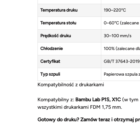
Temperatura druku
190–220°C
Temperatura stołu
0–60°C (zalecane 
Prędkość druku
30–100 mm/s
Chłodzenie
100% (zalecane dl
Certyfikat
GB/T 37643-2019,
Typ szpuli
Papierowa szpula
Kompatybilność z drukarkami
Kompatybilny z:
Bambu Lab P1S, X1C
(w tym s
wszystkimi drukarkami FDM 1,75 mm.
Gotowy do druku? Zamów teraz i otrzymaj pr