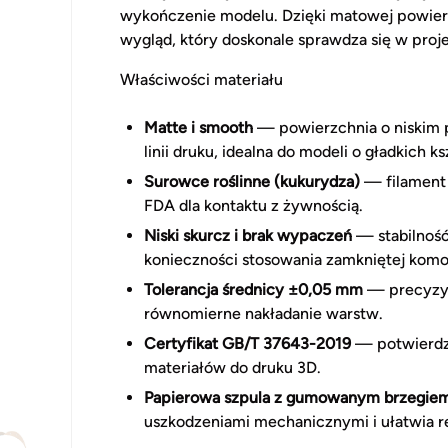
wykończenie modelu. Dzięki matowej powierz
wygląd, który doskonale sprawdza się w proj
Właściwości materiału
Matte i smooth
— powierzchnia o niskim p
linii druku, idealna do modeli o gładkich ks
Surowce roślinne (kukurydza)
— filament 
FDA dla kontaktu z żywnością.
Niski skurcz i brak wypaczeń
— stabilnoś
konieczności stosowania zamkniętej komo
Tolerancja średnicy ±0,05 mm
— precyzyj
równomierne nakładanie warstw.
Certyfikat GB/T 37643-2019
— potwierdze
materiałów do druku 3D.
Papierowa szpula z gumowanym brzegie
uszkodzeniami mechanicznymi i ułatwia r