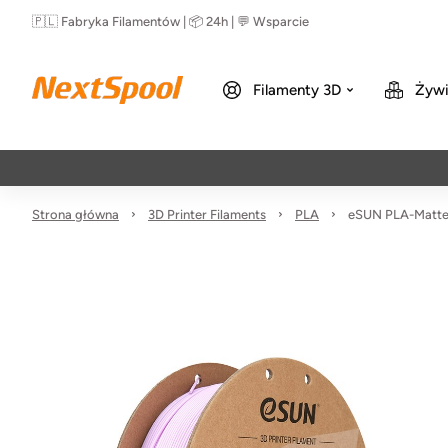
🇵🇱 Fabryka Filamentów | 📦 24h | 💬 Wsparcie
Filamenty 3D
Żywi
Strona główna
3D Printer Filaments
PLA
eSUN PLA-Matte 