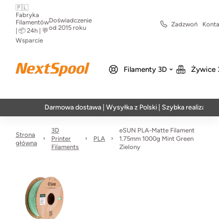
🇵🇱
Fabryka
Doświadczenie
Filamentów
Zadzwoń
Konta
od 2015 roku
| 📦 24h | 💬
Wsparcie
Filamenty 3D
Żywice 
Darmowa dostawa | Wysyłka z Polski | Szybka realizacja w 24h
3D
eSUN PLA-Matte Filament
Strona
Printer
PLA
1.75mm 1000g Mint Green
główna
Filaments
Zielony