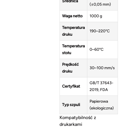
Średnica
(±0,05 mm)
Waga netto
1000 g
Temperatura
190–220°C
druku
Temperatura
0–60°C
stołu
Prędkość
30–100 mm/s
druku
GB/T 37643-
Certyfikat
2019, FDA
Papierowa
Typ szpuli
(ekologiczna)
Kompatybilność z
drukarkami