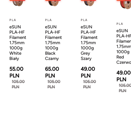
PLA
PLA
PLA
PLA
eSUN
eSUN
eSUN
eSUN
PLA-HF
PLA-HF
PLA-HF
PLA-H
Filament
Filament
Filament
Filame
1.75mm
1.75mm
1.75mm
1.75m
1000g
1000g
1000g
1000g
White
Black
Grey
Red
Biały
Czarny
Szary
Czerw
55.00
65.00
49.00
49.00
PLN
PLN
PLN
PLN
105.00
105.00
105.00
105.0
PLN
PLN
PLN
PLN