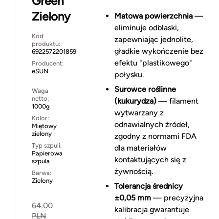
Green
Zielony
Matowa powierzchnia
—
eliminuje odblaski,
Kod
zapewniając jednolite,
produktu:
gładkie wykończenie bez
6922572201859
efektu "plastikowego"
Producent:
eSUN
połysku.
Surowce roślinne
Waga
netto:
(kukurydza)
— filament
1000g
wytwarzany z
Kolor:
odnawialnych źródeł,
Miętowy
zielony
zgodny z normami FDA
Typ szpuli:
dla materiałów
Papierowa
kontaktujących się z
szpula
żywnością.
Barwa:
Zielony
Tolerancja średnicy
±0,05 mm
— precyzyjna
64.00
kalibracja gwarantuje
PLN