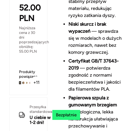
stabilny przepływ
52.00
materiału, redukując
ryzyko zatkania dyszy.
PLN
Niski skurcz i brak
Najniższa
wypaczeń
— sprawdza
cena z 30
dni
się w modelach o dużych
poprzedzających
rozmiarach, nawet bez
obniżkę:
55.00
PLN
komory grzewczej.
Certyfikat GB/T 37643-
2019
— potwierdza
Produkty
zgodność z normami
powiązane
bezpieczeństwa i jakości
+11
dla filamentów PLA.
Papierowa szpula z
gumowanym brzegiem
Przesyłka
— ekologiczna, lekka
standardowa
Bezpłatnie
U ciebie w
konstrukcja ułatwiająca
1-2 dni!
przechowywanie i