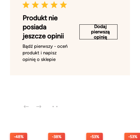
Produkt nie
posiada
Dodaj
pierwszą
jeszcze opinii
opinię
Bądź pierwszy - oceń
produkt i napisz
opinię o sklepie
-48%
-38%
-53%
-53%