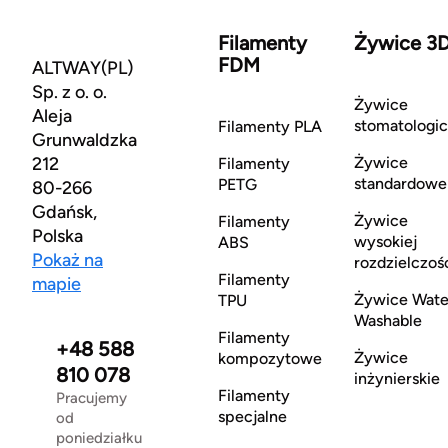
Filamenty
Żywice 3
FDM
ALTWAY(PL)
Sp. z o. o.
Żywice
Aleja
stomatologi
Filamenty PLA
Grunwaldzka
212
Żywice
Filamenty
standardowe
PETG
80-266
Gdańsk,
Żywice
Filamenty
Polska
wysokiej
ABS
Pokaż na
rozdzielczoś
Filamenty
mapie
Żywice Wate
TPU
Washable
Filamenty
+48 588
Żywice
kompozytowe
810 078
inżynierskie
Filamenty
Pracujemy
specjalne
od
poniedziałku