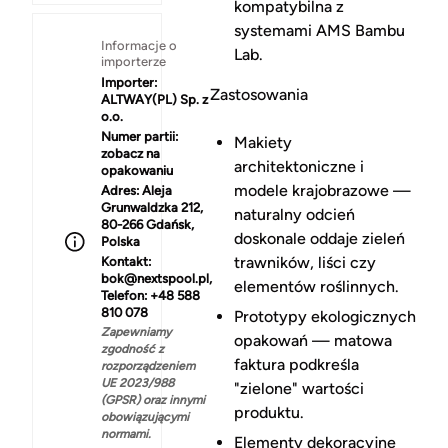
kompatybilna z
systemami AMS Bambu
Informacje o
Lab.
importerze
Importer:
Zastosowania
ALTWAY(PL) Sp. z
o.o.
Numer partii:
Makiety
zobacz na
architektoniczne i
opakowaniu
modele krajobrazowe —
Adres:
Aleja
Grunwaldzka 212,
naturalny odcień
80-266 Gdańsk,
doskonale oddaje zieleń
Polska
trawników, liści czy
Kontakt:
bok@nextspool.pl,
elementów roślinnych.
Telefon: +48 588
810 078
Prototypy ekologicznych
Zapewniamy
opakowań — matowa
zgodność z
faktura podkreśla
rozporządzeniem
UE 2023/988
"zielone" wartości
(GPSR) oraz innymi
produktu.
obowiązującymi
normami.
Elementy dekoracyjne