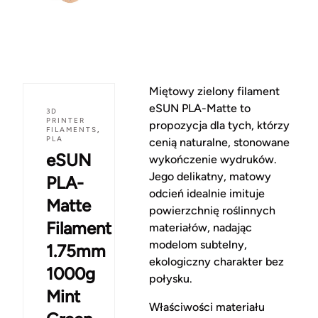
Miętowy zielony filament
eSUN PLA-Matte to
3D
PRINTER
propozycja dla tych, którzy
FILAMENTS
,
PLA
cenią naturalne, stonowane
eSUN
wykończenie wydruków.
Jego delikatny, matowy
PLA-
odcień idealnie imituje
Matte
powierzchnię roślinnych
Filament
materiałów, nadając
modelom subtelny,
1.75mm
ekologiczny charakter bez
1000g
połysku.
Mint
Właściwości materiału