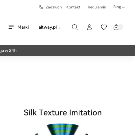
Blog→
Zadzwoń
Kontakt
Regulamin
Marki
altway.pl→
4h