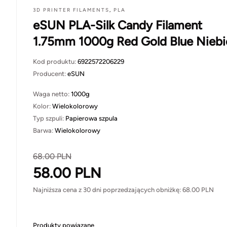
3D PRINTER FILAMENTS
,
PLA
eSUN PLA-Silk Candy Filament
1.75mm 1000g Red Gold Blue Niebi
Kod produktu:
6922572206229
Producent:
eSUN
Waga netto:
1000g
Kolor:
Wielokolorowy
Typ szpuli:
Papierowa szpula
Barwa:
Wielokolorowy
68.00
PLN
58.00
PLN
Najniższa cena z 30 dni poprzedzających obniżkę:
68.00
PLN
Produkty powiązane