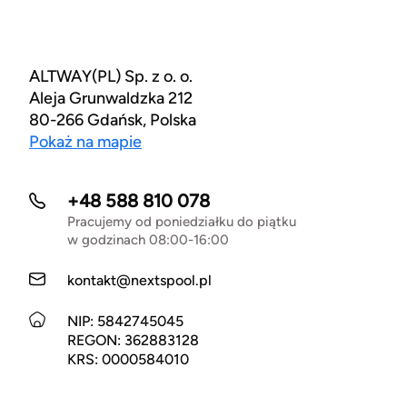
ALTWAY(PL) Sp. z o. o.
Aleja Grunwaldzka 212
80-266 Gdańsk, Polska
Pokaż na mapie
+48 588 810 078
Pracujemy od poniedziałku do piątku
w godzinach 08:00-16:00
kontakt@nextspool.pl
NIP: 5842745045
REGON: 362883128
KRS: 0000584010