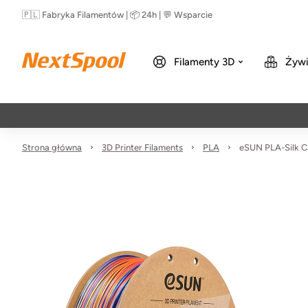
🇵🇱 Fabryka Filamentów | 📦 24h | 💬 Wsparcie
Filamenty 3D
Żywi
Strona główna
3D Printer Filaments
PLA
eSUN PLA-Silk C