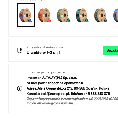
Przesyłka standardowa
Bezpła
U ciebie w 1-2 dni!
Informacje o importerze
Importer:
ALTWAY(PL) Sp. z o.o.
Numer partii:
zobacz na opakowaniu
Adres:
Aleja Grunwaldzka 212, 80-266 Gdańsk, Polska
Kontakt:
bok@nextspool.pl, Telefon: +48 588 810 078
Zapewniamy zgodność z rozporządzeniem UE 2023/988 (GPSR)
innymi obowiązującymi normami.