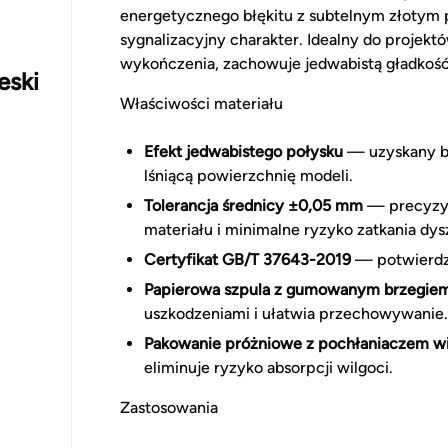
energetycznego błękitu z subtelnym złotym 
sygnalizacyjny charakter. Idealny do projek
wykończenia, zachowuje jedwabistą gładkość 
eski
Właściwości materiału
Efekt jedwabistego połysku
— uzyskany be
lśniącą powierzchnię modeli.
Tolerancja średnicy ±0,05 mm
— precyzyj
materiału i minimalne ryzyko zatkania dys
Certyfikat GB/T 37643-2019
— potwierdza
Papierowa szpula z gumowanym brzegie
uszkodzeniami i ułatwia przechowywanie.
Pakowanie próżniowe z pochłaniaczem wi
eliminuje ryzyko absorpcji wilgoci.
Zastosowania