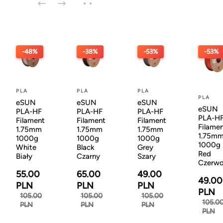
-48%
-38%
-53%
-53%
PLA
PLA
PLA
PLA
eSUN
eSUN
eSUN
eSUN
PLA-HF
PLA-HF
PLA-HF
PLA-H
Filament
Filament
Filament
Filame
1.75mm
1.75mm
1.75mm
1.75m
1000g
1000g
1000g
1000g
White
Black
Grey
Red
Biały
Czarny
Szary
Czerw
55.00
65.00
49.00
49.00
PLN
PLN
PLN
PLN
105.00
105.00
105.00
105.0
PLN
PLN
PLN
PLN