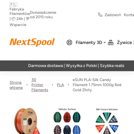
🇵🇱
Fabryka
Doświadczenie
Filamentów
Zadzwoń
Konta
od 2015 roku
| 📦 24h | 💬
Wsparcie
Filamenty 3D
Żywice 
Darmowa dostawa | Wysyłka z Polski | Szybka realizacja w 24h
3D
eSUN PLA-Silk Candy
Strona
Printer
PLA
Filament 1.75mm 1000g Red
główna
Filaments
Gold Złoty