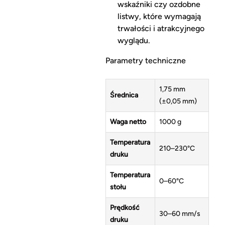
wskaźniki czy ozdobne
listwy, które wymagają
trwałości i atrakcyjnego
wyglądu.
Parametry techniczne
1,75 mm
Średnica
(±0,05 mm)
Waga netto
1000 g
Temperatura
210–230°C
druku
Temperatura
0–60°C
stołu
Prędkość
30–60 mm/s
druku