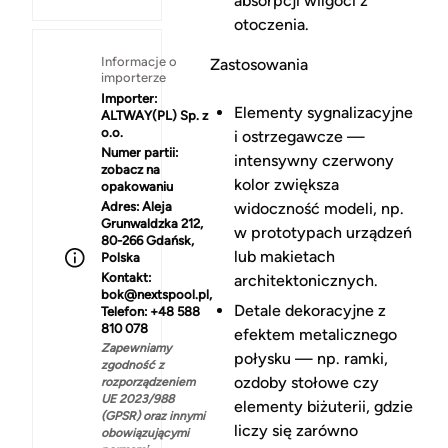
absorpcji wilgoci z
otoczenia.
Informacje o
Zastosowania
importerze
Importer:
Elementy sygnalizacyjne
ALTWAY(PL) Sp. z
o.o.
i ostrzegawcze —
Numer partii:
intensywny czerwony
zobacz na
kolor zwiększa
opakowaniu
Adres:
Aleja
widoczność modeli, np.
Grunwaldzka 212,
w prototypach urządzeń
80-266 Gdańsk,
lub makietach
Polska
Kontakt:
architektonicznych.
bok@nextspool.pl,
Detale dekoracyjne z
Telefon: +48 588
810 078
efektem metalicznego
Zapewniamy
połysku — np. ramki,
zgodność z
ozdoby stołowe czy
rozporządzeniem
UE 2023/988
elementy biżuterii, gdzie
(GPSR) oraz innymi
liczy się zarówno
obowiązującymi