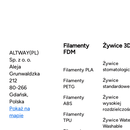
Filamenty
Żywice 3
FDM
ALTWAY(PL)
Sp. z o. o.
Żywice
Aleja
stomatologi
Filamenty PLA
Grunwaldzka
212
Żywice
Filamenty
standardowe
PETG
80-266
Gdańsk,
Żywice
Filamenty
Polska
wysokiej
ABS
Pokaż na
rozdzielczoś
Filamenty
mapie
Żywice Wate
TPU
Washable