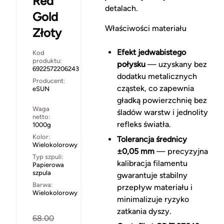
Red
detalach.
Gold
Właściwości materiału
Złoty
Efekt jedwabistego
Kod
produktu:
połysku
— uzyskany bez
6922572206243
dodatku metalicznych
Producent:
cząstek, co zapewnia
eSUN
gładką powierzchnię bez
Waga
śladów warstw i jednolity
netto:
refleks światła.
1000g
Kolor:
Tolerancja średnicy
Wielokolorowy
±0,05 mm
— precyzyjna
Typ szpuli:
kalibracja filamentu
Papierowa
szpula
gwarantuje stabilny
Barwa:
przepływ materiału i
Wielokolorowy
minimalizuje ryzyko
zatkania dyszy.
68.00