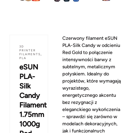
Czerwony filament eSUN
PLA-Silk Candy w odcieniu
3D
PRINTER
Red Gold to połączenie
FILAMENTS
,
PLA
intensywności barwy z
eSUN
subtelnym, metalicznym
połyskiem. Idealny do
PLA-
projektów, które wymagają
Silk
wyrazistego,
Candy
energetycznego akcentu
bez rezygnacji z
Filament
eleganckiego wykończenia
1.75mm
– sprawdzi się zarówno w
1000g
modelach dekoracyjnych,
jak i funkcjonalnych