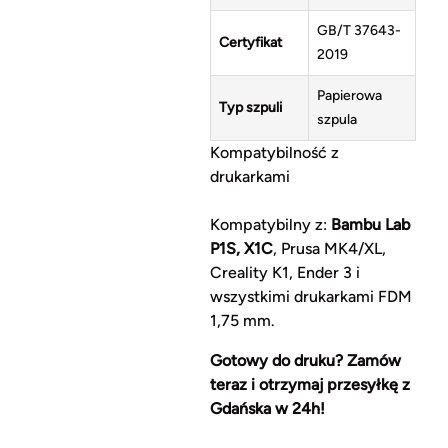
GB/T 37643-
Certyfikat
2019
Papierowa
Typ szpuli
szpula
Kompatybilność z
drukarkami
Kompatybilny z:
Bambu Lab
P1S, X1C
, Prusa MK4/XL,
Creality K1, Ender 3 i
wszystkimi drukarkami FDM
1,75 mm.
Gotowy do druku? Zamów
teraz i otrzymaj przesyłkę z
Gdańska w 24h!