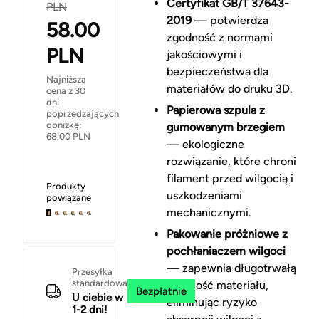
Certyfikat GB/T 37643-
PLN
2019
— potwierdza
58.00
zgodność z normami
PLN
jakościowymi i
bezpieczeństwa dla
Najniższa
materiałów do druku 3D.
cena z 30
dni
Papierowa szpula z
poprzedzających
obniżkę:
gumowanym brzegiem
68.00
PLN
— ekologiczne
rozwiązanie, które chroni
filament przed wilgocią i
Produkty
uszkodzeniami
powiązane
mechanicznymi.
Pakowanie próżniowe z
pochłaniaczem wilgoci
— zapewnia długotrwałą
Przesyłka
standardowa
świeżość materiału,
Bezpłatnie
U ciebie w
eliminując ryzyko
1-2 dni!