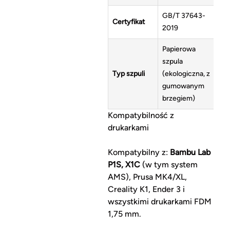
GB/T 37643-
Certyfikat
2019
Papierowa
szpula
Typ szpuli
(ekologiczna, z
gumowanym
brzegiem)
Kompatybilność z
drukarkami
Kompatybilny z:
Bambu Lab
P1S, X1C
(w tym system
AMS), Prusa MK4/XL,
Creality K1, Ender 3 i
wszystkimi drukarkami FDM
1,75 mm.