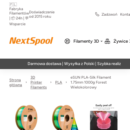
🇵🇱
Fabryka
Doświadczenie
Filamentów
Zadzwoń
Konta
od 2015 roku
| 📦 24h | 💬
Wsparcie
Filamenty 3D
Żywice 
Darmowa dostawa | Wysyłka z Polski | Szybka realizacja w 24h
3D
eSUN PLA-Silk Filament
Strona
Printer
PLA
1.75mm 1000g Forest
główna
Filaments
Wielokolorowy