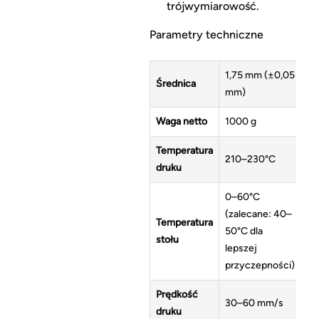
trójwymiarowość.
Parametry techniczne
1,75 mm (±0,05
Średnica
mm)
Waga netto
1000 g
Temperatura
210–230°C
druku
0–60°C
(zalecane: 40–
Temperatura
50°C dla
stołu
lepszej
przyczepności)
Prędkość
30–60 mm/s
druku