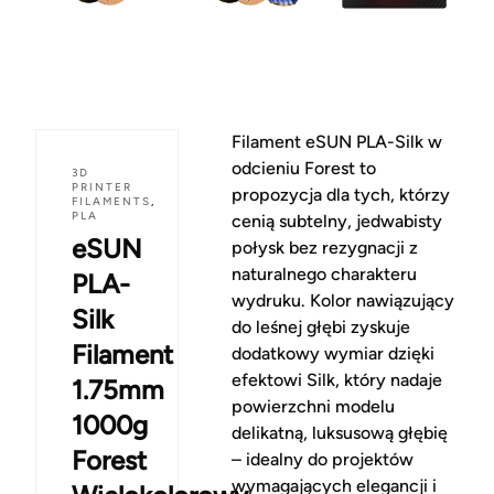
Filament eSUN PLA-Silk w
odcieniu Forest to
3D
PRINTER
propozycja dla tych, którzy
FILAMENTS
,
PLA
cenią subtelny, jedwabisty
eSUN
połysk bez rezygnacji z
naturalnego charakteru
PLA-
wydruku. Kolor nawiązujący
Silk
do leśnej głębi zyskuje
Filament
dodatkowy wymiar dzięki
efektowi Silk, który nadaje
1.75mm
powierzchni modelu
1000g
delikatną, luksusową głębię
Forest
– idealny do projektów
wymagających elegancji i