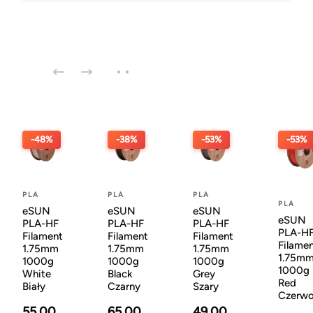
-48%
-38%
-53%
-53%
PLA
PLA
PLA
PLA
eSUN
eSUN
eSUN
eSUN
PLA-HF
PLA-HF
PLA-HF
PLA-H
Filament
Filament
Filament
Filame
1.75mm
1.75mm
1.75mm
1.75m
1000g
1000g
1000g
1000g
White
Black
Grey
Red
Biały
Czarny
Szary
Czerw
55.00
65.00
49.00