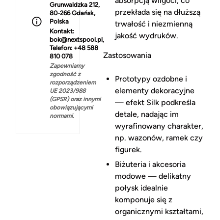
absorpcją wilgoci, co
Grunwaldzka 212,
przekłada się na dłuższą
80-266 Gdańsk,
Polska
trwałość i niezmienną
Kontakt:
jakość wydruków.
bok@nextspool.pl,
Telefon: +48 588
Zastosowania
810 078
Zapewniamy
zgodność z
Prototypy ozdobne i
rozporządzeniem
elementy dekoracyjne
UE 2023/988
(GPSR) oraz innymi
— efekt Silk podkreśla
obowiązującymi
detale, nadając im
normami.
wyrafinowany charakter,
np. wazonów, ramek czy
figurek.
Biżuteria i akcesoria
modowe — delikatny
połysk idealnie
komponuje się z
organicznymi kształtami,