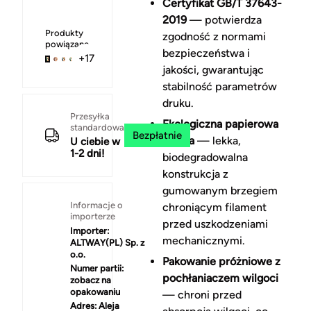
Certyfikat GB/T 37643-
2019
— potwierdza
Produkty
zgodność z normami
powiązane
bezpieczeństwa i
+17
jakości, gwarantując
stabilność parametrów
druku.
Przesyłka
Ekologiczna papierowa
standardowa
Bezpłatnie
szpula
— lekka,
U ciebie w
1-2 dni!
biodegradowalna
konstrukcja z
gumowanym brzegiem
Informacje o
chroniącym filament
importerze
przed uszkodzeniami
Importer:
mechanicznymi.
ALTWAY(PL) Sp. z
o.o.
Pakowanie próżniowe z
Numer partii:
pochłaniaczem wilgoci
zobacz na
opakowaniu
— chroni przed
Adres:
Aleja