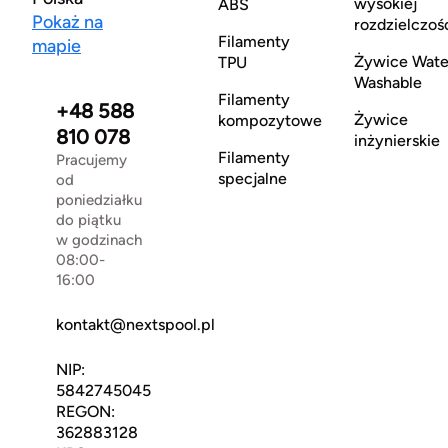
wysokiej
ABS
Pokaż na
rozdzielczoś
Filamenty
mapie
Żywice Wate
TPU
Washable
Filamenty
+48 588
Żywice
kompozytowe
810 078
inżynierskie
Filamenty
Pracujemy
specjalne
od
poniedziałku
do piątku
w godzinach
08:00-
16:00
kontakt@nextspool.pl
NIP:
5842745045
REGON:
362883128