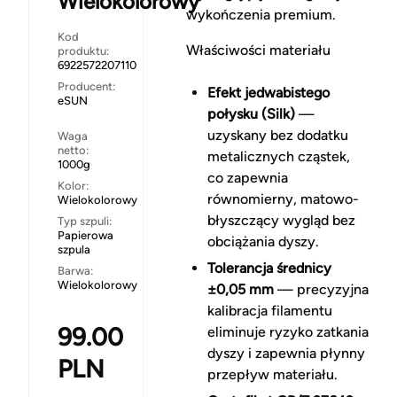
Wielokolorowy
wykończenia premium.
Kod
Właściwości materiału
produktu:
6922572207110
Producent:
Efekt jedwabistego
eSUN
połysku (Silk)
—
uzyskany bez dodatku
Waga
netto:
metalicznych cząstek,
1000g
co zapewnia
Kolor:
równomierny, matowo-
Wielokolorowy
błyszczący wygląd bez
Typ szpuli:
Papierowa
obciążania dyszy.
szpula
Tolerancja średnicy
Barwa:
Wielokolorowy
±0,05 mm
— precyzyjna
kalibracja filamentu
99.00
eliminuje ryzyko zatkania
dyszy i zapewnia płynny
PLN
przepływ materiału.