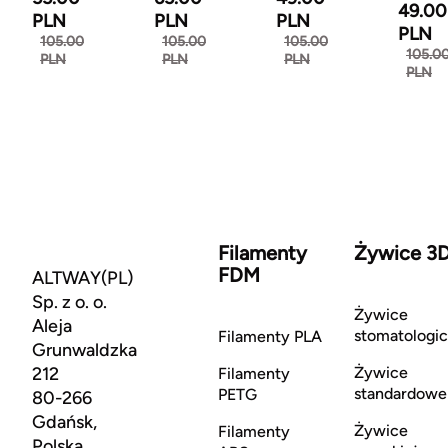
49.00
PLN
PLN
PLN
PLN
105.00
105.00
105.00
105.0
PLN
PLN
PLN
PLN
Filamenty
Żywice 3
FDM
ALTWAY(PL)
Sp. z o. o.
Żywice
Aleja
stomatologi
Filamenty PLA
Grunwaldzka
212
Żywice
Filamenty
standardowe
PETG
80-266
Gdańsk,
Żywice
Filamenty
Polska