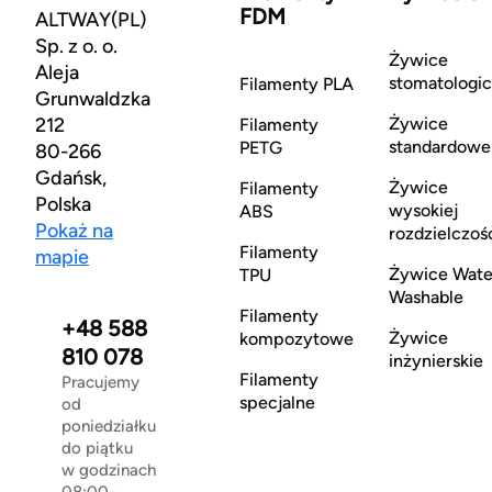
FDM
ALTWAY(PL)
Sp. z o. o.
Żywice
Aleja
stomatologi
Filamenty PLA
Grunwaldzka
212
Żywice
Filamenty
standardowe
PETG
80-266
Gdańsk,
Żywice
Filamenty
Polska
wysokiej
ABS
Pokaż na
rozdzielczoś
Filamenty
mapie
Żywice Wate
TPU
Washable
Filamenty
+48 588
Żywice
kompozytowe
810 078
inżynierskie
Filamenty
Pracujemy
specjalne
od
poniedziałku
do piątku
w godzinach