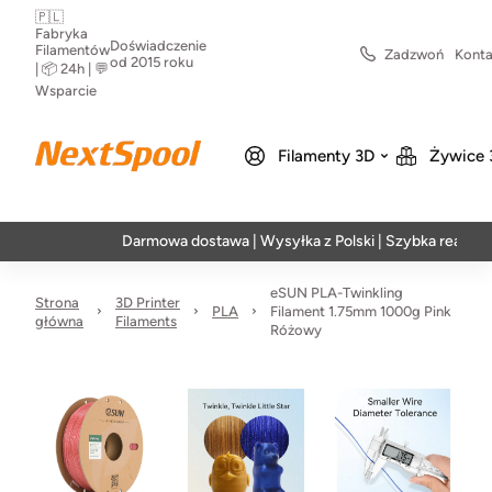
🇵🇱
Fabryka
Doświadczenie
Filamentów
Zadzwoń
Konta
od 2015 roku
| 📦 24h | 💬
Wsparcie
Filamenty 3D
Żywice 
Darmowa dostawa | Wysyłka z Polski | Szybka realizacja w 
eSUN PLA-Twinkling
Strona
3D Printer
PLA
Filament 1.75mm 1000g Pink
główna
Filaments
Różowy