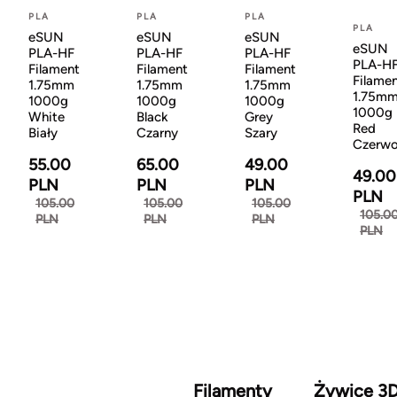
PLA
PLA
PLA
PLA
eSUN
eSUN
eSUN
eSUN
PLA-HF
PLA-HF
PLA-HF
PLA-H
Filament
Filament
Filament
Filame
1.75mm
1.75mm
1.75mm
1.75m
1000g
1000g
1000g
1000g
White
Black
Grey
Red
Biały
Czarny
Szary
Czerw
55.00
65.00
49.00
49.00
PLN
PLN
PLN
PLN
105.00
105.00
105.00
105.0
PLN
PLN
PLN
PLN
Filamenty
Żywice 3