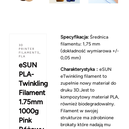
Specyfikacja:
Średnica
filamentu: 1,75 mm
3D
PRINTER
(dokładność wymiarowa +/-
FILAMENTS
,
PLA
0,05 mm)
eSUN
Charakterystyka：
eSUN
PLA-
eTwinkling filament to
Twinkling
zupełnie nowy materiał do
druku 3D.Jest to
Filament
kompozytowy materiał PLA,
1.75mm
również biodegradowalny.
1000g
Filament w swojej
strukturze ma zdrobnione
Pink
brokaty które nadają mu