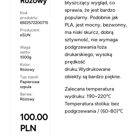
Różowy
błyszczący wygląd, co
sprawia, że jest bardzo
Kod
popularny. Podobnie jak
produktu:
6922572200715
PLA, jest mocny, bezwonny,
Producent:
ma niski skurcz, dobrą
eSUN
sztywność, nie wymaga
podgrzewania łoża
Waga
netto:
drukarskiego, wysoką
1000g
prędkość
Kolor:
druku.Wydrukowane
Różowy
obiekty są bardzo piękne.
Typ szpuli:
Papierowa
szpula
Zalecana temperatura
Barwa:
wydruku: 190~220℃
Różowy
Temperatura stolika: bez
podgrzewania / (60-80)℃
100.00
PLN