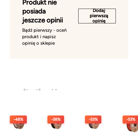
Produkt nie
posiada
Dodaj
pierwszą
jeszcze opinii
opinię
Bądź pierwszy - oceń
produkt i napisz
opinię o sklepie
-48%
-38%
-53%
-53%