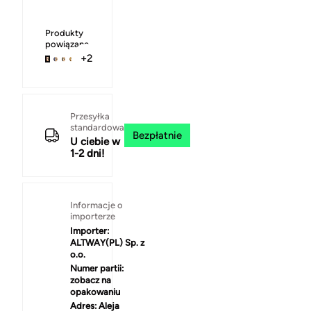
Produkty
powiązane
+2
Przesyłka
standardowa
Bezpłatnie
U ciebie w
1-2 dni!
Informacje o
importerze
Importer:
ALTWAY(PL) Sp. z
o.o.
Numer partii:
zobacz na
opakowaniu
Adres:
Aleja