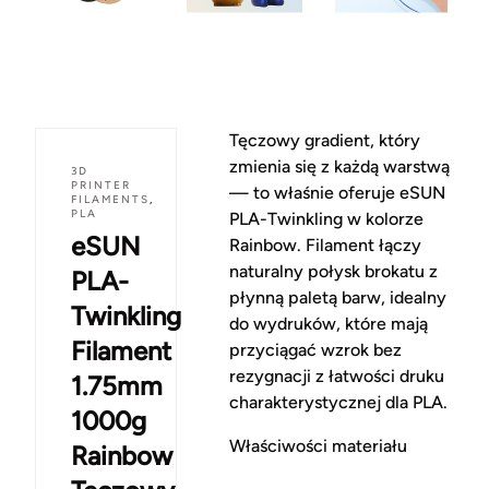
Tęczowy gradient, który
zmienia się z każdą warstwą
3D
PRINTER
— to właśnie oferuje eSUN
FILAMENTS
,
PLA
PLA-Twinkling w kolorze
eSUN
Rainbow. Filament łączy
naturalny połysk brokatu z
PLA-
płynną paletą barw, idealny
Twinkling
do wydruków, które mają
Filament
przyciągać wzrok bez
rezygnacji z łatwości druku
1.75mm
charakterystycznej dla PLA.
1000g
Właściwości materiału
Rainbow