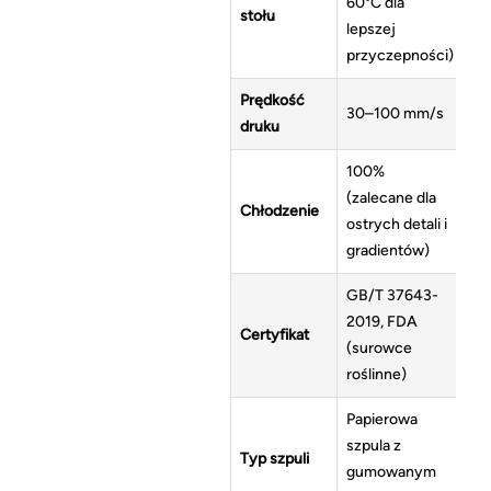
60°C dla
stołu
lepszej
przyczepności)
Prędkość
30–100 mm/s
druku
100%
(zalecane dla
Chłodzenie
ostrych detali i
gradientów)
GB/T 37643-
2019, FDA
Certyfikat
(surowce
roślinne)
Papierowa
szpula z
Typ szpuli
gumowanym