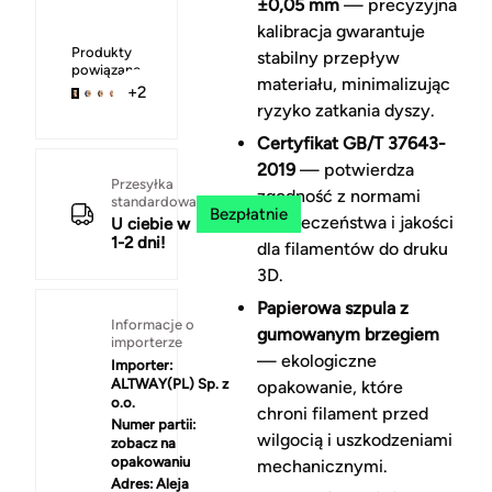
±0,05 mm
— precyzyjna
kalibracja gwarantuje
Produkty
stabilny przepływ
powiązane
materiału, minimalizując
+2
ryzyko zatkania dyszy.
Certyfikat GB/T 37643-
2019
— potwierdza
Przesyłka
zgodność z normami
standardowa
Bezpłatnie
bezpieczeństwa i jakości
U ciebie w
1-2 dni!
dla filamentów do druku
3D.
Papierowa szpula z
Informacje o
gumowanym brzegiem
importerze
— ekologiczne
Importer:
ALTWAY(PL) Sp. z
opakowanie, które
o.o.
chroni filament przed
Numer partii:
wilgocią i uszkodzeniami
zobacz na
opakowaniu
mechanicznymi.
Adres:
Aleja