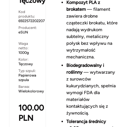
Tęczowy
Kompozyt PLA z
brokatem
— filament
Kod
zawiera drobne
produktu:
6922572202207
cząsteczki brokatu, które
Producent:
nadają wydrukom
eSUN
subtelny, metaliczny
połysk bez wpływu na
Waga
netto:
wytrzymałość
1000g
mechaniczna.
Kolor:
Tęczowy
Biodegradowalny i
Typ szpuli:
roślinny
— wytwarzany
Papierowa
z surowców
szpula
kukurydzianych, spełnia
Barwa:
Wielokolorowy
wymogi FDA dla
materiałów
100.00
kontaktujących się z
żywnością.
PLN
Tolerancja średnicy