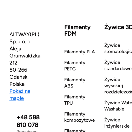
Filamenty
Żywice 3
FDM
ALTWAY(PL)
Sp. z o. o.
Żywice
Aleja
stomatologi
Filamenty PLA
Grunwaldzka
212
Żywice
Filamenty
standardowe
PETG
80-266
Gdańsk,
Żywice
Filamenty
Polska
wysokiej
ABS
Pokaż na
rozdzielczoś
Filamenty
mapie
Żywice Wate
TPU
Washable
Filamenty
+48 588
Żywice
kompozytowe
810 078
inżynierskie
Filamenty
Pracujemy