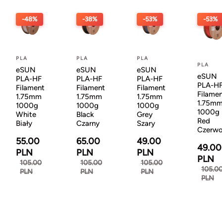
-48%
-38%
-53%
-53%
PLA
PLA
PLA
PLA
eSUN
eSUN
eSUN
eSUN
PLA-HF
PLA-HF
PLA-HF
PLA-H
Filament
Filament
Filament
Filame
1.75mm
1.75mm
1.75mm
1.75m
1000g
1000g
1000g
1000g
White
Black
Grey
Red
Biały
Czarny
Szary
Czerw
55.00
65.00
49.00
49.00
PLN
PLN
PLN
PLN
105.00
105.00
105.00
105.0
PLN
PLN
PLN
PLN