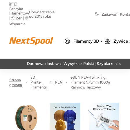
🇵🇱
Fabryka
Doświadczenie
Filamentów
Zadzwoń
Konta
od 2015 roku
| 📦 24h | 💬
Wsparcie
Filamenty 3D
Żywice 
Darmowa dostawa | Wysyłka z Polski | Szybka realizacja w 24h
3D
eSUN PLA-Twinkling
Strona
Printer
PLA
Filament 1.75mm 1000g
główna
Filaments
Rainbow Tęczowy