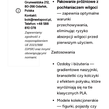
Pakowanie próżniowe z
Grunwaldzka 212,
80-266 Gdańsk,
pochłaniaczem wilgoci
Polska
— zapewnia optymalne
Kontakt:
warunki
bok@nextspool.pl,
Telefon: +48 588
przechowywania,
810 078
eliminując ryzyko
Zapewniamy
absorpcji wilgoci przed
zgodność z
rozporządzeniem
pierwszym użyciem.
UE 2023/988
(GPSR) oraz innymi
Zastosowania
obowiązującymi
normami.
Ozdoby i biżuteria —
gradientowe naszyjniki,
bransoletki czy kolczyki
z efektem połysku, które
wyróżniają się na tle
klasycznych PLA.
Modele kolekcjonerskie
— figurki, pojazdy czy