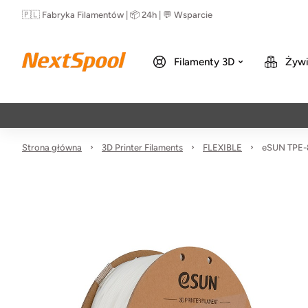
🇵🇱 Fabryka Filamentów | 📦 24h | 💬 Wsparcie
Filamenty 3D
Żywi
Strona główna
3D Printer Filaments
FLEXIBLE
eSUN TPE-8