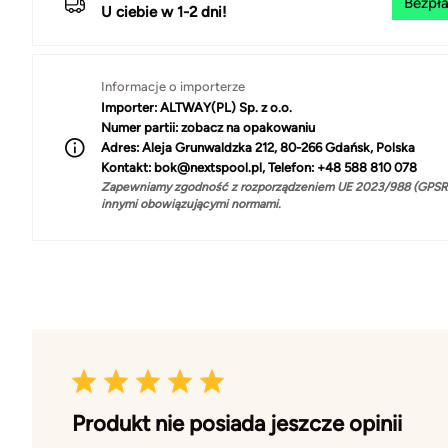
Bezpła
U ciebie w 1-2 dni!
Informacje o importerze
Importer:
ALTWAY(PL) Sp. z o.o.
Numer partii:
zobacz na opakowaniu
Adres:
Aleja Grunwaldzka 212, 80-266 Gdańsk, Polska
Kontakt:
bok@nextspool.pl, Telefon: +48 588 810 078
Zapewniamy zgodność z rozporządzeniem UE 2023/988 (GPSR)
innymi obowiązującymi normami.
Produkt nie posiada jeszcze opinii