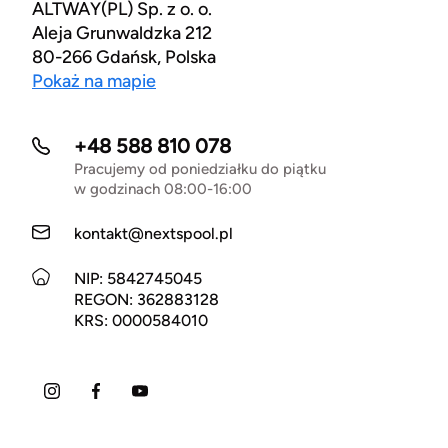
ALTWAY(PL) Sp. z o. o.
Aleja Grunwaldzka 212
80-266 Gdańsk, Polska
Pokaż na mapie
+48 588 810 078
Pracujemy od poniedziałku do piątku
w godzinach 08:00-16:00
kontakt@nextspool.pl
NIP: 5842745045
REGON: 362883128
KRS: 0000584010