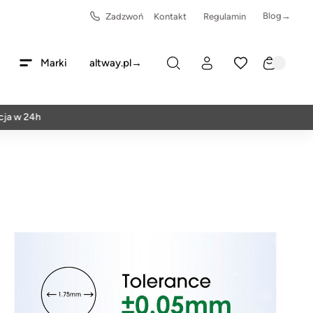
Blog→
Zadzwoń
Kontakt
Regulamin
Marki
altway.pl→
24h