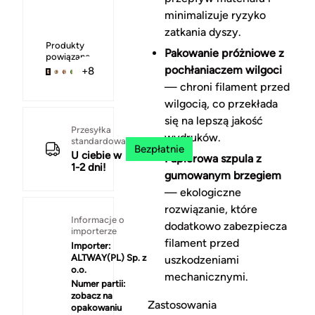
minimalizuje ryzyko
zatkania dyszy.
Produkty
Pakowanie próżniowe z
powiązane
pochłaniaczem wilgoci
+8
— chroni filament przed
wilgocią, co przekłada
się na lepszą jakość
Przesyłka
wydruków.
standardowa
Bezpłatnie
U ciebie w
Papierowa szpula z
1-2 dni!
gumowanym brzegiem
— ekologiczne
rozwiązanie, które
Informacje o
dodatkowo zabezpiecza
importerze
filament przed
Importer:
ALTWAY(PL) Sp. z
uszkodzeniami
o.o.
mechanicznymi.
Numer partii:
zobacz na
Zastosowania
opakowaniu