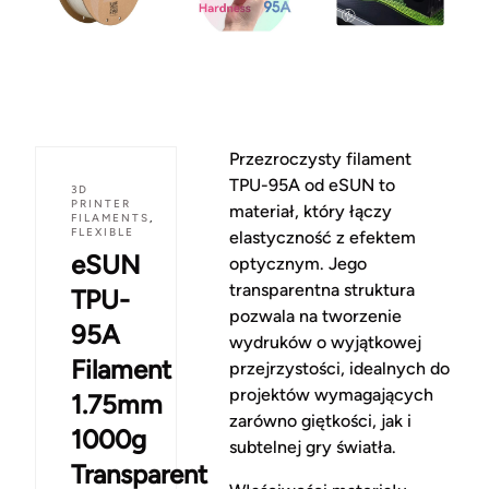
Przezroczysty filament
TPU-95A od eSUN to
3D
PRINTER
materiał, który łączy
FILAMENTS
,
FLEXIBLE
elastyczność z efektem
eSUN
optycznym. Jego
transparentna struktura
TPU-
pozwala na tworzenie
95A
wydruków o wyjątkowej
Filament
przejrzystości, idealnych do
projektów wymagających
1.75mm
zarówno giętkości, jak i
1000g
subtelnej gry światła.
Transparent