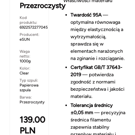
Właściwości materiału
Przezroczysty
Twardość 95A
—
Kod
optymalna równowaga
produktu:
6922572277045
między elastycznością a
Producent:
wytrzymałością,
eSUN
sprawdza się w
elementach narażonych
Waga
netto:
na zginanie i rozciąganie.
1000g
Certyfikat GB/T 37643-
Kolor:
Clear
2019
— potwierdza
Typ szpuli:
zgodność z normami
Papierowa
bezpieczeństwa i jakości
szpula
materiału.
Barwa:
Przezroczysty
Tolerancja średnicy
±0,05 mm
— precyzyjna
139.00
średnica filamentu
zapewnia stabilny
PLN
przepływ materiału i