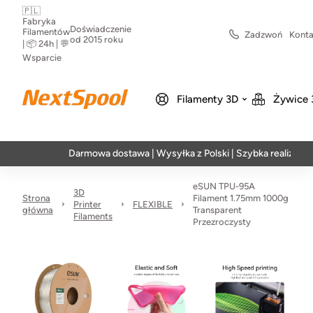
🇵🇱
Fabryka
Doświadczenie
Filamentów
Zadzwoń
Konta
od 2015 roku
| 📦 24h | 💬
Wsparcie
Filamenty 3D
Żywice 
Darmowa dostawa | Wysyłka z Polski | Szybka realizacja w 24h
eSUN TPU-95A
3D
Strona
Filament 1.75mm 1000g
Printer
FLEXIBLE
główna
Transparent
Filaments
Przezroczysty