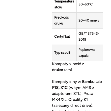
Temperatura
30–60°C
stołu
Prędkość
20–40 mm/s
druku
GB/T 37643-
Certyfikat
2019
Papierowa
Typ szpuli
szpula
Kompatybilność z
drukarkami
Kompatybilny z:
Bambu Lab
P1S, X1C
(w tym AMS z
adapterami STL), Prusa
MK4/XL, Creality K1
(zalecany direct drive).