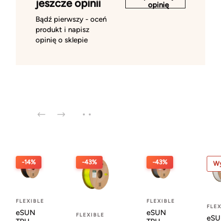
jeszcze opinii
opinię
Bądź pierwszy - oceń
produkt i napisz
opinię o sklepie
-14%
-43%
-43%
Wy
FLEXIBLE
FLEXIBLE
FLEX
eSUN
eSUN
FLEXIBLE
eS