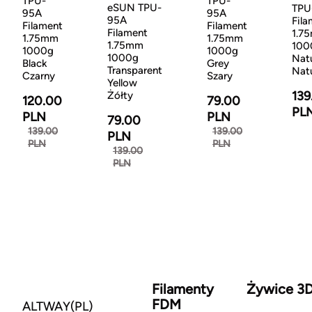
TPU-
TPU-
eSUN TPU-
TPU
95A
95A
95A
Fila
Filament
Filament
Filament
1.7
1.75mm
1.75mm
1.75mm
100
1000g
1000g
1000g
Natu
Black
Grey
Transparent
Nat
Czarny
Szary
Yellow
139
Żółty
120.00
79.00
PL
PLN
PLN
79.00
139.00
139.00
PLN
PLN
PLN
139.00
PLN
Filamenty
Żywice 3
FDM
ALTWAY(PL)