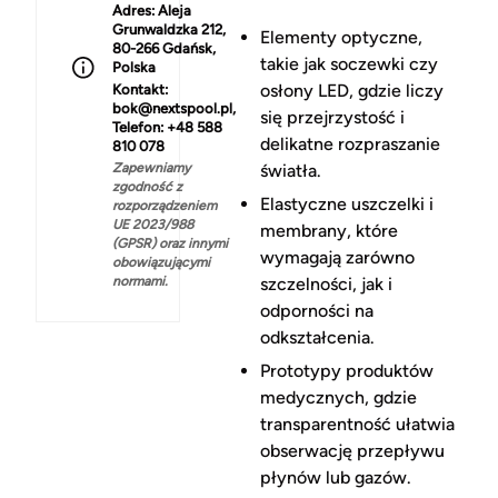
Adres:
Aleja
Grunwaldzka 212,
Elementy optyczne,
80-266 Gdańsk,
takie jak soczewki czy
Polska
osłony LED, gdzie liczy
Kontakt:
bok@nextspool.pl,
się przejrzystość i
Telefon: +48 588
delikatne rozpraszanie
810 078
Zapewniamy
światła.
zgodność z
Elastyczne uszczelki i
rozporządzeniem
UE 2023/988
membrany, które
(GPSR) oraz innymi
wymagają zarówno
obowiązującymi
normami.
szczelności, jak i
odporności na
odkształcenia.
Prototypy produktów
medycznych, gdzie
transparentność ułatwia
obserwację przepływu
płynów lub gazów.