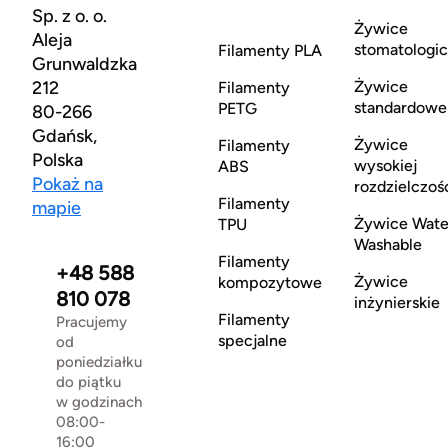
Sp. z o. o.
Żywice
Aleja
stomatologi
Filamenty PLA
Grunwaldzka
212
Żywice
Filamenty
standardowe
PETG
80-266
Gdańsk,
Żywice
Filamenty
Polska
wysokiej
ABS
Pokaż na
rozdzielczoś
Filamenty
mapie
Żywice Wate
TPU
Washable
Filamenty
+48 588
Żywice
kompozytowe
810 078
inżynierskie
Filamenty
Pracujemy
specjalne
od
poniedziałku
do piątku
w godzinach
08:00-
16:00