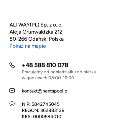
ALTWAY(PL) Sp. z o. o.
Aleja Grunwaldzka 212
80-266 Gdańsk, Polska
Pokaż na mapie
+48 588 810 078
Pracujemy od poniedziałku do piątku
w godzinach 08:00-16:00
kontakt@nextspool.pl
NIP: 5842745045
REGON: 362883128
KRS: 0000584010