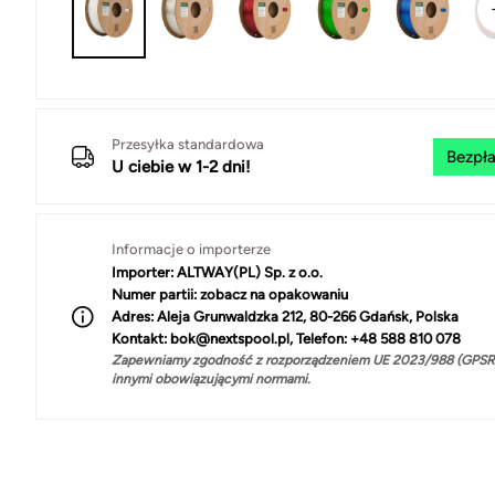
Przesyłka standardowa
Bezpła
U ciebie w 1-2 dni!
Informacje o importerze
Importer:
ALTWAY(PL) Sp. z o.o.
Numer partii:
zobacz na opakowaniu
Adres:
Aleja Grunwaldzka 212, 80-266 Gdańsk, Polska
Kontakt:
bok@nextspool.pl, Telefon: +48 588 810 078
Zapewniamy zgodność z rozporządzeniem UE 2023/988 (GPSR)
innymi obowiązującymi normami.