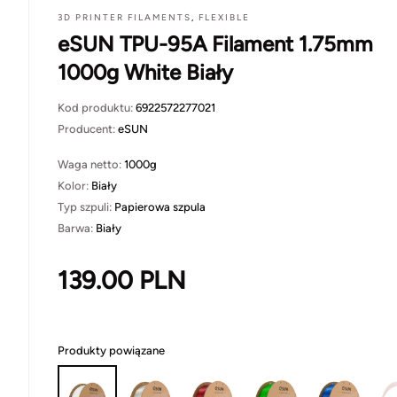
3D PRINTER FILAMENTS
,
FLEXIBLE
eSUN TPU-95A Filament 1.75mm
1000g White Biały
Kod produktu:
6922572277021
Producent:
eSUN
Waga netto:
1000g
Kolor:
Biały
Typ szpuli:
Papierowa szpula
Barwa:
Biały
139.00
PLN
Produkty powiązane