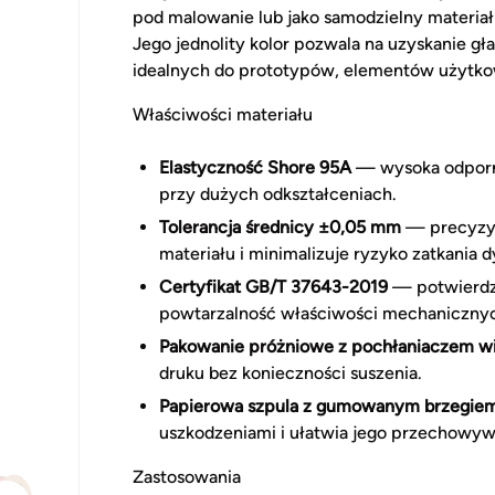
pod malowanie lub jako samodzielny materia
Jego jednolity kolor pozwala na uzyskanie gł
idealnych do prototypów, elementów użytko
Właściwości materiału
Elastyczność Shore 95A
— wysoka odporno
przy dużych odkształceniach.
Tolerancja średnicy ±0,05 mm
— precyzyj
materiału i minimalizuje ryzyko zatkania d
Certyfikat GB/T 37643-2019
— potwierdza
powtarzalność właściwości mechaniczny
Pakowanie próżniowe z pochłaniaczem wi
druku bez konieczności suszenia.
Papierowa szpula z gumowanym brzegie
uszkodzeniami i ułatwia jego przechowyw
Zastosowania