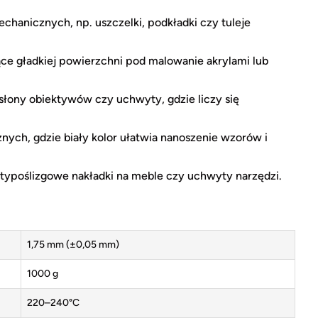
hanicznych, np. uszczelki, podkładki czy tuleje
ące gładkiej powierzchni pod malowanie akrylami lub
osłony obiektywów czy uchwyty, gdzie liczy się
ych, gdzie biały kolor ułatwia nanoszenie wzorów i
ypoślizgowe nakładki na meble czy uchwyty narzędzi.
1,75 mm (±0,05 mm)
1000 g
220–240°C