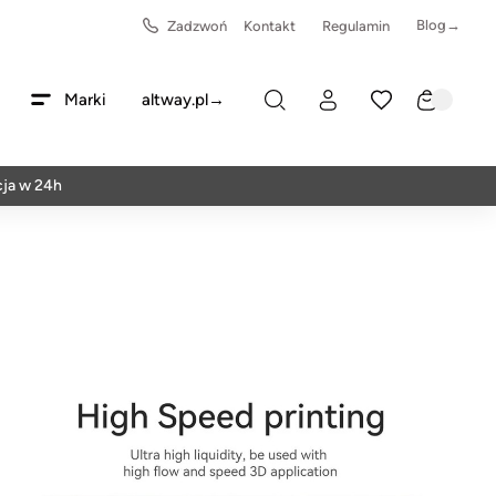
Blog→
Zadzwoń
Kontakt
Regulamin
Marki
altway.pl→
4h