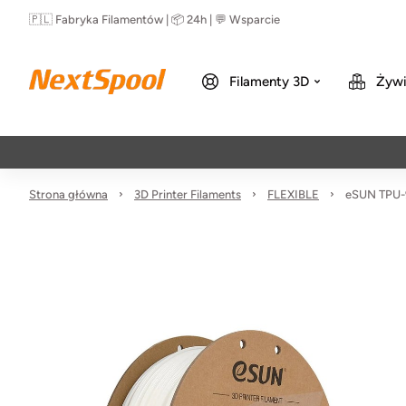
🇵🇱 Fabryka Filamentów | 📦 24h | 💬 Wsparcie
Filamenty 3D
Żywi
Strona główna
3D Printer Filaments
FLEXIBLE
eSUN TPU-9