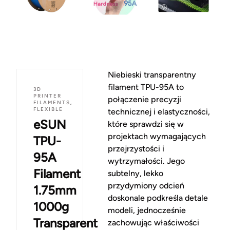
Niebieski transparentny
filament TPU-95A to
3D
PRINTER
połączenie precyzji
FILAMENTS
,
FLEXIBLE
technicznej i elastyczności,
eSUN
które sprawdzi się w
projektach wymagających
TPU-
przejrzystości i
95A
wytrzymałości. Jego
Filament
subtelny, lekko
przydymiony odcień
1.75mm
doskonale podkreśla detale
1000g
modeli, jednocześnie
Transparent
zachowując właściwości