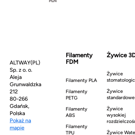
PLN
Filamenty
Żywice 3
FDM
ALTWAY(PL)
Sp. z o. o.
Żywice
Aleja
stomatologi
Filamenty PLA
Grunwaldzka
212
Żywice
Filamenty
standardowe
PETG
80-266
Gdańsk,
Żywice
Filamenty
Polska
wysokiej
ABS
Pokaż na
rozdzielczoś
Filamenty
mapie
Żywice Wate
TPU