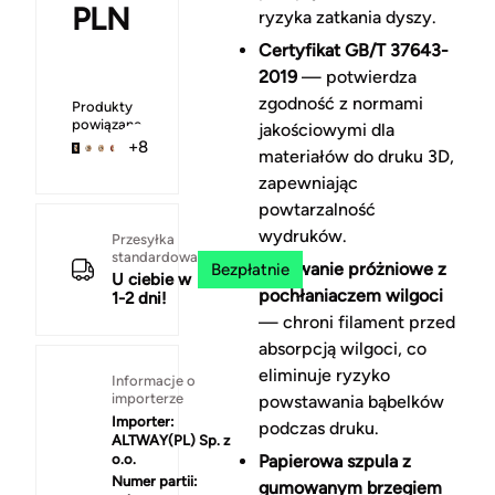
PLN
ryzyka zatkania dyszy.
Certyfikat GB/T 37643-
2019
— potwierdza
zgodność z normami
Produkty
powiązane
jakościowymi dla
+8
materiałów do druku 3D,
zapewniając
powtarzalność
wydruków.
Przesyłka
standardowa
Pakowanie próżniowe z
Bezpłatnie
U ciebie w
pochłaniaczem wilgoci
1-2 dni!
— chroni filament przed
absorpcją wilgoci, co
eliminuje ryzyko
Informacje o
importerze
powstawania bąbelków
Importer:
podczas druku.
ALTWAY(PL) Sp. z
o.o.
Papierowa szpula z
Numer partii:
gumowanym brzegiem