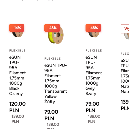
-14%
-43%
-43%
Wy
FLEXIBLE
FLEXIBLE
FLEX
eSUN
eSUN
FLEXIBLE
eS
TPU-
TPU-
eSUN TPU-
TPU
95A
95A
95A
Fila
Filament
Filament
Filament
1.7
1.75mm
1.75mm
1.75mm
100
1000g
1000g
1000g
Natu
Black
Grey
Transparent
Nat
Czarny
Szary
Yellow
139
Żółty
120.00
79.00
PL
PLN
PLN
79.00
139.00
139.00
PLN
PLN
PLN
139.00