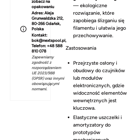
zobacz na
— ekologiczne
opakowaniu
rozwiązanie, które
Adres:
Aleja
Grunwaldzka 212,
zapobiega ślizganiu się
80-266 Gdańsk,
filamentu i ułatwia jego
Polska
przechowywanie.
Kontakt:
bok@nextspool.pl,
Telefon: +48 588
Zastosowania
810 078
Zapewniamy
Przejrzyste osłony i
zgodność z
rozporządzeniem
obudowy do czujników
UE 2023/988
lub modułów
(GPSR) oraz innymi
obowiązującymi
elektronicznych, gdzie
normami.
widoczność elementów
wewnętrznych jest
kluczowa.
Elastyczne uszczelki i
amortyzatory do
prototypów
mechanicznych,