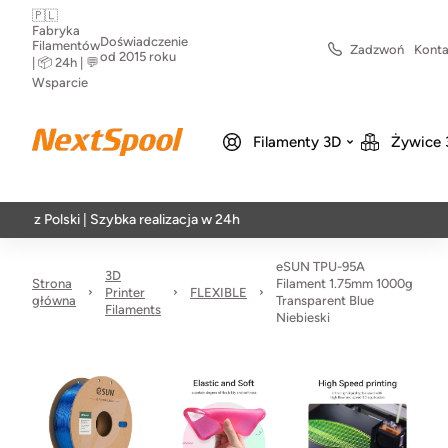
🇵🇱
Fabryka
Doświadczenie
Filamentów
Zadzwoń
Konta
od 2015 roku
| 📦 24h | 💬
Wsparcie
Filamenty 3D
Żywice 
lski | Szybka realizacja w 24h
eSUN TPU-95A
3D
Strona
Filament 1.75mm 1000g
Printer
FLEXIBLE
główna
Transparent Blue
Filaments
Niebieski