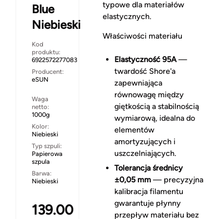
typowe dla materiałów
Blue
elastycznych.
Niebieski
Właściwości materiału
Kod
produktu:
Elastyczność 95A
—
6922572277083
twardość Shore'a
Producent:
eSUN
zapewniająca
równowagę między
Waga
giętkością a stabilnością
netto:
1000g
wymiarową, idealna do
Kolor:
elementów
Niebieski
amortyzujących i
Typ szpuli:
uszczelniających.
Papierowa
szpula
Tolerancja średnicy
Barwa:
±0,05 mm
— precyzyjna
Niebieski
kalibracja filamentu
gwarantuje płynny
139.00
przepływ materiału bez