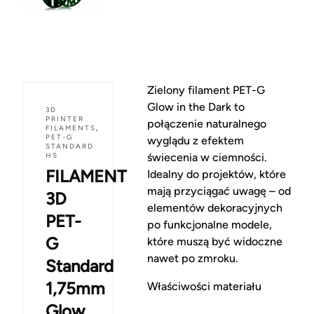
Zielony filament PET-G
Glow in the Dark to
3D
PRINTER
połączenie naturalnego
FILAMENTS
,
PET-G
wyglądu z efektem
STANDARD
HS
świecenia w ciemności.
FILAMENT
Idealny do projektów, które
mają przyciągać uwagę – od
3D
elementów dekoracyjnych
PET-
po funkcjonalne modele,
G
które muszą być widoczne
nawet po zmroku.
Standard
1,75mm
Właściwości materiału
Glow