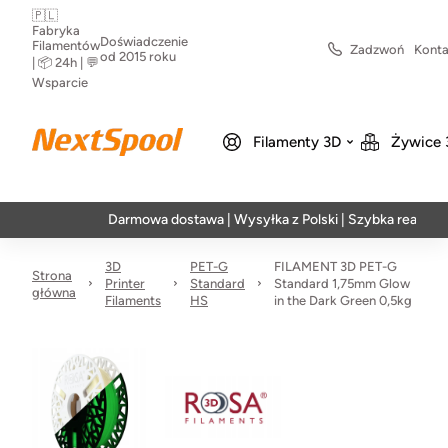
🇵🇱
Fabryka
Doświadczenie
Filamentów
Zadzwoń
Konta
od 2015 roku
| 📦 24h | 💬
Wsparcie
Filamenty 3D
Żywice 
Darmowa dostawa | Wysyłka z Polski | Szybka realizacja w 24
3D
PET-G
FILAMENT 3D PET-G
Strona
Printer
Standard
Standard 1,75mm Glow
główna
Filaments
HS
in the Dark Green 0,5kg