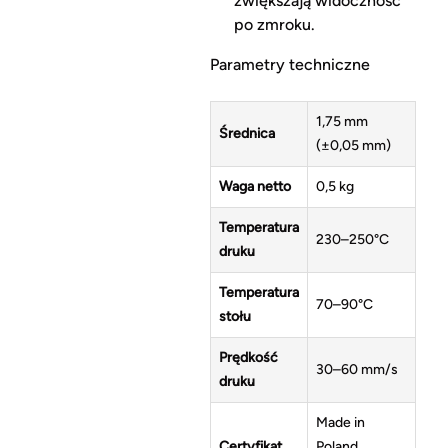
zwiększają widoczność
po zmroku.
Parametry techniczne
1,75 mm
Średnica
(±0,05 mm)
Waga netto
0,5 kg
Temperatura
230–250°C
druku
Temperatura
70–90°C
stołu
Prędkość
30–60 mm/s
druku
Made in
Certyfikat
Poland