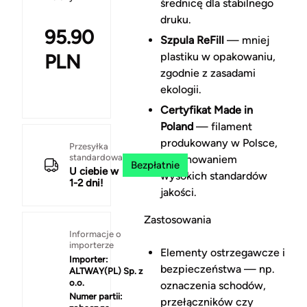
średnicę dla stabilnego
druku.
95.90
Szpula ReFill
— mniej
PLN
plastiku w opakowaniu,
zgodnie z zasadami
ekologii.
Certyfikat Made in
Poland
— filament
produkowany w Polsce,
Przesyłka
standardowa
z zachowaniem
Bezpłatnie
U ciebie w
wysokich standardów
1-2 dni!
jakości.
Zastosowania
Informacje o
importerze
Elementy ostrzegawcze i
Importer:
bezpieczeństwa — np.
ALTWAY(PL) Sp. z
o.o.
oznaczenia schodów,
Numer partii:
przełączników czy