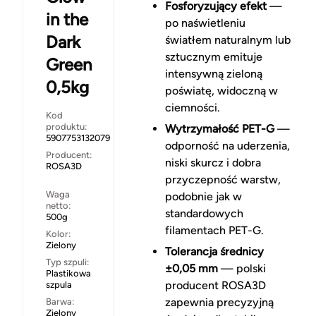
Fosforyzujący efekt
—
in the
po naświetleniu
Dark
światłem naturalnym lub
sztucznym emituje
Green
intensywną zieloną
0,5kg
poświatę, widoczną w
ciemności.
Kod
produktu:
Wytrzymałość PET-G
—
5907753132079
odporność na uderzenia,
Producent:
niski skurcz i dobra
ROSA3D
przyczepność warstw,
Waga
podobnie jak w
netto:
standardowych
500g
filamentach PET-G.
Kolor:
Zielony
Tolerancja średnicy
Typ szpuli:
±0,05 mm
— polski
Plastikowa
producent ROSA3D
szpula
zapewnia precyzyjną
Barwa:
Zielony