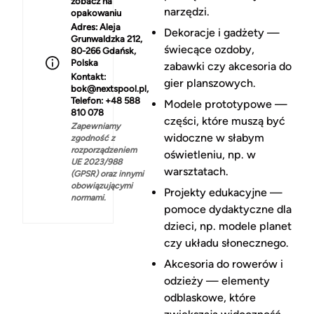
zobacz na
narzędzi.
opakowaniu
Adres:
Aleja
Dekoracje i gadżety —
Grunwaldzka 212,
świecące ozdoby,
80-266 Gdańsk,
Polska
zabawki czy akcesoria do
Kontakt:
gier planszowych.
bok@nextspool.pl,
Telefon: +48 588
Modele prototypowe —
810 078
części, które muszą być
Zapewniamy
widoczne w słabym
zgodność z
rozporządzeniem
oświetleniu, np. w
UE 2023/988
warsztatach.
(GPSR) oraz innymi
obowiązującymi
Projekty edukacyjne —
normami.
pomoce dydaktyczne dla
dzieci, np. modele planet
czy układu słonecznego.
Akcesoria do rowerów i
odzieży — elementy
odblaskowe, które