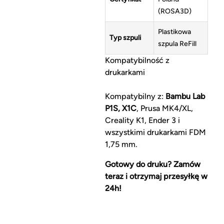
(ROSA3D)
Plastikowa
Typ szpuli
szpula ReFill
Kompatybilność z
drukarkami
Kompatybilny z:
Bambu Lab
P1S, X1C
, Prusa MK4/XL,
Creality K1, Ender 3 i
wszystkimi drukarkami FDM
1,75 mm.
Gotowy do druku? Zamów
teraz i otrzymaj przesyłkę w
24h!