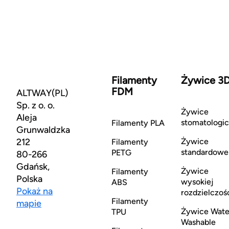
Filamenty
Żywice 3
FDM
ALTWAY(PL)
Sp. z o. o.
Żywice
Aleja
stomatologi
Filamenty PLA
Grunwaldzka
212
Żywice
Filamenty
standardowe
PETG
80-266
Gdańsk,
Żywice
Filamenty
Polska
wysokiej
ABS
Pokaż na
rozdzielczoś
Filamenty
mapie
Żywice Wate
TPU
Washable