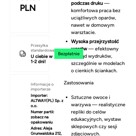
podczas druku
—
PLN
komfortowa praca bez
uciążliwych oparów,
nawet w domowym
warsztacie.
Wysoka przejrzystość
Przesyłka
warstw
— efektowny
standardowa
Bezpłatnie
wygląd wydruków,
U ciebie w
1-2 dni!
szczególnie w modelach
o cienkich ściankach.
Zastosowania
Informacje o
importerze
Importer:
Sztuczne owoce i
ALTWAY(PL) Sp. z
warzywa — realistyczne
o.o.
repliki do celów
Numer partii:
zobacz na
edukacyjnych, wystaw
opakowaniu
sklepowych czy sesji
Adres:
Aleja
zdjęciowych.
Grunwaldzka 212,