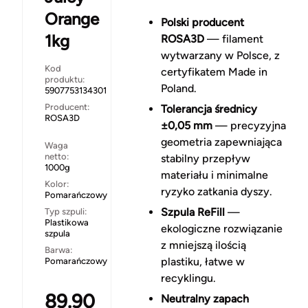
Orange
Polski producent
1kg
ROSA3D
— filament
wytwarzany w Polsce, z
Kod
certyfikatem Made in
produktu:
Poland.
5907753134301
Producent:
Tolerancja średnicy
ROSA3D
±0,05 mm
— precyzyjna
geometria zapewniająca
Waga
netto:
stabilny przepływ
1000g
materiału i minimalne
Kolor:
ryzyko zatkania dyszy.
Pomarańczowy
Szpula ReFill
—
Typ szpuli:
Plastikowa
ekologiczne rozwiązanie
szpula
z mniejszą ilością
Barwa:
plastiku, łatwe w
Pomarańczowy
recyklingu.
89.90
Neutralny zapach