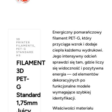
Energiczny pomarańczowy
filament PET-G, który
3D
PRINTER
przyciąga wzrok i dodaje
FILAMENTS
,
PET-G
ciepła każdemu wydrukowi.
STANDARD
HS
Jego intensywny odcień
FILAMENT
sprawdzi się tam, gdzie liczy
się widoczność i pozytywna
3D
energia — od elementów
PET-
dekoracyjnych po
G
funkcjonalne modele
wymagające szybkiej
Standard
identyfikacji.
1,75mm
Właściwości materiału
Juicy