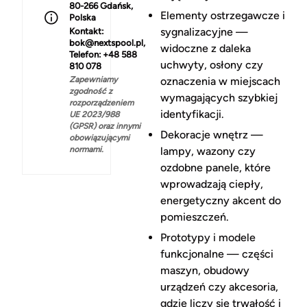
80-266 Gdańsk,
Elementy ostrzegawcze i
Polska
sygnalizacyjne —
Kontakt:
bok@nextspool.pl,
widoczne z daleka
Telefon: +48 588
uchwyty, osłony czy
810 078
Zapewniamy
oznaczenia w miejscach
zgodność z
wymagających szybkiej
rozporządzeniem
identyfikacji.
UE 2023/988
(GPSR) oraz innymi
Dekoracje wnętrz —
obowiązującymi
normami.
lampy, wazony czy
ozdobne panele, które
wprowadzają ciepły,
energetyczny akcent do
pomieszczeń.
Prototypy i modele
funkcjonalne — części
maszyn, obudowy
urządzeń czy akcesoria,
gdzie liczy się trwałość i