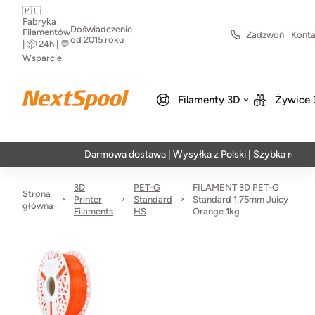
🇵🇱
Fabryka
Doświadczenie
Filamentów
Zadzwoń
Konta
od 2015 roku
| 📦 24h | 💬
Wsparcie
Filamenty 3D
Żywice 
Darmowa dostawa | Wysyłka z Polski | Szybka realizacja w 
3D
PET-G
FILAMENT 3D PET-G
Strona
Printer
Standard
Standard 1,75mm Juicy
główna
Filaments
HS
Orange 1kg