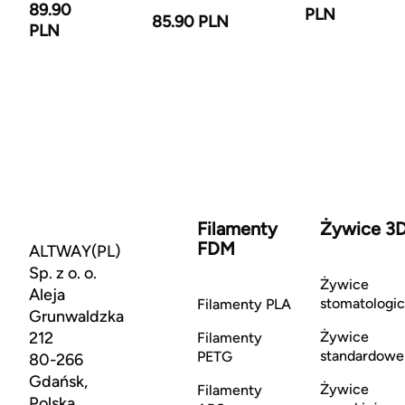
89.90
PLN
85.90 PLN
PLN
Filamenty
Żywice 3
FDM
ALTWAY(PL)
Sp. z o. o.
Żywice
Aleja
stomatologi
Filamenty PLA
Grunwaldzka
212
Żywice
Filamenty
standardowe
PETG
80-266
Gdańsk,
Żywice
Filamenty
Polska