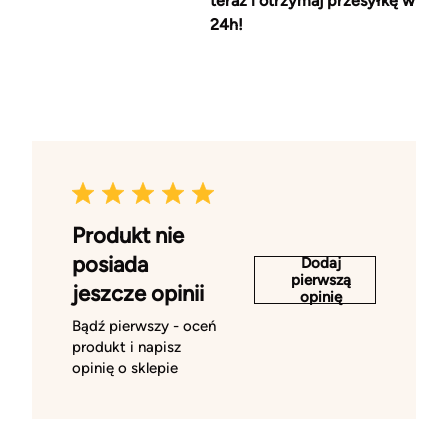
teraz i otrzymaj przesyłkę w
24h!
Produkt nie
posiada
Dodaj
pierwszą
jeszcze opinii
opinię
Bądź pierwszy - oceń
produkt i napisz
opinię o sklepie