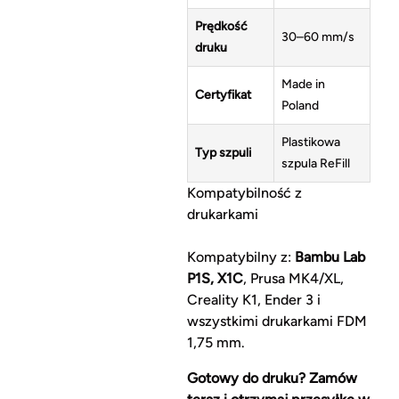
Prędkość
30–60 mm/s
druku
Made in
Certyfikat
Poland
Plastikowa
Typ szpuli
szpula ReFill
Kompatybilność z
drukarkami
Kompatybilny z:
Bambu Lab
P1S, X1C
, Prusa MK4/XL,
Creality K1, Ender 3 i
wszystkimi drukarkami FDM
1,75 mm.
Gotowy do druku? Zamów