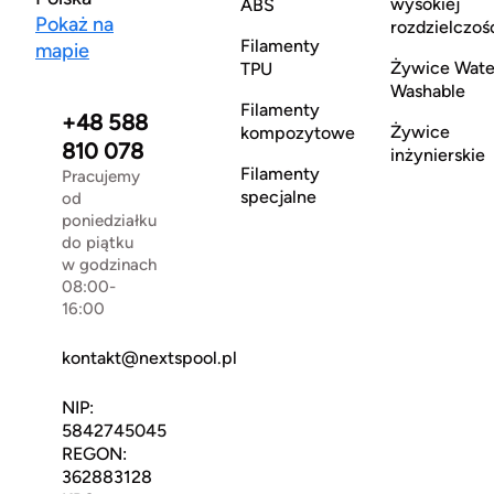
wysokiej
ABS
Pokaż na
rozdzielczoś
Filamenty
mapie
Żywice Wate
TPU
Washable
Filamenty
+48 588
Żywice
kompozytowe
810 078
inżynierskie
Filamenty
Pracujemy
specjalne
od
poniedziałku
do piątku
w godzinach
08:00-
16:00
kontakt@nextspool.pl
NIP:
5842745045
REGON:
362883128