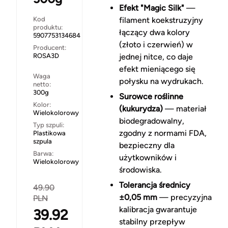
Efekt "Magic Silk"
—
Kod
filament koekstruzyjny
produktu:
łączący dwa kolory
5907753134684
(złoto i czerwień) w
Producent:
ROSA3D
jednej nitce, co daje
efekt mieniącego się
Waga
połysku na wydrukach.
netto:
300g
Surowce roślinne
Kolor:
(kukurydza)
— materiał
Wielokolorowy
biodegradowalny,
Typ szpuli:
zgodny z normami FDA,
Plastikowa
szpula
bezpieczny dla
Barwa:
użytkowników i
Wielokolorowy
środowiska.
Tolerancja średnicy
49.90
±0,05 mm
— precyzyjna
PLN
kalibracja gwarantuje
39.92
stabilny przepływ