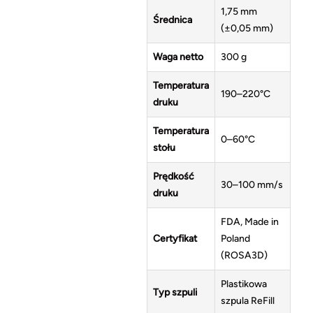
1,75 mm
Średnica
(±0,05 mm)
Waga netto
300 g
Temperatura
190–220°C
druku
Temperatura
0–60°C
stołu
Prędkość
30–100 mm/s
druku
FDA, Made in
Certyfikat
Poland
(ROSA3D)
Plastikowa
Typ szpuli
szpula ReFill