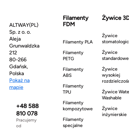
Filamenty
Żywice 3
FDM
ALTWAY(PL)
Sp. z o. o.
Żywice
Aleja
stomatologi
Filamenty PLA
Grunwaldzka
212
Żywice
Filamenty
standardowe
PETG
80-266
Gdańsk,
Żywice
Filamenty
Polska
wysokiej
ABS
Pokaż na
rozdzielczoś
Filamenty
mapie
Żywice Wate
TPU
Washable
Filamenty
+48 588
Żywice
kompozytowe
810 078
inżynierskie
Filamenty
Pracujemy
specjalne
od