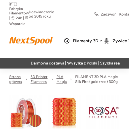
🇵🇱
Fabryka
Doświadczenie
Filamentów
Zadzwoń
Konta
od 2015 roku
| 📦 24h | 💬
Wsparcie
Filamenty 3D
Żywice 
Darmowa dostawa | Wysyłka z Polski | Szybka realizacja w 24
Strona
3D Printer
PLA
FILAMENT 3D PLA Magic
główna
Filaments
Magic
Silk Fire (gold+red) 300g