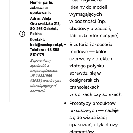
Numer partii:
idealny do modeli
zobacz na
opakowaniu
wymagających
Adres:
Aleja
widoczności (np.
Grunwaldzka 212,
obudowy urządzeń,
80-266 Gdańsk,
Polska
tabliczki informacyjne).
Kontakt:
Biżuteria i akcesoria
bok@nextspool.pl,
Telefon: +48 588
modowe — kolor
810 078
czerwony z efektem
Zapewniamy
złotego połysku
zgodność z
rozporządzeniem
sprawdzi się w
UE 2023/988
designerskich
(GPSR) oraz innymi
obowiązującymi
bransoletkach,
normami.
wisiorkach czy spinkach.
Prototypy produktów
luksusowych — nadaje
się do wizualizacji
opakowań, etykiet czy
elementów