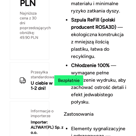
PLN
materiału i minimalne
ryzyko zatkania dyszy.
Najniższa
cena z 30
Szpula ReFill (polski
dni
producent ROSA3D)
—
poprzedzających
obniżkę:
ekologiczna konstrukcja
49.90
PLN
z mniejszą ilością
plastiku, łatwa do
recyklingu.
Chłodzenie 100%
—
Przesyłka
wymagane pełne
standardowa
chłodzenie wydruku, aby
Bezpłatnie
U ciebie w
zachować ostrość detali i
1-2 dni!
efekt jedwabistego
połysku.
Informacje o
Zastosowania
importerze
Importer:
ALTWAY(PL) Sp. z
Elementy sygnalizacyjne
o.o.
i ostrzegawcze —