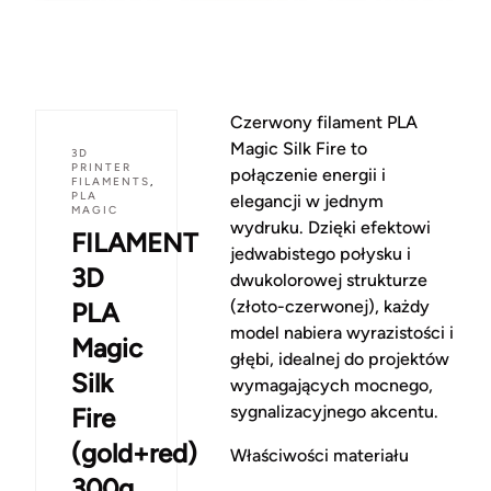
Czerwony filament PLA
Magic Silk Fire to
3D
PRINTER
połączenie energii i
FILAMENTS
,
PLA
elegancji w jednym
MAGIC
wydruku. Dzięki efektowi
FILAMENT
jedwabistego połysku i
3D
dwukolorowej strukturze
(złoto-czerwonej), każdy
PLA
model nabiera wyrazistości i
Magic
głębi, idealnej do projektów
Silk
wymagających mocnego,
sygnalizacyjnego akcentu.
Fire
(gold+red)
Właściwości materiału
300g