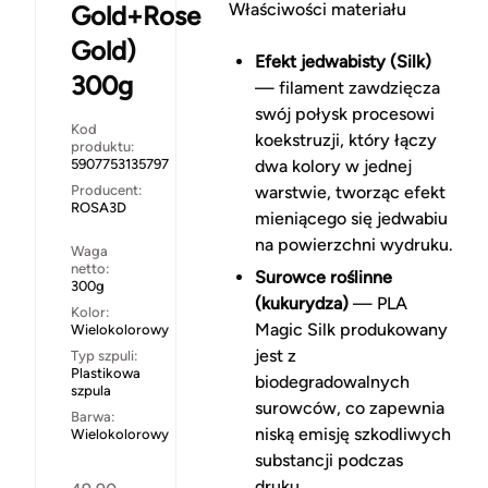
Właściwości materiału
Gold+Rose
Gold)
Efekt jedwabisty (Silk)
300g
— filament zawdzięcza
swój połysk procesowi
Kod
koekstruzji, który łączy
produktu:
5907753135797
dwa kolory w jednej
Producent:
warstwie, tworząc efekt
ROSA3D
mieniącego się jedwabiu
na powierzchni wydruku.
Waga
netto:
Surowce roślinne
300g
(kukurydza)
— PLA
Kolor:
Magic Silk produkowany
Wielokolorowy
jest z
Typ szpuli:
Plastikowa
biodegradowalnych
szpula
surowców, co zapewnia
Barwa:
niską emisję szkodliwych
Wielokolorowy
substancji podczas
druku.