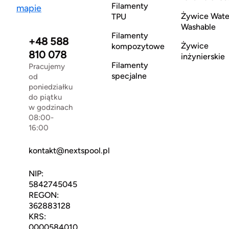
Filamenty
mapie
Żywice Wate
TPU
Washable
Filamenty
+48 588
Żywice
kompozytowe
810 078
inżynierskie
Filamenty
Pracujemy
specjalne
od
poniedziałku
do piątku
w godzinach
08:00-
16:00
kontakt@nextspool.pl
NIP:
5842745045
REGON:
362883128
KRS:
0000584010