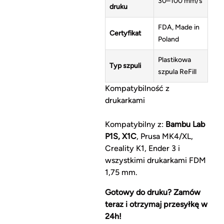
30–100 mm/s
druku
FDA, Made in
Certyfikat
Poland
Plastikowa
Typ szpuli
szpula ReFill
Kompatybilność z
drukarkami
Kompatybilny z:
Bambu Lab
P1S, X1C
, Prusa MK4/XL,
Creality K1, Ender 3 i
wszystkimi drukarkami FDM
1,75 mm.
Gotowy do druku? Zamów
teraz i otrzymaj przesyłkę w
24h!