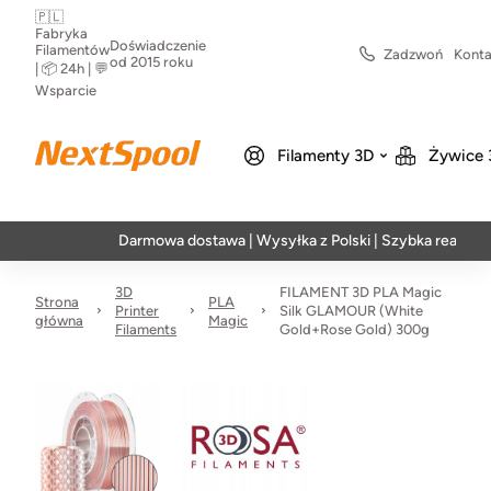
🇵🇱
Fabryka
Doświadczenie
Filamentów
Zadzwoń
Konta
od 2015 roku
| 📦 24h | 💬
Wsparcie
Filamenty 3D
Żywice 
Darmowa dostawa | Wysyłka z Polski | Szybka realizacja w 24
3D
FILAMENT 3D PLA Magic
Strona
PLA
Printer
Silk GLAMOUR (White
główna
Magic
Filaments
Gold+Rose Gold) 300g