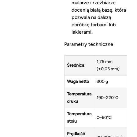
malarze i rzeźbiarze
docenią białą bazę, która
pozwala na dalszą
obróbkę farbami lub
lakierami.
Parametry techniczne
1,75 mm
Średnica
(±0,05 mm)
Waga netto
300 g
Temperatura
190–220°C
druku
Temperatura
0–60°C
stołu
Prędkość