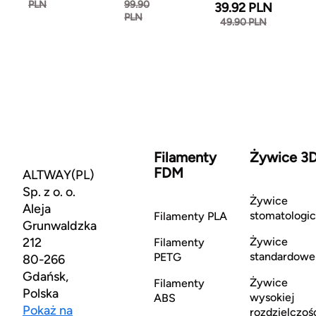
PLN
99.90
39.92 PLN
PLN
49.90 PLN
Filamenty
Żywice 3
FDM
ALTWAY(PL)
Sp. z o. o.
Żywice
Aleja
stomatologi
Filamenty PLA
Grunwaldzka
212
Żywice
Filamenty
standardowe
PETG
80-266
Gdańsk,
Żywice
Filamenty
Polska
wysokiej
ABS
Pokaż na
rozdzielczoś