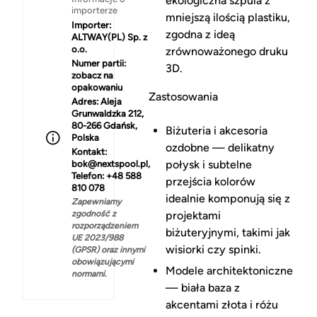
ekologiczna szpula z
importerze
mniejszą ilością plastiku,
Importer:
zgodna z ideą
ALTWAY(PL) Sp. z
o.o.
zrównoważonego druku
Numer partii:
3D.
zobacz na
opakowaniu
Zastosowania
Adres:
Aleja
Grunwaldzka 212,
80-266 Gdańsk,
Biżuteria i akcesoria
Polska
ozdobne — delikatny
Kontakt:
połysk i subtelne
bok@nextspool.pl,
Telefon: +48 588
przejścia kolorów
810 078
idealnie komponują się z
Zapewniamy
zgodność z
projektami
rozporządzeniem
biżuteryjnymi, takimi jak
UE 2023/988
wisiorki czy spinki.
(GPSR) oraz innymi
obowiązującymi
Modele architektoniczne
normami.
— biała baza z
akcentami złota i różu