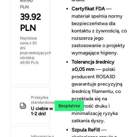
49.90
PLN
Certyfikat FDA
—
39.92
materiał spełnia normy
bezpieczeństwa dla
PLN
kontaktu z żywnością, co
rozszerza jego
Najniższa
cena z 30
zastosowanie o projekty
dni
wymagające higieny.
poprzedzających
obniżkę:
Tolerancja średnicy
49.90
PLN
±0,05 mm
— polski
producent ROSA3D
gwarantuje precyzyjną
średnicę filamentu, co
Przesyłka
przekłada się na
standardowa
Bezpłatnie
stabilność druku i
U ciebie w
minimalizację ryzyka
1-2 dni!
zatkania dyszy.
Szpula ReFill
—
Informacje o