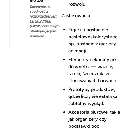
810 078
rozwoju.
Zapewniamy
zgodność z
Zastosowania
rozporządzeniem
UE 2023/988
(GPSR) oraz innymi
Figurki i postacie o
obowiązującymi
pastelowej kolorystyce,
normami.
np. postacie z gier czy
animacji.
Elementy dekoracyjne
do wnętrz — wazony,
ramki, świeczniki w
stonowanych barwach.
Prototypy produktów,
gdzie liczy się estetyka i
subtelny wygląd.
Akcesoria biurowe, takie
jak organizery czy
podstawki pod