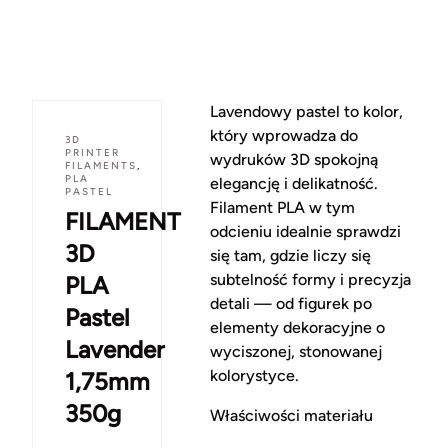
Lavendowy pastel to kolor,
który wprowadza do
3D
PRINTER
wydruków 3D spokojną
FILAMENTS
,
PLA
elegancję i delikatność.
PASTEL
Filament PLA w tym
FILAMENT
odcieniu idealnie sprawdzi
3D
się tam, gdzie liczy się
subtelność formy i precyzja
PLA
detali — od figurek po
Pastel
elementy dekoracyjne o
Lavender
wyciszonej, stonowanej
kolorystyce.
1,75mm
350g
Właściwości materiału