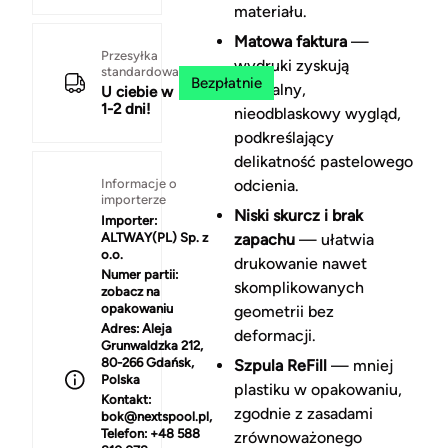
materiału.
Matowa faktura
—
Przesyłka
wydruki zyskują
standardowa
Bezpłatnie
naturalny,
U ciebie w
1-2 dni!
nieodblaskowy wygląd,
podkreślający
delikatność pastelowego
Informacje o
odcienia.
importerze
Niski skurcz i brak
Importer:
ALTWAY(PL) Sp. z
zapachu
— ułatwia
o.o.
drukowanie nawet
Numer partii:
skomplikowanych
zobacz na
opakowaniu
geometrii bez
Adres:
Aleja
deformacji.
Grunwaldzka 212,
80-266 Gdańsk,
Szpula ReFill
— mniej
Polska
plastiku w opakowaniu,
Kontakt:
zgodnie z zasadami
bok@nextspool.pl,
Telefon: +48 588
zrównoważonego