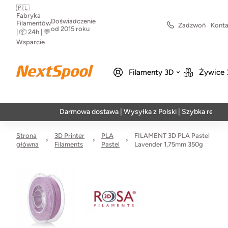
🇵🇱
Fabryka
Doświadczenie
Filamentów
Zadzwoń
Konta
od 2015 roku
| 📦 24h | 💬
Wsparcie
Filamenty 3D
Żywice 
Darmowa dostawa | Wysyłka z Polski | Szybka realizacja w 
Strona
3D Printer
PLA
FILAMENT 3D PLA Pastel
główna
Filaments
Pastel
Lavender 1,75mm 350g