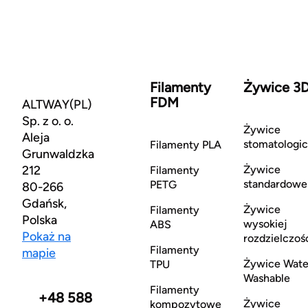
Filamenty
Żywice 3
FDM
ALTWAY(PL)
Sp. z o. o.
Żywice
Aleja
stomatologi
Filamenty PLA
Grunwaldzka
212
Żywice
Filamenty
standardowe
PETG
80-266
Gdańsk,
Żywice
Filamenty
Polska
wysokiej
ABS
Pokaż na
rozdzielczoś
Filamenty
mapie
Żywice Wate
TPU
Washable
Filamenty
+48 588
Żywice
kompozytowe