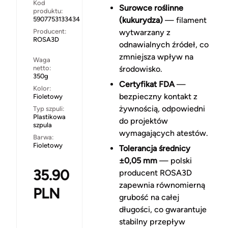
Kod
Surowce roślinne
produktu:
5907753133434
(kukurydza)
— filament
Producent:
wytwarzany z
ROSA3D
odnawialnych źródeł, co
zmniejsza wpływ na
Waga
netto:
środowisko.
350g
Certyfikat FDA
—
Kolor:
bezpieczny kontakt z
Fioletowy
żywnością, odpowiedni
Typ szpuli:
Plastikowa
do projektów
szpula
wymagających atestów.
Barwa:
Fioletowy
Tolerancja średnicy
±0,05 mm
— polski
35.90
producent ROSA3D
zapewnia równomierną
PLN
grubość na całej
długości, co gwarantuje
stabilny przepływ