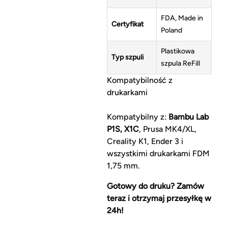
FDA, Made in
Certyfikat
Poland
Plastikowa
Typ szpuli
szpula ReFill
Kompatybilność z
drukarkami
Kompatybilny z:
Bambu Lab
P1S, X1C
, Prusa MK4/XL,
Creality K1, Ender 3 i
wszystkimi drukarkami FDM
1,75 mm.
Gotowy do druku? Zamów
teraz i otrzymaj przesyłkę w
24h!