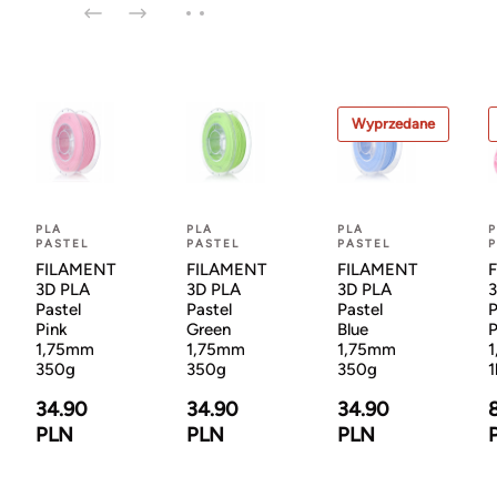
Wyprzedane
PLA
PLA
PLA
P
PASTEL
PASTEL
PASTEL
P
FILAMENT
FILAMENT
FILAMENT
3D PLA
3D PLA
3D PLA
Pastel
Pastel
Pastel
P
Pink
Green
Blue
P
1,75mm
1,75mm
1,75mm
350g
350g
350g
1
34.90
34.90
34.90
PLN
PLN
PLN