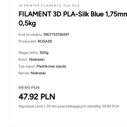
3D PRINTER FILAMENTS
,
PLA-SILK
FILAMENT 3D PLA-Silk Blue 1,75m
0,5kg
Kod produktu:
5907753136497
Producent:
ROSA3D
Waga netto:
500g
Kolor:
Niebieski
Typ szpuli:
Plastikowa szpula
Barwa:
Niebieski
59.90
PLN
47.92
PLN
Najniższa cena z 30 dni poprzedzających obniżkę:
59.90
PLN