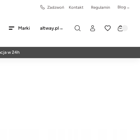
Blog→
Zadzwoń
Kontakt
Regulamin
Marki
altway.pl→
w 24h