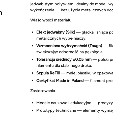
jedwabistym połyskiem. Idealny do modeli w
wykończenia — bez użycia metalicznych do
m
Właściwości materiału
Efekt jedwabny (Silk)
— gładka, lśniąca p
metalicznych wypełniaczy.
Wzmocniona wytrzymałość (Tough)
— fil
zwiększając odporność na pęknięcia.
Tolerancja średnicy ±0,05 mm
— polski p
filamentu dla stabilnego druku.
Szpula ReFill
— mniej plastiku w opakowan
Certyfikat Made in Poland
— filament prod
Zastosowania
Modele naukowe i edukacyjne — precyzyj
Prototypy techniczne — elementy wymagaj