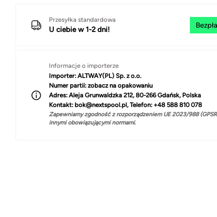
Przesyłka standardowa
Bezpła
U ciebie w 1-2 dni!
Informacje o importerze
Importer:
ALTWAY(PL) Sp. z o.o.
Numer partii:
zobacz na opakowaniu
Adres:
Aleja Grunwaldzka 212, 80-266 Gdańsk, Polska
Kontakt:
bok@nextspool.pl, Telefon: +48 588 810 078
Zapewniamy zgodność z rozporządzeniem UE 2023/988 (GPSR)
innymi obowiązującymi normami.