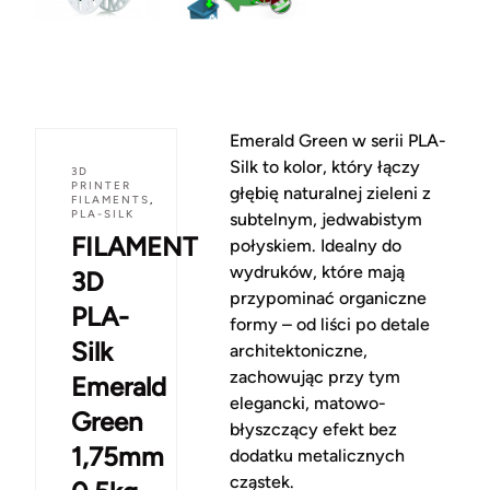
Emerald Green w serii PLA-
Silk to kolor, który łączy
3D
PRINTER
głębię naturalnej zieleni z
FILAMENTS
,
PLA-SILK
subtelnym, jedwabistym
FILAMENT
połyskiem. Idealny do
wydruków, które mają
3D
przypominać organiczne
PLA-
formy – od liści po detale
Silk
architektoniczne,
zachowując przy tym
Emerald
elegancki, matowo-
Green
błyszczący efekt bez
1,75mm
dodatku metalicznych
cząstek.