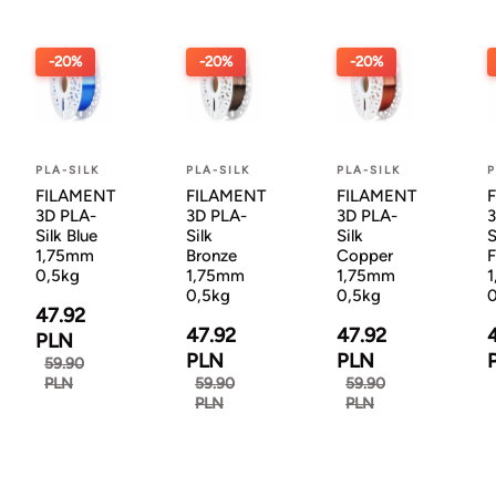
-20%
-20%
-20%
PLA-SILK
PLA-SILK
PLA-SILK
P
FILAMENT
FILAMENT
FILAMENT
3D PLA-
3D PLA-
3D PLA-
3
Silk Blue
Silk
Silk
S
1,75mm
Bronze
Copper
F
0,5kg
1,75mm
1,75mm
0,5kg
0,5kg
0
47.92
47.92
47.92
PLN
PLN
PLN
59.90
PLN
59.90
59.90
PLN
PLN