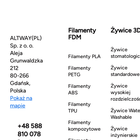
Filamenty
Żywice 3
FDM
ALTWAY(PL)
Sp. z o. o.
Żywice
Aleja
stomatologi
Filamenty PLA
Grunwaldzka
212
Żywice
Filamenty
standardowe
PETG
80-266
Gdańsk,
Żywice
Filamenty
Polska
wysokiej
ABS
Pokaż na
rozdzielczoś
Filamenty
mapie
Żywice Wate
TPU
Washable
Filamenty
+48 588
Żywice
kompozytowe
810 078
inżynierskie