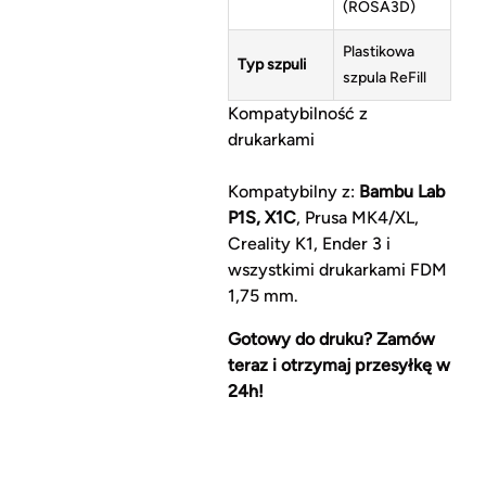
(ROSA3D)
Plastikowa
Typ szpuli
szpula ReFill
Kompatybilność z
drukarkami
Kompatybilny z:
Bambu Lab
P1S, X1C
, Prusa MK4/XL,
Creality K1, Ender 3 i
wszystkimi drukarkami FDM
1,75 mm.
Gotowy do druku? Zamów
teraz i otrzymaj przesyłkę w
24h!