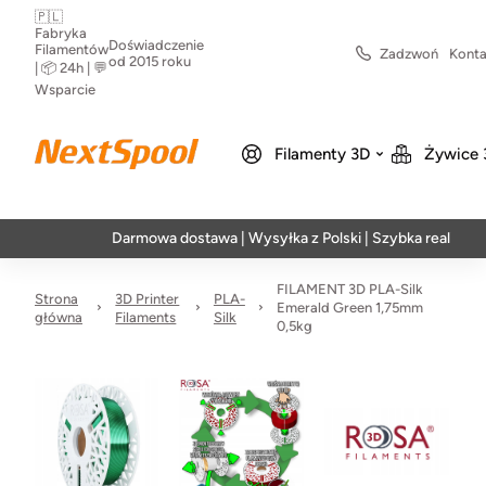
🇵🇱
Fabryka
Doświadczenie
Filamentów
Zadzwoń
Konta
od 2015 roku
| 📦 24h | 💬
Wsparcie
Filamenty 3D
Żywice 
Darmowa dostawa | Wysyłka z Polski | Szybka realizacja w 24h
FILAMENT 3D PLA-Silk
Strona
3D Printer
PLA-
Emerald Green 1,75mm
główna
Filaments
Silk
0,5kg