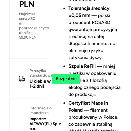
PLN
Tolerancja średnicy
Najniższa
±0,05 mm
— polski
cena z 30
producent ROSA3D
dni
poprzedzających
gwarantuje precyzyjną
obniżkę:
średnicę na całej
59.90
PLN
długości filamentu, co
eliminuje ryzyko
zatykania dyszy.
Szpula ReFill
— mniej
Przesyłka
plastiku w opakowaniu,
standardowa
Bezpłatnie
zgodnie z filozofią
U ciebie w
1-2 dni!
ekologicznego podejścia
do produkcji.
Certyfikat Made in
Informacje o
Poland
— filament
importerze
produkowany w Polsce,
Importer:
co zapewnia stabilną
ALTWAY(PL) Sp. z
o.o.