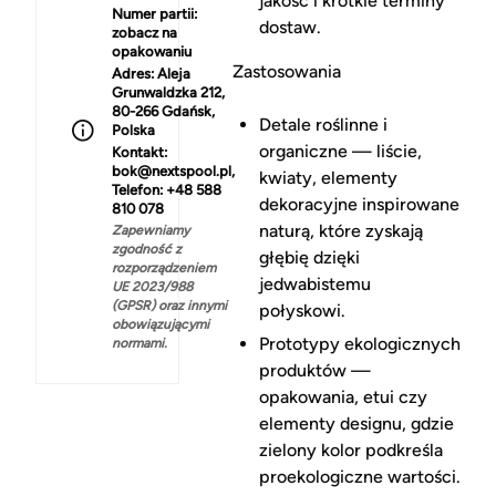
jakość i krótkie terminy
Numer partii:
dostaw.
zobacz na
opakowaniu
Zastosowania
Adres:
Aleja
Grunwaldzka 212,
80-266 Gdańsk,
Detale roślinne i
Polska
organiczne — liście,
Kontakt:
bok@nextspool.pl,
kwiaty, elementy
Telefon: +48 588
dekoracyjne inspirowane
810 078
naturą, które zyskają
Zapewniamy
zgodność z
głębię dzięki
rozporządzeniem
jedwabistemu
UE 2023/988
(GPSR) oraz innymi
połyskowi.
obowiązującymi
Prototypy ekologicznych
normami.
produktów —
opakowania, etui czy
elementy designu, gdzie
zielony kolor podkreśla
proekologiczne wartości.