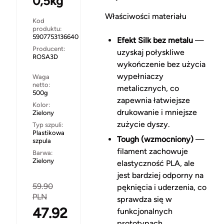
0,5kg
Właściwości materiału
Kod
produktu:
5907753136640
Efekt Silk bez metalu
—
Producent:
uzyskaj połyskliwe
ROSA3D
wykończenie bez użycia
wypełniaczy
Waga
netto:
metalicznych, co
500g
zapewnia łatwiejsze
Kolor:
drukowanie i mniejsze
Zielony
zużycie dyszy.
Typ szpuli:
Plastikowa
Tough (wzmocniony)
—
szpula
filament zachowuje
Barwa:
Zielony
elastyczność PLA, ale
jest bardziej odporny na
59.90
pęknięcia i uderzenia, co
PLN
sprawdza się w
47.92
funkcjonalnych
prototypach.