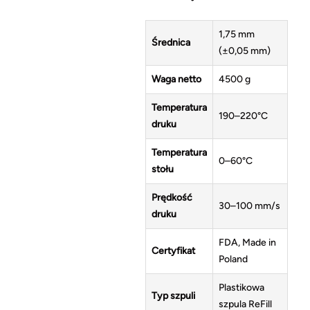
1,75 mm
Średnica
(±0,05 mm)
Waga netto
4500 g
Temperatura
190–220°C
druku
Temperatura
0–60°C
stołu
Prędkość
30–100 mm/s
druku
FDA, Made in
Certyfikat
Poland
Plastikowa
Typ szpuli
szpula ReFill