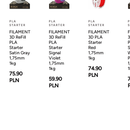
PLA
PLA
PLA
P
STARTER
STARTER
STARTER
S
FILAMENT
FILAMENT
FILAMENT
3D ReFill
3D ReFill
3D PLA
3
PLA
PLA
Starter
Starter
Starter
Red
S
Satin Gray
Signal
1,75mm
1,75mm
Violet
1kg
P
1kg
1,75mm
74.90
1kg
1
75.90
PLN
59.90
PLN
PLN