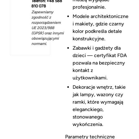
Telefon: +48 588
810 078
profesjonalnie.
Zapewniamy
Modele architektoniczne
zgodność z
rozporządzeniem
i makiety, gdzie czarny
UE 2023/988
kolor podkreśla detale
(GPSR) oraz innymi
konstrukcyjne.
obowiązującymi
normami.
Zabawki i gadżety dla
dzieci — certyfikat FDA
pozwala na bezpieczny
kontakt z
użytkownikami.
Dekoracje wnętrz, takie
jak lampy, wazony czy
ramki, które wymagają
eleganckiego,
stonowanego
wykończenia.
Parametry techniczne