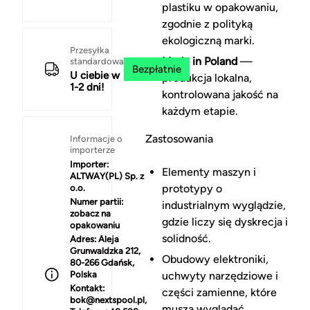
plastiku w opakowaniu,
zgodnie z polityką
ekologiczną marki.
Przesyłka
Made in Poland
—
standardowa
Bezpłatnie
U ciebie w
produkcja lokalna,
1-2 dni!
kontrolowana jakość na
każdym etapie.
Zastosowania
Informacje o
importerze
Importer:
Elementy maszyn i
ALTWAY(PL) Sp. z
prototypy o
o.o.
Numer partii:
industrialnym wyglądzie,
zobacz na
gdzie liczy się dyskrecja i
opakowaniu
solidność.
Adres:
Aleja
Grunwaldzka 212,
Obudowy elektroniki,
80-266 Gdańsk,
Polska
uchwyty narzędziowe i
Kontakt:
części zamienne, które
bok@nextspool.pl,
muszą wyglądać