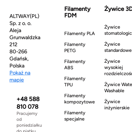
Filamenty
Żywice 3
FDM
ALTWAY(PL)
Sp. z o. o.
Żywice
Aleja
stomatologi
Filamenty PLA
Grunwaldzka
212
Żywice
Filamenty
standardowe
PETG
80-266
Gdańsk,
Żywice
Filamenty
Polska
wysokiej
ABS
Pokaż na
rozdzielczoś
Filamenty
mapie
Żywice Wate
TPU
Washable
Filamenty
+48 588
Żywice
kompozytowe
810 078
inżynierskie
Filamenty
Pracujemy
specjalne
od
poniedziałku
do piątku