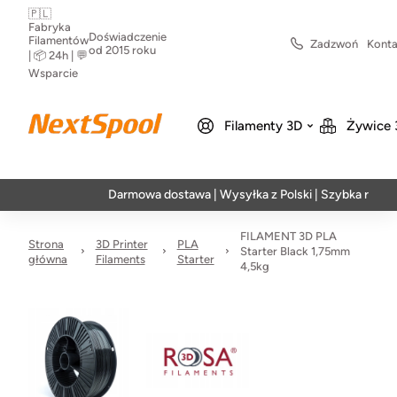
🇵🇱
Fabryka
Doświadczenie
Filamentów
Zadzwoń
Konta
od 2015 roku
| 📦 24h | 💬
Wsparcie
Filamenty 3D
Żywice 
Darmowa dostawa | Wysyłka z Polski | Szybka realizacja w 
FILAMENT 3D PLA
Strona
3D Printer
PLA
Starter Black 1,75mm
główna
Filaments
Starter
4,5kg