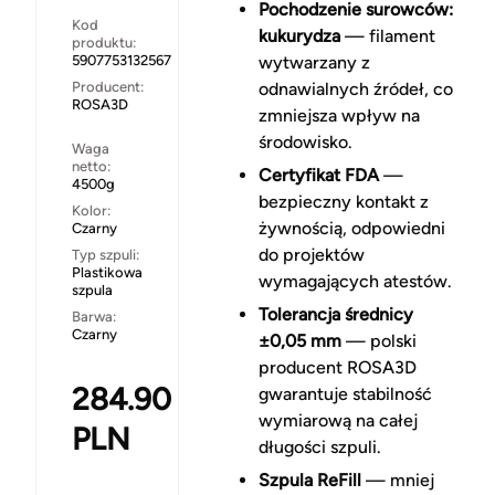
Pochodzenie surowców:
Kod
kukurydza
— filament
produktu:
5907753132567
wytwarzany z
Producent:
odnawialnych źródeł, co
ROSA3D
zmniejsza wpływ na
środowisko.
Waga
netto:
Certyfikat FDA
—
4500g
bezpieczny kontakt z
Kolor:
żywnością, odpowiedni
Czarny
do projektów
Typ szpuli:
Plastikowa
wymagających atestów.
szpula
Tolerancja średnicy
Barwa:
Czarny
±0,05 mm
— polski
producent ROSA3D
284.90
gwarantuje stabilność
wymiarową na całej
PLN
długości szpuli.
Szpula ReFill
— mniej