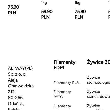
1kg
1kg
1
75.90
59.90
75.90
PLN
PLN
PLN
Filamenty
Żywice 3
FDM
ALTWAY(PL)
Sp. z o. o.
Żywice
Aleja
stomatologi
Filamenty PLA
Grunwaldzka
212
Żywice
Filamenty
standardowe
PETG
80-266
Gdańsk,
Żywice
Filamenty
Polska