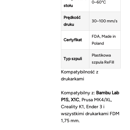
0–60°C
stołu
Prędkość
30–100 mm/s
druku
FDA, Made in
Certyfikat
Poland
Plastikowa
Typ szpuli
szpula ReFill
Kompatybilność z
drukarkami
Kompatybilny z:
Bambu Lab
P1S, X1C
, Prusa MK4/XL,
Creality K1, Ender 3 i
wszystkimi drukarkami FDM
1,75 mm.