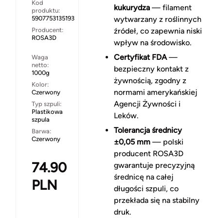
Kod
kukurydza
— filament
produktu:
5907753135193
wytwarzany z roślinnych
Producent:
źródeł, co zapewnia niski
ROSA3D
wpływ na środowisko.
Certyfikat FDA
—
Waga
netto:
bezpieczny kontakt z
1000g
żywnością, zgodny z
Kolor:
normami amerykańskiej
Czerwony
Agencji Żywności i
Typ szpuli:
Plastikowa
Leków.
szpula
Tolerancja średnicy
Barwa:
Czerwony
±0,05 mm
— polski
producent ROSA3D
74.90
gwarantuje precyzyjną
średnicę na całej
PLN
długości szpuli, co
przekłada się na stabilny
druk.