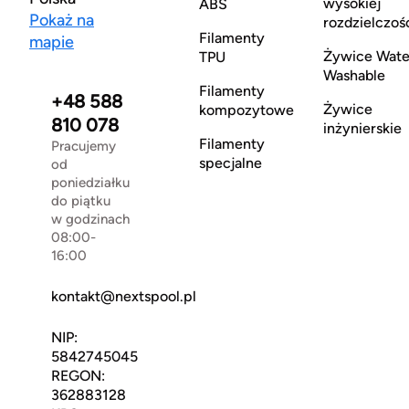
wysokiej
ABS
Pokaż na
rozdzielczoś
Filamenty
mapie
Żywice Wate
TPU
Washable
Filamenty
+48 588
Żywice
kompozytowe
810 078
inżynierskie
Filamenty
Pracujemy
specjalne
od
poniedziałku
do piątku
w godzinach
08:00-
16:00
kontakt@nextspool.pl
NIP:
5842745045
REGON:
362883128