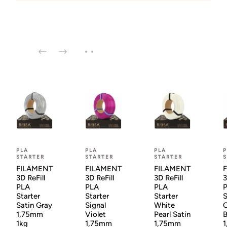
PLA
PLA
PLA
P
STARTER
STARTER
STARTER
S
FILAMENT
FILAMENT
FILAMENT
3D ReFill
3D ReFill
3D ReFill
3
PLA
PLA
PLA
Starter
Starter
Starter
S
Satin Gray
Signal
White
C
1,75mm
Violet
Pearl Satin
1kg
1,75mm
1,75mm