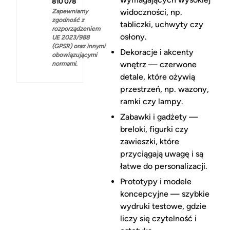
810 078
widoczności, np.
Zapewniamy
zgodność z
tabliczki, uchwyty czy
rozporządzeniem
osłony.
UE 2023/988
(GPSR) oraz innymi
Dekoracje i akcenty
obowiązującymi
wnętrz — czerwone
normami.
detale, które ożywią
przestrzeń, np. wazony,
ramki czy lampy.
Zabawki i gadżety —
breloki, figurki czy
zawieszki, które
przyciągają uwagę i są
łatwe do personalizacji.
Prototypy i modele
koncepcyjne — szybkie
wydruki testowe, gdzie
liczy się czytelność i