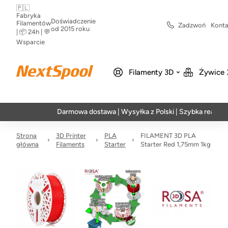
🇵🇱
Fabryka
Doświadczenie
Filamentów
Zadzwoń
Konta
od 2015 roku
| 📦 24h | 💬
Wsparcie
Filamenty 3D
Żywice 
Darmowa dostawa | Wysyłka z Polski | Szybka realizacja w 2
Strona
3D Printer
PLA
FILAMENT 3D PLA
główna
Filaments
Starter
Starter Red 1,75mm 1kg