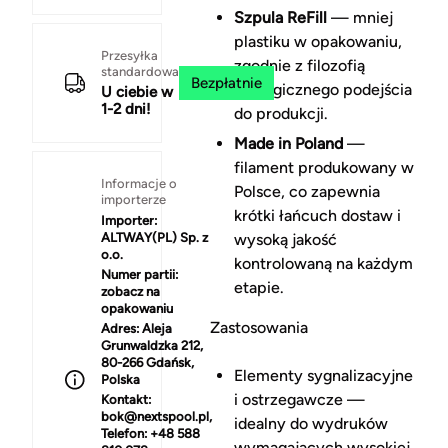
Szpula ReFill
— mniej
plastiku w opakowaniu,
Przesyłka
zgodnie z filozofią
standardowa
Bezpłatnie
ekologicznego podejścia
U ciebie w
1-2 dni!
do produkcji.
Made in Poland
—
filament produkowany w
Informacje o
Polsce, co zapewnia
importerze
krótki łańcuch dostaw i
Importer:
ALTWAY(PL) Sp. z
wysoką jakość
o.o.
kontrolowaną na każdym
Numer partii:
etapie.
zobacz na
opakowaniu
Zastosowania
Adres:
Aleja
Grunwaldzka 212,
80-266 Gdańsk,
Elementy sygnalizacyjne
Polska
i ostrzegawcze —
Kontakt:
bok@nextspool.pl,
idealny do wydruków
Telefon: +48 588
wymagających wysokiej