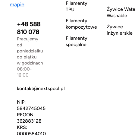
Filamenty
mapie
Żywice Wate
TPU
Washable
Filamenty
+48 588
Żywice
kompozytowe
810 078
inżynierskie
Filamenty
Pracujemy
specjalne
od
poniedziałku
do piątku
w godzinach
08:00-
16:00
kontakt@nextspool.pl
NIP:
5842745045
REGON:
362883128
KRS:
0000584010