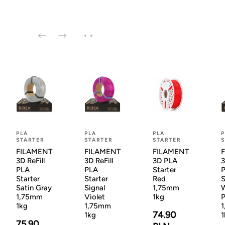
PLA
PLA
PLA
P
STARTER
STARTER
STARTER
S
FILAMENT
FILAMENT
FILAMENT
3D ReFill
3D ReFill
3D PLA
3
PLA
PLA
Starter
Starter
Starter
Red
S
Satin Gray
Signal
1,75mm
1,75mm
Violet
1kg
P
1kg
1,75mm
74.90
1kg
1
75.90