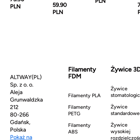
PLN
59.90
PLN
PLN
Filamenty
Żywice 3
FDM
ALTWAY(PL)
Sp. z o. o.
Żywice
Aleja
stomatologi
Filamenty PLA
Grunwaldzka
212
Żywice
Filamenty
standardowe
PETG
80-266
Gdańsk,
Żywice
Filamenty
Polska
wysokiej
ABS
Pokaż na
rozdzielczoś