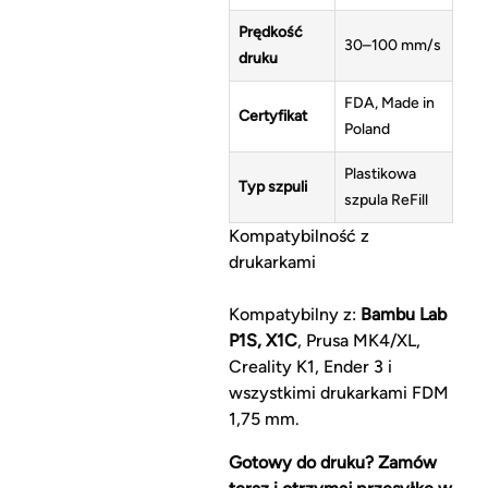
Prędkość
30–100 mm/s
druku
FDA, Made in
Certyfikat
Poland
Plastikowa
Typ szpuli
szpula ReFill
Kompatybilność z
drukarkami
Kompatybilny z:
Bambu Lab
P1S, X1C
, Prusa MK4/XL,
Creality K1, Ender 3 i
wszystkimi drukarkami FDM
1,75 mm.
Gotowy do druku? Zamów