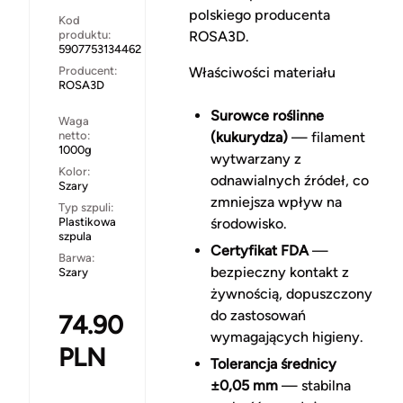
polskiego producenta
Kod
produktu:
ROSA3D.
5907753134462
Producent:
Właściwości materiału
ROSA3D
Surowce roślinne
Waga
netto:
(kukurydza)
— filament
1000g
wytwarzany z
Kolor:
odnawialnych źródeł, co
Szary
zmniejsza wpływ na
Typ szpuli:
Plastikowa
środowisko.
szpula
Certyfikat FDA
—
Barwa:
bezpieczny kontakt z
Szary
żywnością, dopuszczony
do zastosowań
74.90
wymagających higieny.
PLN
Tolerancja średnicy
±0,05 mm
— stabilna