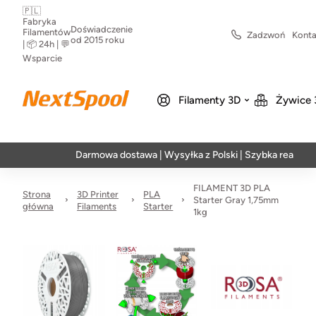
🇵🇱
Fabryka
Doświadczenie
Filamentów
Zadzwoń
Konta
od 2015 roku
| 📦 24h | 💬
Wsparcie
Filamenty 3D
Żywice 
Darmowa dostawa | Wysyłka z Polski | Szybka realizacja w 2
FILAMENT 3D PLA
Strona
3D Printer
PLA
Starter Gray 1,75mm
główna
Filaments
Starter
1kg