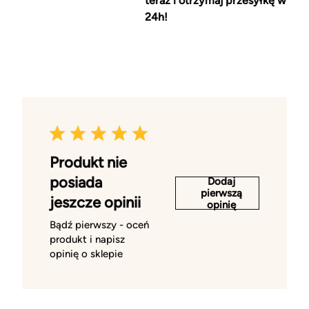
teraz i otrzymaj przesyłkę w
24h!
Produkt nie
posiada
Dodaj
pierwszą
jeszcze opinii
opinię
Bądź pierwszy - oceń
produkt i napisz
opinię o sklepie