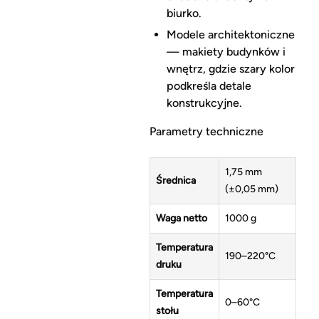
biurko.
Modele architektoniczne
— makiety budynków i
wnętrz, gdzie szary kolor
podkreśla detale
konstrukcyjne.
Parametry techniczne
1,75 mm
Średnica
(±0,05 mm)
Waga netto
1000 g
Temperatura
190–220°C
druku
Temperatura
0–60°C
stołu