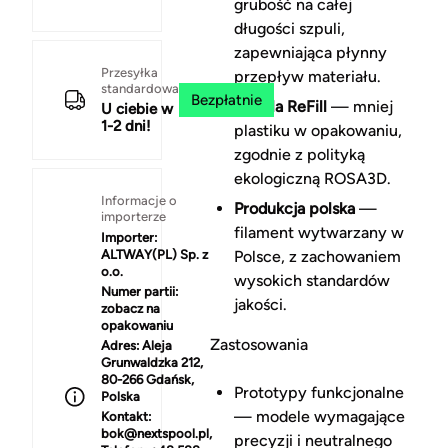
grubość na całej
długości szpuli,
zapewniająca płynny
Przesyłka
przepływ materiału.
standardowa
Bezpłatnie
Szpula ReFill
— mniej
U ciebie w
1-2 dni!
plastiku w opakowaniu,
zgodnie z polityką
ekologiczną ROSA3D.
Informacje o
Produkcja polska
—
importerze
filament wytwarzany w
Importer:
ALTWAY(PL) Sp. z
Polsce, z zachowaniem
o.o.
wysokich standardów
Numer partii:
jakości.
zobacz na
opakowaniu
Zastosowania
Adres:
Aleja
Grunwaldzka 212,
80-266 Gdańsk,
Prototypy funkcjonalne
Polska
— modele wymagające
Kontakt:
bok@nextspool.pl,
precyzji i neutralnego