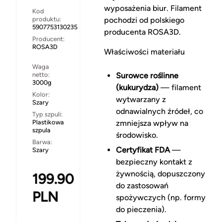
wyposażenia biur. Filament
Kod
produktu:
pochodzi od polskiego
5907753130235
producenta ROSA3D.
Producent:
ROSA3D
Właściwości materiału
Waga
netto:
Surowce roślinne
3000g
(kukurydza)
— filament
Kolor:
wytwarzany z
Szary
odnawialnych źródeł, co
Typ szpuli:
Plastikowa
zmniejsza wpływ na
szpula
środowisko.
Barwa:
Certyfikat FDA
—
Szary
bezpieczny kontakt z
żywnością, dopuszczony
199.90
do zastosowań
PLN
spożywczych (np. formy
do pieczenia).