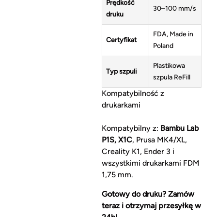
Prędkość
30–100 mm/s
druku
FDA, Made in
Certyfikat
Poland
Plastikowa
Typ szpuli
szpula ReFill
Kompatybilność z
drukarkami
Kompatybilny z:
Bambu Lab
P1S, X1C
, Prusa MK4/XL,
Creality K1, Ender 3 i
wszystkimi drukarkami FDM
1,75 mm.
Gotowy do druku? Zamów
teraz i otrzymaj przesyłkę w