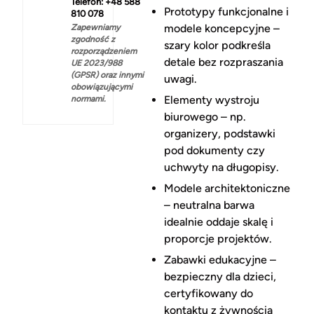
Telefon: +48 588
Prototypy funkcjonalne i
810 078
modele koncepcyjne –
Zapewniamy
zgodność z
szary kolor podkreśla
rozporządzeniem
detale bez rozpraszania
UE 2023/988
(GPSR) oraz innymi
uwagi.
obowiązującymi
Elementy wystroju
normami.
biurowego – np.
organizery, podstawki
pod dokumenty czy
uchwyty na długopisy.
Modele architektoniczne
– neutralna barwa
idealnie oddaje skalę i
proporcje projektów.
Zabawki edukacyjne –
bezpieczny dla dzieci,
certyfikowany do
kontaktu z żywnością