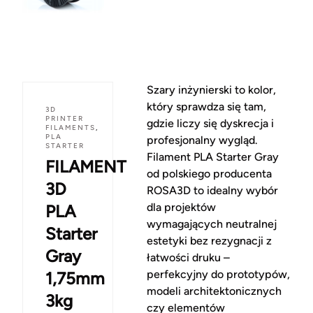
Szary inżynierski to kolor,
który sprawdza się tam,
3D
PRINTER
gdzie liczy się dyskrecja i
FILAMENTS
,
PLA
profesjonalny wygląd.
STARTER
Filament PLA Starter Gray
FILAMENT
od polskiego producenta
3D
ROSA3D to idealny wybór
dla projektów
PLA
wymagających neutralnej
Starter
estetyki bez rezygnacji z
Gray
łatwości druku –
perfekcyjny do prototypów,
1,75mm
modeli architektonicznych
3kg
czy elementów