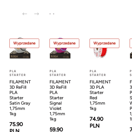
Wyprzedane
Wyprzedane
Wyprzedane
PLA
PLA
PLA
P
STARTER
STARTER
STARTER
S
FILAMENT
FILAMENT
FILAMENT
3D ReFill
3D ReFill
3D PLA
3
PLA
PLA
Starter
Starter
Starter
Red
S
Satin Gray
Signal
1,75mm
1,75mm
Violet
1kg
P
1kg
1,75mm
74.90
1kg
1
75.90
PLN
59.90
PLN