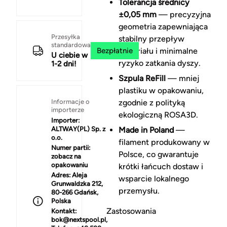
Tolerancja średnicy
±0,05 mm
— precyzyjna
geometria zapewniająca
Przesyłka
stabilny przepływ
standardowa
Bezpłatnie
materiału i minimalne
U ciebie w
ryzyko zatkania dyszy.
1-2 dni!
Szpula ReFill
— mniej
plastiku w opakowaniu,
Informacje o
zgodnie z polityką
importerze
ekologiczną ROSA3D.
Importer:
ALTWAY(PL) Sp. z
Made in Poland
—
o.o.
filament produkowany w
Numer partii:
Polsce, co gwarantuje
zobacz na
opakowaniu
krótki łańcuch dostaw i
Adres:
Aleja
wsparcie lokalnego
Grunwaldzka 212,
przemysłu.
80-266 Gdańsk,
Polska
Zastosowania
Kontakt:
bok@nextspool.pl,