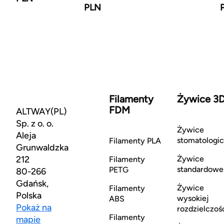
PLN
Filamenty
Żywice 3
FDM
ALTWAY(PL)
Sp. z o. o.
Żywice
Aleja
stomatologi
Filamenty PLA
Grunwaldzka
212
Żywice
Filamenty
standardowe
PETG
80-266
Gdańsk,
Żywice
Filamenty
Polska
wysokiej
ABS
Pokaż na
rozdzielczoś
Filamenty
mapie