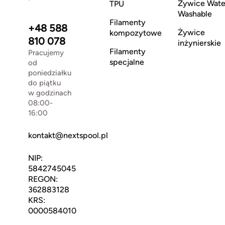
Żywice Wate
TPU
Washable
Filamenty
+48 588
Żywice
kompozytowe
810 078
inżynierskie
Filamenty
Pracujemy
specjalne
od
poniedziałku
do piątku
w godzinach
08:00-
16:00
kontakt@nextspool.pl
NIP:
5842745045
REGON:
362883128
KRS:
0000584010