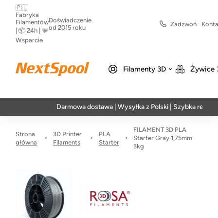
🇵🇱
Fabryka
Doświadczenie
Filamentów
Zadzwoń
Konta
od 2015 roku
| 📦 24h | 💬
Wsparcie
Filamenty 3D
Żywice 
Darmowa dostawa | Wysyłka z Polski | Szybka realizacja w 
FILAMENT 3D PLA
Strona
3D Printer
PLA
Starter Gray 1,75mm
główna
Filaments
Starter
3kg