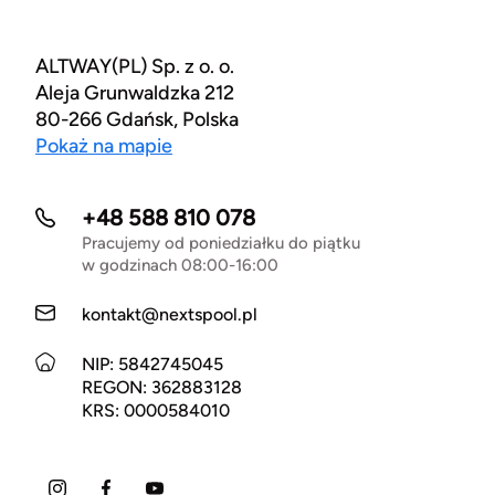
ALTWAY(PL) Sp. z o. o.
Aleja Grunwaldzka 212
80-266 Gdańsk, Polska
Pokaż na mapie
+48 588 810 078
Pracujemy od poniedziałku do piątku
w godzinach 08:00-16:00
kontakt@nextspool.pl
NIP: 5842745045
REGON: 362883128
KRS: 0000584010