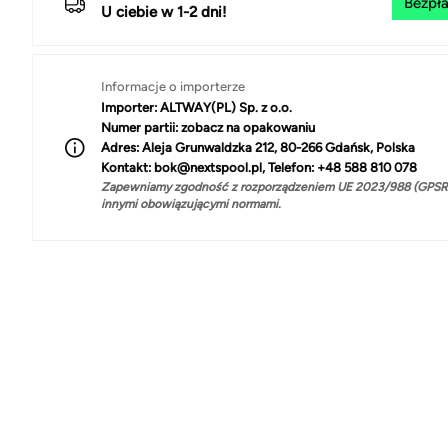
Bezpła
U ciebie w 1-2 dni!
Informacje o importerze
Importer:
ALTWAY(PL) Sp. z o.o.
Numer partii:
zobacz na opakowaniu
Adres:
Aleja Grunwaldzka 212, 80-266 Gdańsk, Polska
Kontakt:
bok@nextspool.pl, Telefon: +48 588 810 078
Zapewniamy zgodność z rozporządzeniem UE 2023/988 (GPSR)
innymi obowiązującymi normami.