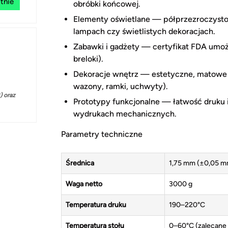
tnie
obróbki końcowej.
Elementy oświetlane — półprzezroczystoś
lampach czy świetlistych dekoracjach.
Zabawki i gadżety — certyfikat FDA umożl
breloki).
Dekoracje wnętrz — estetyczne, matowe 
wazony, ramki, uchwyty).
 oraz
Prototypy funkcjonalne — łatwość druku 
wydrukach mechanicznych.
Parametry techniczne
Średnica
1,75 mm (±0,05 m
Waga netto
3000 g
Temperatura druku
190–220°C
Temperatura stołu
0–60°C (zalecane 