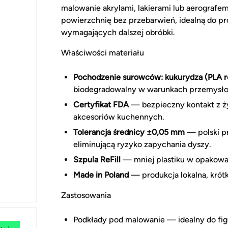
malowanie akrylami, lakierami lub aerografem
powierzchnię bez przebarwień, idealną do p
wymagających dalszej obróbki.
Właściwości materiału
Pochodzenie surowców: kukurydza (PLA r
biodegradowalny w warunkach przemysł
Certyfikat FDA
— bezpieczny kontakt z ż
akcesoriów kuchennych.
Tolerancja średnicy ±0,05 mm
— polski p
eliminującą ryzyko zapychania dyszy.
Szpula ReFill
— mniej plastiku w opakowan
Made in Poland
— produkcja lokalna, krótk
Zastosowania
Podkłady pod malowanie — idealny do fi