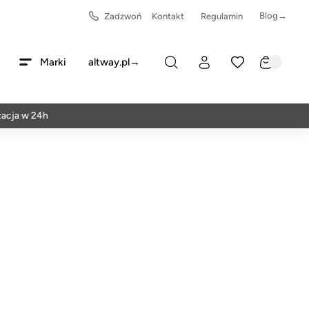
Blog→
Zadzwoń
Kontakt
Regulamin
Marki
altway.pl→
 24h