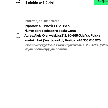
Bezpła
U ciebie w 1-2 dni!
Informacje o importerze
Importer:
ALTWAY(PL) Sp. z o.o.
Numer partii:
zobacz na opakowaniu
Adres:
Aleja Grunwaldzka 212, 80-266 Gdańsk, Polska
Kontakt:
bok@nextspool.pl, Telefon: +48 588 810 078
Zapewniamy zgodność z rozporządzeniem UE 2023/988 (GPSR)
innymi obowiązującymi normami.