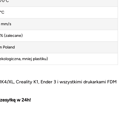
70°C
°C
 mm/s
% (zalecane)
n Poland
(ekologiczna, mniej plastiku)
MK4/XL, Creality K1, Ender 3 i wszystkimi drukarkami FDM
zesyłkę w 24h!