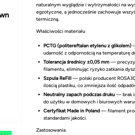
naturalnym wyglądzie i wytrzymałości na wys
egzotyczne, a jednocześnie zachowuje wszys
own
termiczną.
Właściwości materiału
PCTG (politereftalan etylenu z glikolem)
—
udarność z odpornością na temperaturę 
Tolerancja średnicy ±0,05 mm
— precyzyj
filamentu, eliminując ryzyko zatkania dysz
Szpula ReFill
— polski producent ROSA3D s
ilością plastiku, co zmniejsza ilość odpadó
Neutralny zapach podczas druku
— brak i
do użytku w domowych i biurowych waru
Certyfikat Made in Poland
— filament pro
standardami jakości.
Zastosowania