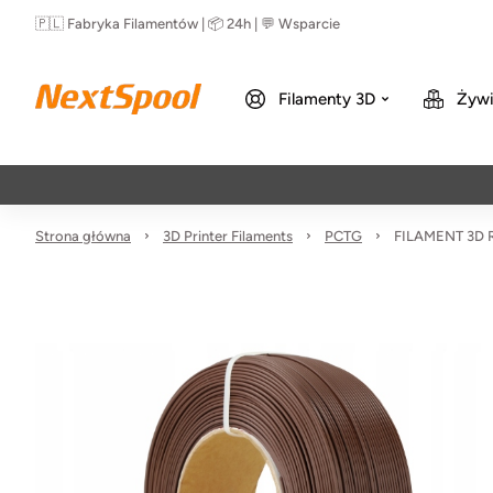
🇵🇱 Fabryka Filamentów | 📦 24h | 💬 Wsparcie
Filamenty 3D
Żywi
Strona główna
3D Printer Filaments
PCTG
FILAMENT 3D R