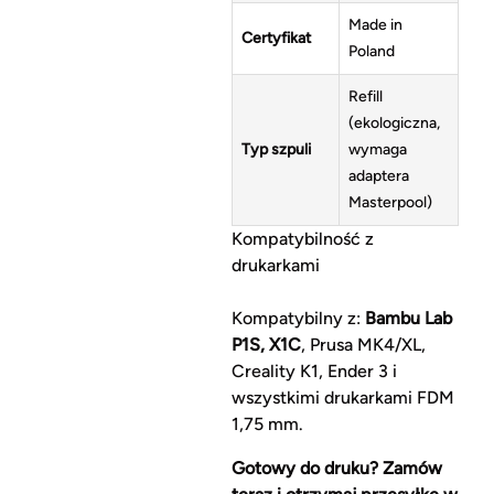
Made in
Certyfikat
Poland
Refill
(ekologiczna,
Typ szpuli
wymaga
adaptera
Masterpool)
Kompatybilność z
drukarkami
Kompatybilny z:
Bambu Lab
P1S, X1C
, Prusa MK4/XL,
Creality K1, Ender 3 i
wszystkimi drukarkami FDM
1,75 mm.
Gotowy do druku? Zamów