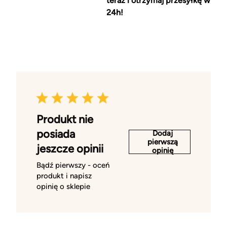
teraz i otrzymaj przesyłkę w
24h!
Produkt nie
posiada
Dodaj
pierwszą
jeszcze opinii
opinię
Bądź pierwszy - oceń
produkt i napisz
opinię o sklepie