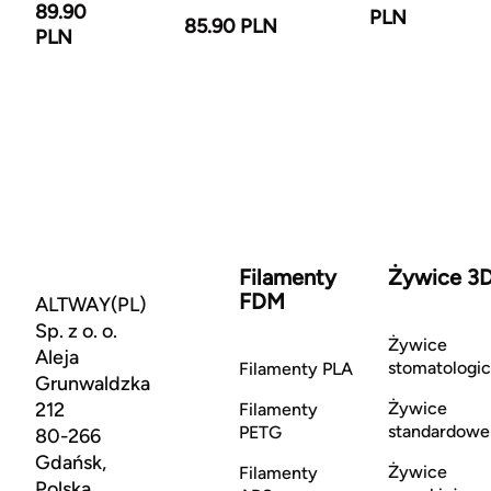
89.90
PLN
85.90 PLN
PLN
Filamenty
Żywice 3
FDM
ALTWAY(PL)
Sp. z o. o.
Żywice
Aleja
stomatologi
Filamenty PLA
Grunwaldzka
212
Żywice
Filamenty
standardowe
PETG
80-266
Gdańsk,
Żywice
Filamenty
Polska