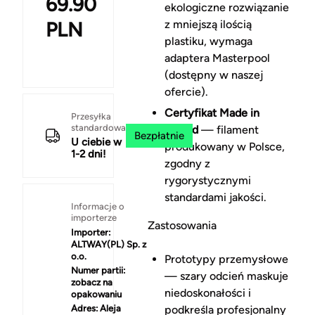
69.90
ekologiczne rozwiązanie
PLN
z mniejszą ilością
plastiku, wymaga
adaptera Masterpool
(dostępny w naszej
ofercie).
Certyfikat Made in
Przesyłka
standardowa
Poland
— filament
Bezpłatnie
U ciebie w
produkowany w Polsce,
1-2 dni!
zgodny z
rygorystycznymi
standardami jakości.
Informacje o
importerze
Zastosowania
Importer:
ALTWAY(PL) Sp. z
o.o.
Prototypy przemysłowe
Numer partii:
— szary odcień maskuje
zobacz na
niedoskonałości i
opakowaniu
Adres:
Aleja
podkreśla profesjonalny