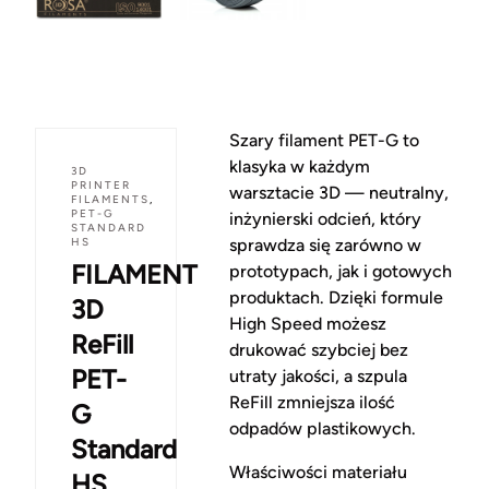
Szary filament PET-G to
klasyka w każdym
3D
PRINTER
warsztacie 3D — neutralny,
FILAMENTS
,
PET-G
inżynierski odcień, który
STANDARD
HS
sprawdza się zarówno w
FILAMENT
prototypach, jak i gotowych
produktach. Dzięki formule
3D
High Speed możesz
ReFill
drukować szybciej bez
PET-
utraty jakości, a szpula
ReFill zmniejsza ilość
G
odpadów plastikowych.
Standard
Właściwości materiału
HS