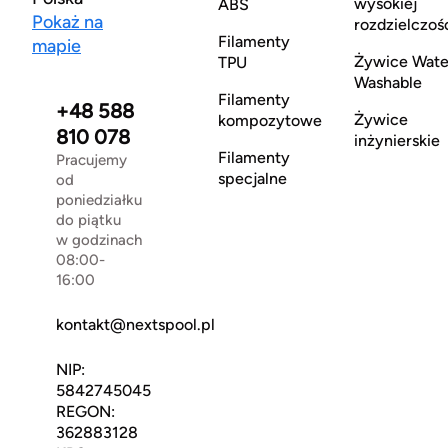
wysokiej
ABS
Pokaż na
rozdzielczoś
Filamenty
mapie
Żywice Wate
TPU
Washable
Filamenty
+48 588
Żywice
kompozytowe
810 078
inżynierskie
Filamenty
Pracujemy
specjalne
od
poniedziałku
do piątku
w godzinach
08:00-
16:00
kontakt@nextspool.pl
NIP:
5842745045
REGON:
362883128