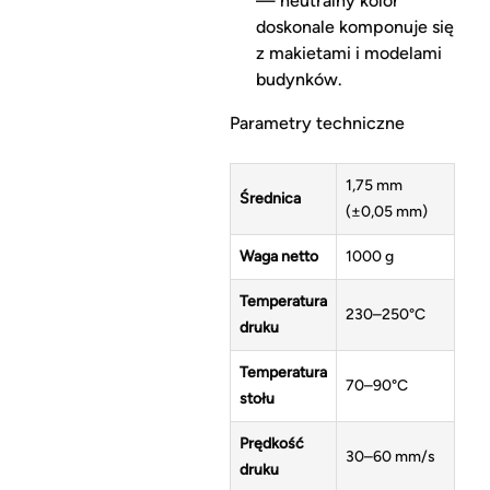
— neutralny kolor
doskonale komponuje się
z makietami i modelami
budynków.
Parametry techniczne
1,75 mm
Średnica
(±0,05 mm)
Waga netto
1000 g
Temperatura
230–250°C
druku
Temperatura
70–90°C
stołu
Prędkość
30–60 mm/s
druku