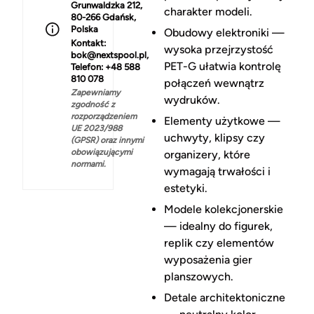
Grunwaldzka 212,
charakter modeli.
80-266 Gdańsk,
Polska
Obudowy elektroniki —
Kontakt:
wysoka przejrzystość
bok@nextspool.pl,
PET-G ułatwia kontrolę
Telefon: +48 588
810 078
połączeń wewnątrz
Zapewniamy
wydruków.
zgodność z
rozporządzeniem
Elementy użytkowe —
UE 2023/988
uchwyty, klipsy czy
(GPSR) oraz innymi
obowiązującymi
organizery, które
normami.
wymagają trwałości i
estetyki.
Modele kolekcjonerskie
— idealny do figurek,
replik czy elementów
wyposażenia gier
planszowych.
Detale architektoniczne