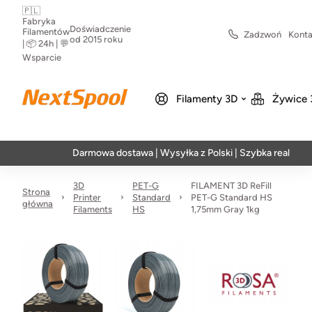
🇵🇱
Fabryka
Doświadczenie
Filamentów
Zadzwoń
Konta
od 2015 roku
| 📦 24h | 💬
Wsparcie
Filamenty 3D
Żywice 
Darmowa dostawa | Wysyłka z Polski | Szybka realizacja w 24h
3D
PET-G
FILAMENT 3D ReFill
Strona
Printer
Standard
PET-G Standard HS
główna
Filaments
HS
1,75mm Gray 1kg