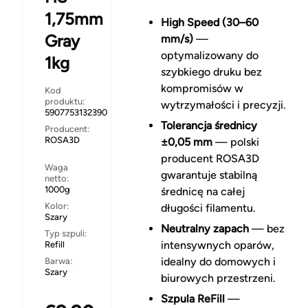
1,75mm
High Speed (30–60
Gray
mm/s)
—
optymalizowany do
1kg
szybkiego druku bez
kompromisów w
Kod
produktu:
wytrzymałości i precyzji.
5907753132390
Tolerancja średnicy
Producent:
ROSA3D
±0,05 mm
— polski
producent ROSA3D
Waga
gwarantuje stabilną
netto:
1000g
średnicę na całej
Kolor:
długości filamentu.
Szary
Neutralny zapach
— bez
Typ szpuli:
intensywnych oparów,
Refill
idealny do domowych i
Barwa:
Szary
biurowych przestrzeni.
Szpula ReFill
—